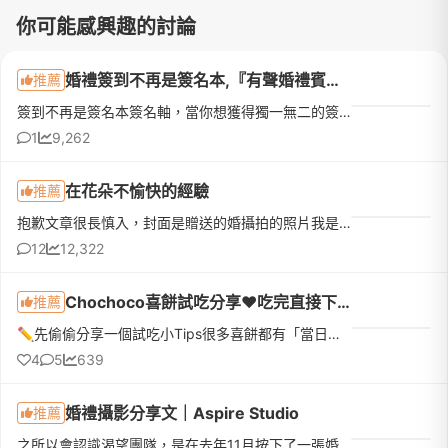
你可能感興趣的討論
婚禮簽到不再是簽名本,『有聲婚禮賓客留言簿』初體驗!
推薦
簽到不再是簽名本簽名軸，當你想獲得獨一無二的簽到回憶，真的可以考慮『有聲婚禮賓客留言簿』!!!2025/3/9 這一天，我拿到格萊天漾的學位畢業了，漫長的新娘科終於修完學分。在朋友之中算較晚結婚的我，參與過N場婚...
1
9,262
在花朵不愉快的經驗
推薦
抱歉文章很長慎入，封面是贈送的婚攝拍的照片我是108/6/29畢業的新娘107/4/29與花朵簽約 共付了49800元(婚紗攝影+結婚當日禮服+贈送當天婚禮攝影)過了兩個月才有空把這篇分享打上來婚紗給艾莉拍得很好我很滿意(完全是因為其他因素才來發這篇文)，在花朵的體驗實在有許多覺得無言的事，所以還是要分享給大家參考去年一開始是在FACEBOOK看到花朵影像製作的廣告看到艾莉的風格完完全全是我的菜但
12
12,322
Chochoco喜餅試吃分享❤️吃完直接下訂❤️我的命定喜餅
推薦
✏️先偷偷分享一個試吃小Tips很多喜餅都有「當日下訂優惠」，如果本來就有好幾間想試，真的很建議全部排同一天，最期待的那間放最後！而且千萬不要剛吃飽就去～原本想說「不就吃幾塊餅乾嗎？」結果超飽😆因為還有不少...
4
5
639
婚禮攝影分享文｜Aspire Studio
推薦
之所以會認識渴望團隊，是在去年11月按下了一張婚禮合照的儲存鍵，那是一張有光影層次的黑白色系列照，也剛好是在我預定的婚禮場地，當時很興奮地跟另一半說這就是我心目中婚禮的樣子！！！婚禮籌備期間，每一家廠商...