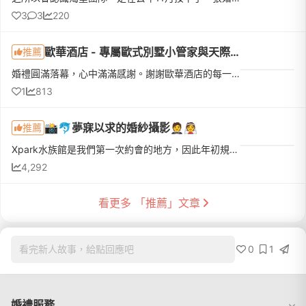
3
3
220
歐華酒店 - 專屬歐式別墅小管家與天際線頂樓證婚儀式
推薦
婚禮圓滿落幕，心中滿滿感謝。謝謝歐華酒店的每一位工作人員，因為有你們細心又專業的協助，讓我們人生中最重要的一天充滿溫暖且美好。誠摯感謝 David 秦經理，謝謝您與歐華團隊從籌備到婚禮當天，都給予我們最專業...
1
813
📸🐬夢寐以求的婚紗攝影🤵👰
推薦
Xpark水族館是我們第一次約會的地方，因此年初規劃拍婚紗的時候就大膽許願，希望能在這裡拍婚紗。其實原本很擔心拍攝當天陽光不夠，讓巨型水族箱能透出的自然光也會相對減少，室內光源更加不足，所以在拍攝前幾個月...
4,292
看更多 「推薦」文章
0
1
看完新人故事，給點回應吧
婚禮服務