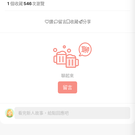
1
個收藏
546
次瀏覽
讚
留言
收藏
分享
聊起來
留言
看完新人故事，給點回應吧