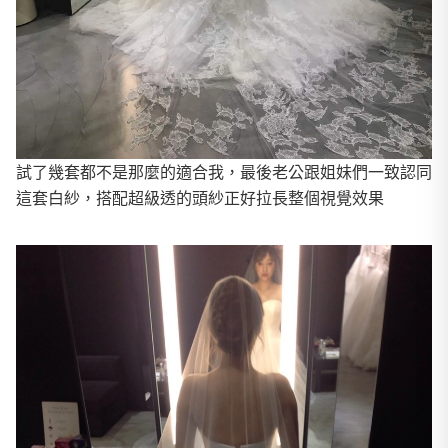
試了幾套都不是那麼的適合我，最後老公跟姐妹們一致認同
這套白紗，搭配超級透的頭紗正好拉長整個視覺效果