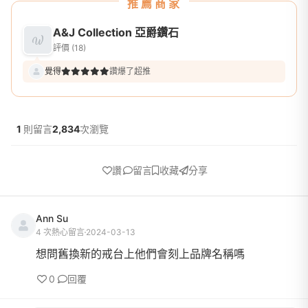
推薦商家
A&J Collection 亞爵鑽石
評價 (18)
覺得
讚爆了超推
1
則留言
2,834
次瀏覽
讚
留言
收藏
分享
Ann Su
4 次熱心留言
2024-03-13
想問舊換新的戒台上他們會刻上品牌名稱嗎
0
回覆