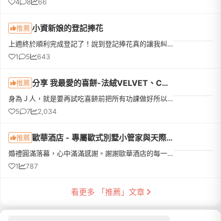
4
8
66
小資新娘的登記捧花
推薦
上週終於順利完成登記了！說到登記捧花真的讓我糾結一陣子。一開始先生覺得去戶政事務所拍個照，找間花店買束鮮花就好。但我去問了幾間稍微有設計感的，報價都要兩三千塊。想到最近天氣這麼熱，鮮花拿在手上拍完大概...
1
5
643
分享 我最愛的喜餅-法絨VELVET、CANDY WEDDING、CHOCHOCO
推薦
身為Ｊ人，就是要再試吃喜餅前把所有功課做好所以，我直接鎖定我最喜歡的Top 3 - 法絨VELVET、CANDY WEDDING、CHOCHOCO這三家都是甜美又自帶仙氣的風格完完全全是我的菜💗首先，我公布我口袋名單最愛的第一家 | 法絨V...
5
7
2,034
歐華酒店 - 專屬歐式別墅小管家與天際線頂樓證婚儀式
推薦
婚禮圓滿落幕，心中滿滿感謝。謝謝歐華酒店的每一位工作人員，因為有你們細心又專業的協助，讓我們人生中最重要的一天充滿溫暖且美好。誠摯感謝 David 秦經理，謝謝您與歐華團隊從籌備到婚禮當天，都給予我們最專業...
1
787
看更多 「推薦」文章