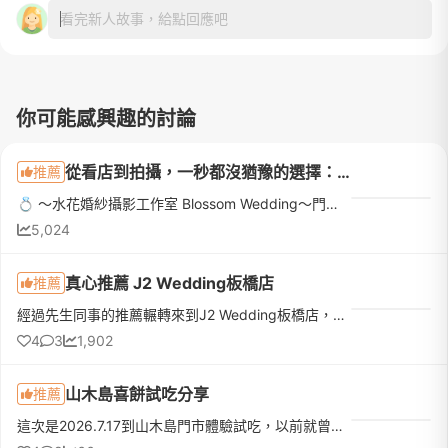
看完新人故事，給點回應吧
你可能感興趣的討論
從看店到拍攝，一秒都沒猶豫的選擇：水花婚紗攝影工作室❤️
推薦
💍 ～水花婚紗攝影工作室 Blossom Wedding～門市顧問：Kelly 攝影師：Blossom 造型師：Uni 燈光師：阿翔 禮服秘書：Elaine－－－－－－－－－－說真的，在拍婚紗之前我其實有點緊張，畢竟這可是人生中的一場大事。但...
5,024
真心推薦 J2 Wedding板橋店
推薦
經過先生同事的推薦輾轉來到J2 Wedding板橋店，位置在江子翠捷運站１號出口交通便利。▶接待是店長EmmaEmma人很溫柔也很好聊，婚紗方案解釋得很清楚：⭐️禮服全館不分區不加價 ⭐️拍攝檔案全給⭐️板橋店是創始店所以禮服...
4
3
1,902
山木島喜餅試吃分享
推薦
這次是2026.7.17到山木島門市體驗試吃，以前就曾經收過他們家的喜餅，連什麼時候收到、誰送的、好不好吃都忘了，但還是記得這家餅很漂亮（那個花！顏控無誤）所以就排進了試吃名單！先給大家看一下口味：試吃體驗和...