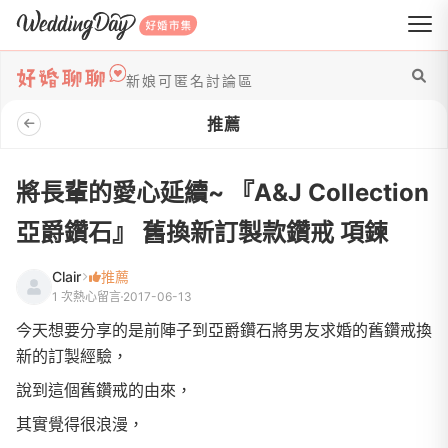
WeddingDay 好婚市集
新娘可匿名討論區
推薦
將長輩的愛心延續~ 『A&J Collection
亞爵鑽石』 舊換新訂製款鑽戒 項鍊
Clair
推薦
1 次熱心留言
2017-06-13
今天想要分享的是前陣子到亞爵鑽石將男友求婚的舊鑽戒換
新的訂製經驗，
說到這個舊鑽戒的由來，
其實覺得很浪漫，