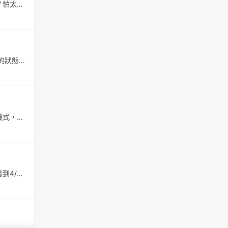
想請教有經驗的學姊們兩個問題～婚禮出席表單通常要抓婚禮前多久發給親友們？怕太早發大家行程還不確定、又怕太晚發來不及大家都沒空來，好兩難&gt;&lt;喜帖大概要在婚禮前多久時間發出去？因為想請網路上的設計師幫...
明年要辦婚禮了 我這幾個月都很認真在減肥希望到時候穿婚紗可以是自己最滿意的狀態結果瘦太多了臉少了原本的支撐 整個輪廓開始有點往下垂除了變得鬆鬆垮垮之外 法令紋也變得超明顯我之前有固定在打電波 效果一直都還...
大家好～原本想婚禮簡單辦就好，在宴會廳文定後直接宴客，但父母想要有迎娶儀式，於是決定在宴會廳做完文定後回新娘休息室換白紗，然後新郎到新娘休息室迎娶新娘後繞飯店一圈直接迎娶到宴會廳做彩排，不回男方家想問...
想詢問大家～參加婚展有什麼需要提前做準備，以及需要注意些什麼事嗎？因為看到4/26的好婚市集有想諮詢的喜餅，目前的選手有1. 花神2. 卡柏蒂3. fans cafe這三家之前收過朋友的喜餅，都覺得還滿不錯的～想去現場諮詢...