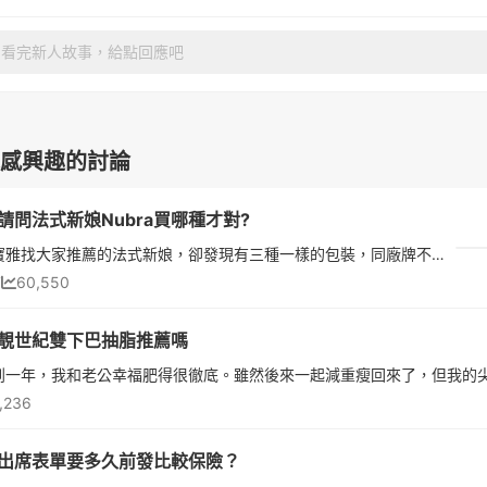
看完新人故事，給點回應吧
感興趣的討論
請問法式新娘Nubra買哪種才對?
今天去寶雅找大家推薦的法式新娘，卻發現有三種一樣的包裝，同廠牌不同商品名稱。(1)法式新娘$390(2)激厚立體$390(3)五倍厚$490不確定，下厚上薄是不是法式新娘的新款?請問大家推薦哪一款，謝謝:)法式新娘(下圖)是平均的厚薄，感覺比較不會掉?激厚立體(下圖)下厚上薄，會比較集中嗎?但比較會掉嗎?因為據說Nubra是消耗品，黏個五次可能就不黏了，所以打算買平價款。除了法式新娘也歡迎大家推薦
7
60,550
靚世紀雙下巴抽脂推薦嗎
1,236
出席表單要多久前發比較保險？