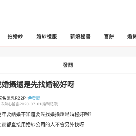
拍婚紗
婚紗禮服
新娘秘書
喜餅
婚
發問
找婚攝還是先找婚秘好呀
匿名鬼鬼R22P
發問
8 次熱心留言
2020-07-01
(編輯記錄)
明年要結婚不知道要先找婚攝還是婚秘好呢?
大家都直接用婚紗公司的人不會另外找呀