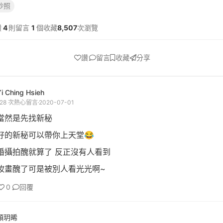
紗照
讚
4
則留言
1
個收藏
8,507
次瀏覽
讚
留言
收藏
分享
i Ching Hsieh
128 次熱心留言
2020-07-01
當然是先找新秘
好的新秘可以帶你上天堂😂
婚攝拍醜就算了 反正沒有人看到
妝畫醜了可是被別人看光光啊~
0
回覆
顏玥晞