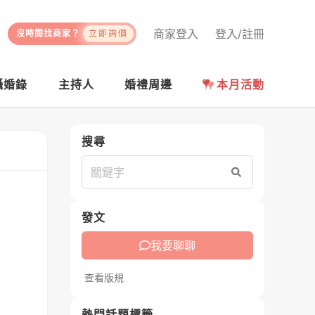
商家登入
登入/註冊
沒時間找商家？
立即詢價
攝婚錄
主持人
婚禮周邊
本月活動
搜尋
搜尋
發文
我要聊聊
查看版規
熱門話題標籤