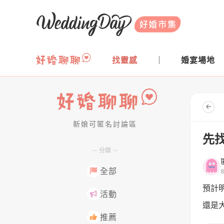
WeddingDay 好婚市集
找靈感
婚宴場地
新娘可匿名討論區
好婚聊聊
先
分類
全部
預計
活動
還是
推薦