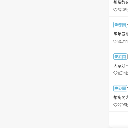
5
5
發問
3
11
發問
1
4
發問
2
5