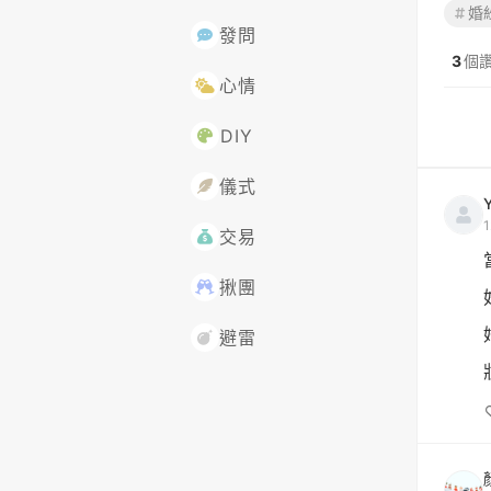
婚
發問
3
個
心情
DIY
儀式
Y
交易
揪團
避雷