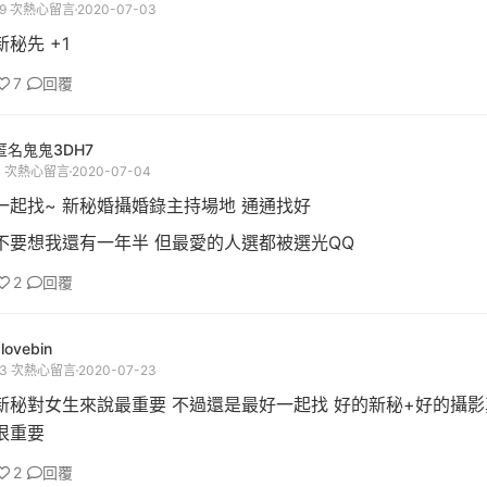
19 次熱心留言
2020-07-03
新秘先 +1
7
回覆
匿名鬼鬼3DH7
3 次熱心留言
2020-07-04
一起找~ 新秘婚攝婚錄主持場地 通通找好
不要想我還有一年半 但最愛的人選都被選光QQ
2
回覆
lovebin
13 次熱心留言
2020-07-23
新秘對女生來說最重要 不過還是最好一起找 好的新秘+好的攝影
很重要
2
回覆