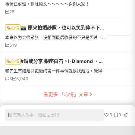
事情已處理，刪除原文～～～～～謝謝大家！
26
📸 原来拍婚纱照，也可以笑到停不下来！🤣❤️
心情
本来以为会很紧张，没想到最后收获的不只是照片，还有满满的快乐回忆……一张照片，可以留住一个瞬间；一组婚纱照、一组家庭照，可以收藏一辈子的幸福。❤️感谢时尚婚纱团队，用专业与热情陪伴我们完成这次婚纱照和家庭...
519
#婚戒分享 銀座白石、I-Diamond 、亞力詩婚戒心得
心情
和先生有結婚共識後的第一件事情就是找婚戒，覺得戴上婚戒後就是認定了這個人的感覺。我們也說好不需要鑽戒，找個戴起來舒適、低調又細緻的對戒平日戴著就好。在各大版上爬文了很久，最後排了三家去諮詢。第一家：銀...
3
5,943
看更多 「心情」文章
3
0
看完新人故事，給點回應吧