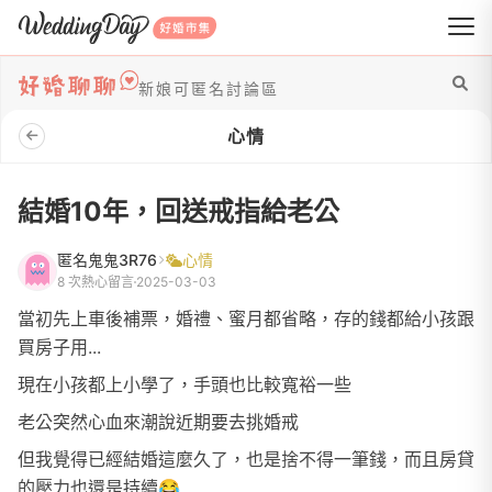
WeddingDay 好婚市集
新娘可匿名討論區
心情
結婚10年，回送戒指給老公
匿名鬼鬼3R76
心情
8 次熱心留言
2025-03-03
當初先上車後補票，婚禮、蜜月都省略，存的錢都給小孩跟
買房子用...
現在小孩都上小學了，手頭也比較寬裕一些
老公突然心血來潮說近期要去挑婚戒
但我覺得已經結婚這麼久了，也是捨不得一筆錢，而且房貸
的壓力也還是持續😂