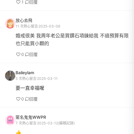
1
回覆
放心去飛
11 次熱心留言
2025-03-06
婚戒很美 我周年老公是買鑽石項鍊給我 不過預算有限
也只能買小顆的
0
回覆
Baileylam
5 次熱心留言
2025-03-11
要一直幸福喔
0
回覆
匿名鬼鬼WWPR
7 次熱心留言
2025-03-12
(編輯記錄)
👍