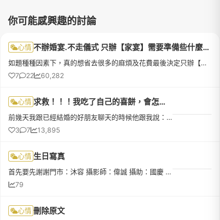
你可能感興趣的討論
不辦婚宴.不走儀式 只辦【家宴】需要準備些什麼?或是...
心情
如題種種因素下，真的想省去很多的麻煩及花費最後決定只辦【家宴】但是所謂的【家宴】又是什麼啊&gt;&lt;男方女方桌數多寡有關係嗎?男方女方都可以吃到最後嗎?吃的菜是要婚宴菜嗎?
7
22
60,282
求救！！！我吃了自己的喜餅，會怎麼樣嗎？
心情
前幾天我跟已經結婚的好朋友聊天的時候他跟我說：要結婚的新娘不能吃自己的喜餅耶！說是會把自己的喜氣給吃掉怎麼辦~我已經吃了耶 (吃了幾塊而已 ~ 應該...沒關係吧>//
3
7
13,895
生日寫真
心情
首先要先謝謝門市：沐容 攝影師：偉誠 攝助：國慶 造型師：CORA 為我的21歲生日寫真幫忙 ，剛進去門市沐容先熱情的介紹 並試穿禮服 甚至在我選不出來要哪件禮服時提供意見 到了拍照當天是有點小緊張的 但還好CORA邊...
79
刪除原文
心情