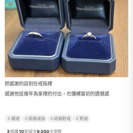
把感謝的話刻在戒指裡
感謝他這幾年為家裡的付出，也彌補當初的遺憾感
婚戒
結婚戒指
結婚對戒
對戒
3
個讚
10
則留言
9,050
次瀏覽