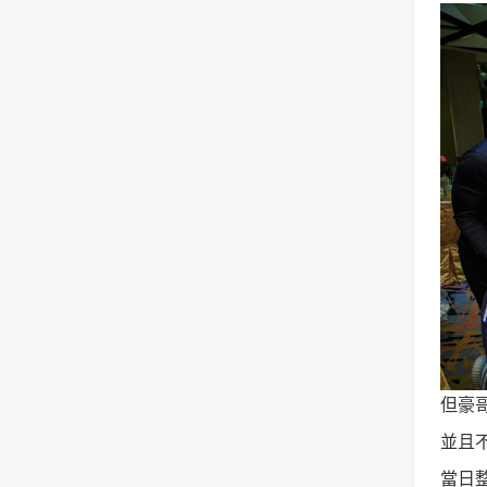
但豪
並且
當日