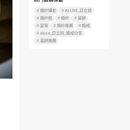
婚紗攝影
ALUXE_亞立詩
婚紗照
婚紗
喜餅
宴客
婚紗推薦
婚戒
aluxe_亞立詩_婚戒分享
喜餅推薦