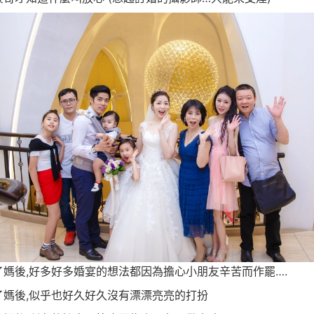
了媽後,好多好多婚宴的想法都因為擔心小朋友辛苦而作罷….
了媽後,似乎也好久好久沒有漂漂亮亮的打扮