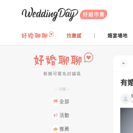
WeddingDay 好婚市集
找靈感
婚宴場地
新娘可匿名討論區
好婚聊聊
有
分類
全部
活動
推薦