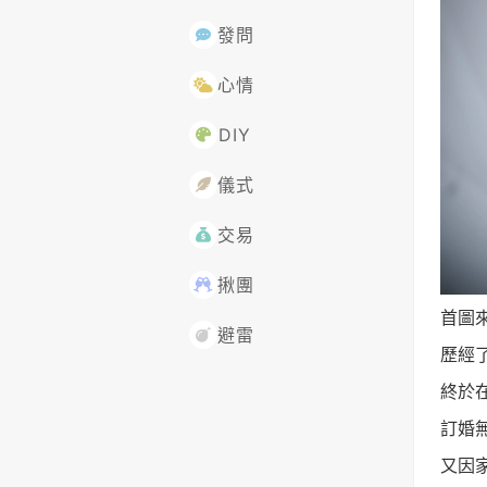
發問
心情
DIY
儀式
交易
揪團
首圖
避雷
歷經
終於
訂婚
又因