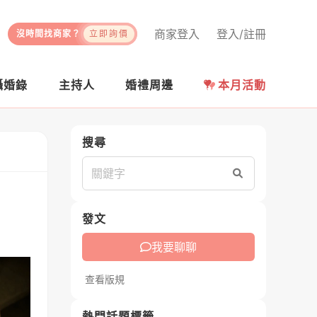
商家登入
登入/註冊
沒時間找商家？
立即詢價
攝婚錄
主持人
婚禮周邊
本月活動
搜尋
搜尋
發文
我要聊聊
查看版規
熱門話題標籤