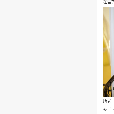
在當
所以
交手、