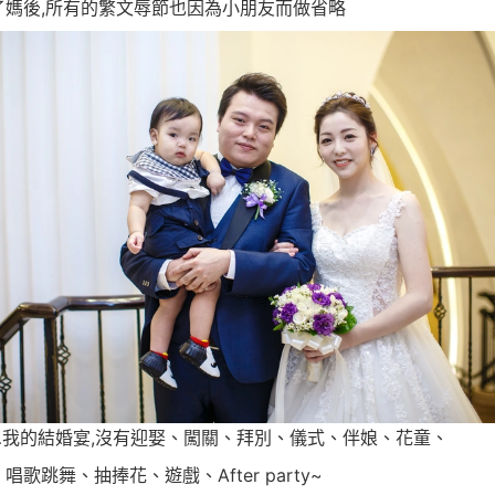
了媽後,所有的繁文辱節也因為小朋友而做省略
…我的結婚宴,沒有迎娶、闖關、拜別、儀式、伴娘、花童、
唱歌跳舞、抽捧花、遊戲、After party~