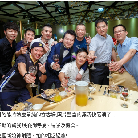
哥確能將這麼單純的宴客場,照片豐富的讓我快落淚了….
不斷的幫我想拍攝時機、場景及機會~
整個新娘神附體，拍的相當過癮!