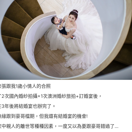
來張跟我1歲小情人的合照
了2次國內婚紗拍攝+1次澳洲婚紗旅拍+訂婚宴後，
在3年後將結婚宴也辦完了。
無緣跟到豪哥檔期，但我還有結婚宴的機會!
家中親人的離世等種種因素，一度又以為要跟豪哥錯過了…