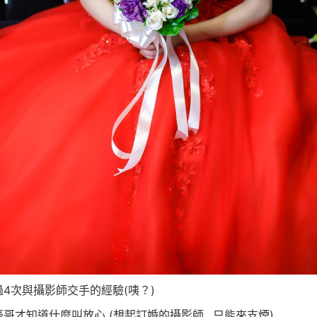
過4次與攝影師交手的經驗(咦？)
豪哥才知道什麼叫放心 (想起訂婚的攝影師…只能來支煙)