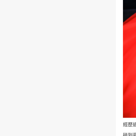
經歷
碰到