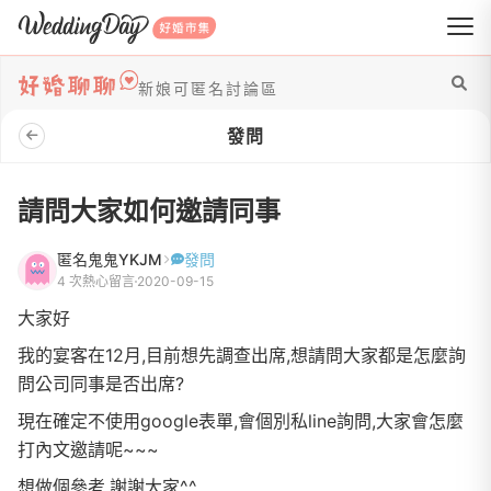
WeddingDay 好婚市集
新娘可匿名討論區
發問
請問大家如何邀請同事
匿名鬼鬼YKJM
發問
4 次熱心留言
2020-09-15
大家好
我的宴客在12月,目前想先調查出席,想請問大家都是怎麼詢
問公司同事是否出席?
現在確定不使用google表單,會個別私line詢問,大家會怎麼
打內文邀請呢~~~
想做個參考,謝謝大家^^