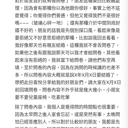
對於朋友我們就有做問卷了，朋友這種東西比較難處
理，因為會有那種你以為他跟你很好，事實上他不這
麼覺得；你覺得你們普通，但他又覺得我們不是很好
嗎~~~（玻璃心碎一地）；還有那種介於中間到底好
還不好的，朋友的話我是先個別探口風，看起來像是
要拒絕又不好意思拒絕的那種，比如說我回去看看，
我好像那天也有親友結婚，這種我就不會丟問卷了，
如果他之後有跟我說那天可以我才會給問卷，其他看
起來沒有拒絕的，我就當下給問卷，請他們有空再
填，至於問卷的內容，因為在詢問的時候講的也差不
多，所以問卷內容大概就是說X年X月X日要結婚了，
想把此份喜悅分享給我的好朋友們，請大家在X月X日
前回填問卷，問卷內容不外乎就是幾大幾小，小朋友
要不要兒童座椅，吃素吃葷
除了問卷內容，我個人是覺得問的時間點也很重要，
因為太早問之後人家會忘記，或是突然有事，太晚問
怕已經答應別人，所以對於比較好的朋友，我都是先