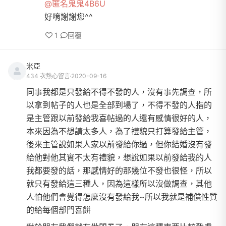
@匿名鬼鬼4B6U
好唷謝謝您^^
1
回覆
米亞
434 次熱心留言
2020-09-16
同事我都是只發給不得不發的人，沒有事先調查，所
以拿到帖子的人也是全部到場了，不得不發的人指的
是主管跟以前發給我喜帖過的人還有感情很好的人，
本來因為不想請太多人，為了禮貌只打算發給主管，
後來主管說如果人家以前發給你過，但你結婚沒有發
給他對他其實不太有禮貌，想說如果以前發給我的人
我都要發的話，那感情好的那幾位不發也很怪，所以
就只有發給這三種人，因為這樣所以沒做調查，其他
人怕他們會覺得怎麼沒有發給我~所以我就是補償性質
的給每個部門喜餅