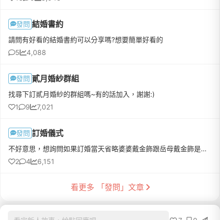
結婚書約
發問
請問有好看的結婚書約可以分享嗎?想要簡單好看的
5
4,088
貳月婚紗群組
發問
找尋下訂貳月婚紗的群組嗎~有的話加入，謝謝:)
1
9
7,021
訂婚儀式
發問
不好意思，想詢問如果訂婚當天省略婆婆戴金飾跟岳母戴金飾是可以的嗎?(男方家是阿姨來，婆婆已不再)其他拜別迎娶照樣是可以的嗎?
2
4
6,151
看更多 「發問」文章