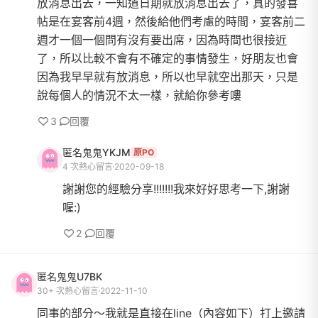
放消息出去，一知道日期就放消息出去了，真的發喜
帖是在宴客前4週，然後給他們考慮的時間，宴客前二
週才一個一個問有沒有要出席，因為時間也很接近
了，所以比較不會有不確定的事情發生，好朋友也會
因為我早早就有放消息，所以也早就空出那天，只是
說每個人的情況不太一樣，就給你參考嘍
3
回覆
匿名鬼鬼YKJM
原PO
4 次熱心留言
2020-09-18
謝謝您的經驗分享!!!!!!!我來好好思考一下,謝謝
喔:)
2
回覆
匿名鬼鬼U7BK
30+ 次熱心留言
2022-11-10
同事的部分～我就是直接在line（內容如下）打上邀請