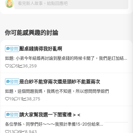
看完新人故事，給點回應吧
你可能感興趣的討論
壓桌錢搞得我好亂啊
發問
如題: 小弟今年結婚再討論到壓桌錢的時候卡關了，我們是訂加結一起的。 我的問題是 男方(我)這邊出小聘含餅錢總共16萬，請的人數約5桌左右...
2
5
36,259
是白紗不能穿兩次還是頭紗不能蓋兩次
發問
如題，這個問題我媽，我媽也不知道，所以想問問學姐們
19
11
38,275
請大家幫我選一下閨蜜禮 > <
發問
各位學姊、同學們好～～～我預計準備15-20份給來新娘房的姐妹們，想找又夢幻又能用的東西，後來篩選到剩下面四個，想問問大家覺得哪個比較好？選手1 迪士尼公主香膏 覺得超可愛的啦！選手2 包裝很美的花朵醋，完全是被包裝吸引XD選手3 小熊維尼蜂蜜三入組 也是被包裝吸引XD選手4 乾燥花香氛磚 覺得美美又香香的先感謝大家，如果還有什麼建議 也可以跟我說唷 :
13
6
8,943