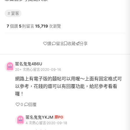
宴客
7
個讚
5
則留言
15,719
次瀏覽
讚
留言
收藏
分享
匿名鬼鬼4B6U
20+ 次熱心留言
2020-09-16
網路上有電子版的囍帖可以用喔～上面有固定格式可
以參考，花錢的還可以有回覆功能，給尼參考看看
囉！
0
回覆
匿名鬼鬼YKJM
原PO
4 次熱心留言
2020-09-18