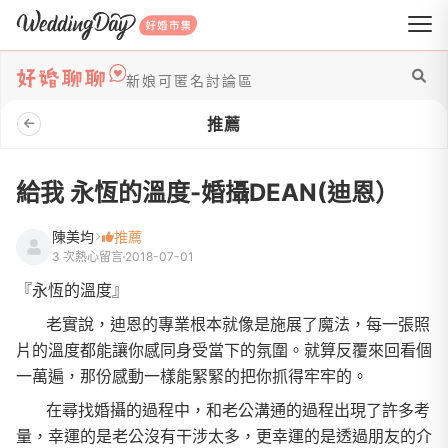
WeddingDay 好婚市集
新娘可匿名討論區
推薦
給我 永恆的溫度-婚攝DEAN(迪恩）
陳美均
推薦
3 次熱心留言
2018-07-01
『永恆的溫度』
老實說，迪恩的專業根本就像是施展了魔法，每一張照
片的溫度都能讓你感同身受當下的氛圍。就算反覆來回看個
一萬遍，那份感動一樣能緊緊的把你抓得牢牢的。
在尋找婚攝的過程中，和老公溝通的過程出現了許多考
量，幸運的是老公沒有干涉太多，更幸運的是透過朋友的介