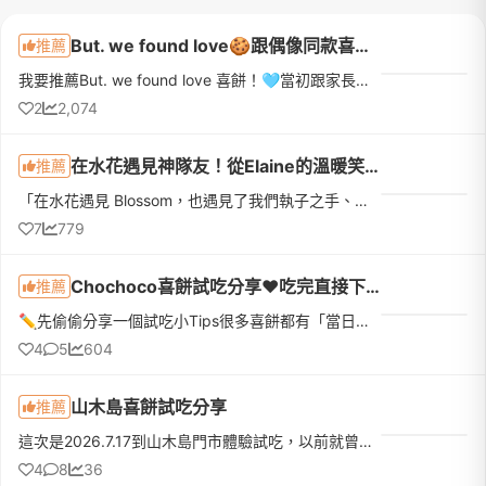
But. we found love🍪跟偶像同款喜餅！✨🌈🫶🏽🎀
推薦
我要推薦But. we found love 喜餅！🩵當初跟家長在喜餅挑選上意見有諸多分歧，剛好看到華山有婚展，就決定帶媽媽一起去參加！（在此推薦所有跟家長意見有衝突的新人們，比起帶另一半去挑選，帶家長去真的可以挑到兩個...
2
2,074
在水花遇見神隊友！從Elaine的溫暖笑容開始，喚醒我心中的女孩夢✨
推薦
「在水花遇見 Blossom，也遇見了我們執子之手、與子偕老的期待。就像這對可愛的老爺爺老奶奶公仔一樣，這不僅是一次婚紗拍攝，更是我們攜手走向未來的浪漫起點。❤️」這是一段非常真摯且充滿溫度的婚紗體驗，想分享給...
7
779
Chochoco喜餅試吃分享❤️吃完直接下訂❤️我的命定喜餅
推薦
✏️先偷偷分享一個試吃小Tips很多喜餅都有「當日下訂優惠」，如果本來就有好幾間想試，真的很建議全部排同一天，最期待的那間放最後！而且千萬不要剛吃飽就去～原本想說「不就吃幾塊餅乾嗎？」結果超飽😆因為還有不少...
4
5
604
山木島喜餅試吃分享
推薦
這次是2026.7.17到山木島門市體驗試吃，以前就曾經收過他們家的喜餅，連什麼時候收到、誰送的、好不好吃都忘了，但還是記得這家餅很漂亮（那個花！顏控無誤）所以就排進了試吃名單！先給大家看一下口味：試吃體驗和...
4
8
36