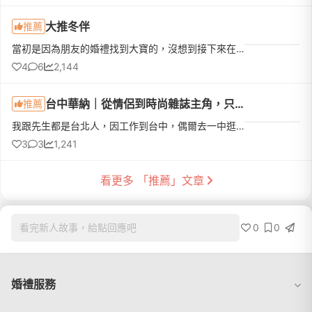
大推冬伴
推薦
當初是因為朋友的婚禮找到大寶的，沒想到接下來在各個婚禮都多次看到這位攝影師，果然好的攝影師大家都會搶破頭xD謝謝大寶及團隊、新秘小月的協助，整個拍攝過程氣氛歡樂融洽，很幸運的每個想要的場景、樣態都拍到，...
4
6
2,144
台中華納｜從情侶到時尚雜誌主角，只差走進華納婚紗✨
推薦
我跟先生都是台北人，因工作到台中，偶爾去一中逛逛會經過台中華納，一直都覺得台中華納很大間很氣派，看過廣告也常常被華納的中式婚紗照吸引，沒想過我們有一天會決定走進去拍婚紗！我們第一間就是選擇了華納婚紗就...
3
3
1,241
看更多 「推薦」文章
0
0
看完新人故事，給點回應吧
婚禮服務