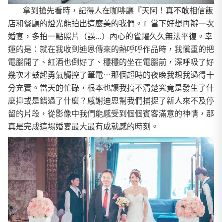
拿到搶先看時，記得人在咖啡廳『天阿！真不敢相信飯
店和餐廳的燈光能拍出這麼美的我們。』當下好想再辦一次
婚宴，多拍一點照片（誤…）內心的雀躍久久無法平復。幸
運的是：就在我收到迪恩傳來的熱呼呼作品時，我愼重的把
電腦開了、紅酒也倒好了、穩穩的坐在電腦前，深呼吸了好
幾次才鼓起勇氣觸控了筆電⋯那個超時的夜晚我想我過得十
分充實。當天的忙碌，根本也讓我搞不清楚究竟是發生了什
麼抑或是錯過了什麼？感謝迪恩幫我們捕捉了新人來不及停
留的片段，從影像中我們能感受到個個賓客滿意的神情，那
真是完成這場婚宴最大最有成就感的時刻。