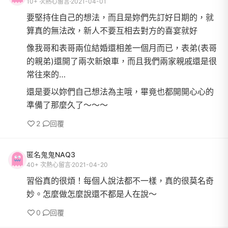
10+ 次熱心留言
2021-04-01
要堅持住自己的想法，而且是妳們先訂好日期的，就
算真的無法改，新人不要互相去對方的喜宴就好
像我哥和表哥兩位結婚還相差一個月而已，表弟(表哥
的親弟)還開了兩次新娘車，而且我們兩家親戚還是很
常往來的…
還是要以妳們自己想法為主哦，畢竟也都開開心心的
準備了那麼久了～～～
2
回覆
匿名鬼鬼NAQ3
40+ 次熱心留言
2021-04-20
習俗真的很煩！每個人說法都不一樣，真的很莫名奇
妙。怎麼做怎麼說還不都是人在說～
0
回覆