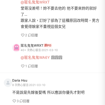
@匿名鬼鬼WRXT
堂哥沒差吧！妳不要去他的 他不要來妳的就好
了...
跟家人說，訂好了卻為了這種原因改時間，男方
會覺得娘家不重視這個女兒
2
回覆
匿名鬼鬼WRXT
原PO
40+ 次熱心留言
2021-03-10
@匿名鬼鬼WA6Y
囧囧囧
1
回覆
Daria Hsu
8 次熱心留言
2021-03-10
不是說是先嫁後娶嗎 所以應該你優先才對吧
3
回覆