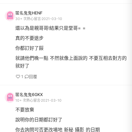
匿名鬼鬼HENF
30+ 次熱心留言
2021-03-10
還以為是親哥哥!結果只是堂哥= =
真的不要退步
你都訂好了餒
就請他們晚一點 不然就像上面說的 不要互相去對方的
就好了
1
回覆
匿名鬼鬼6GKX
10+ 次熱心留言
2021-03-10
不要放棄
說明你的日期都訂好了
你去詢問可否更改場地 新秘 攝影 的日期