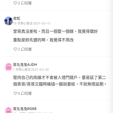
2
回覆
翠熙
10 次熱心留言
2021-03-17
堂哥真沒差啦，而且一個娶一個嫁，我覺得還好
重點是妳先選的啊，我覺得不用改
2
回覆
匿名鬼鬼AJDH
1 次熱心留言
2021-03-22
堅持自己的底線才不會被人侵門踏戶，要是延了第二
個表哥/哥哥又臨時橫插一腳說要結，不就無限延期。
0
回覆
匿名鬼鬼RG98