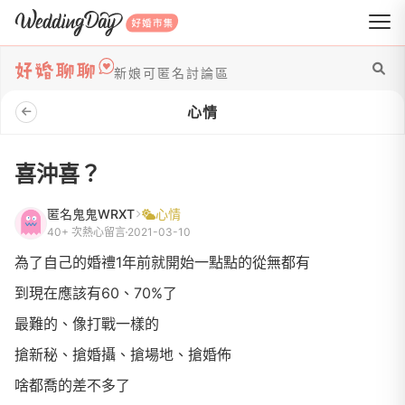
WeddingDay 好婚市集
新娘可匿名討論區
心情
喜沖喜？
匿名鬼鬼WRXT
心情
40+ 次熱心留言
2021-03-10
為了自己的婚禮1年前就開始一點點的從無都有
到現在應該有60、70%了
最難的、像打戰一樣的
搶新秘、搶婚攝、搶場地、搶婚佈
啥都喬的差不多了