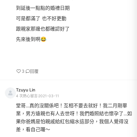
到延後一點點的婚禮日期
可是都滿了 也不好更動
跟親家那邊也都確認好了
先來後到啊😂
3
回覆
Tzuyu Lin
4 次熱心留言
2021-03-11
堂哥...真的沒關係吧！互相不要去就好！我二月剛畢
業，男方遠親也有人去世呀！我們婚照結也懷孕了...如
果你爸媽是怕親戚給紅包縮水這部分，我個人覺得沒
差，看自己囉～