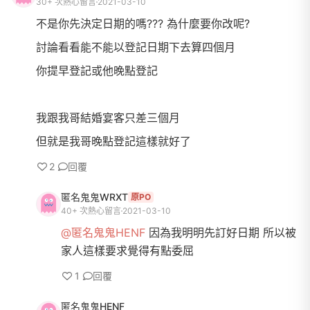
30+ 次熱心留言
2021-03-10
不是你先決定日期的嗎??? 為什麼要你改呢?
討論看看能不能以登記日期下去算四個月
你提早登記或他晚點登記
我跟我哥結婚宴客只差三個月
但就是我哥晚點登記這樣就好了
2
回覆
匿名鬼鬼WRXT
原PO
40+ 次熱心留言
2021-03-10
@匿名鬼鬼HENF
因為我明明先訂好日期 所以被
家人這樣要求覺得有點委屈
1
回覆
匿名鬼鬼HENF