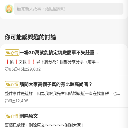
看完新人故事，給點回應吧
你可能感興趣的討論
一場30萬就能搞定精緻簡單不失莊重的婚禮（婚禮籌備心得分享）
心情
❗️慎❗️文長❗️❗️以下將分為2 個部分來分享（前半部分是有關婚紗，後半部分是有關整個婚禮）⚡️⚡️⚡️Part 1 _ 婚紗👰‍♀️⚡️⚡️⚡️我覺得，我必須寫一篇這樣的評論與回饋，才能對得起這這麼優秀的一個團隊👍首先呢，我必須承認，一開始在拍婚紗這一塊，我是個比較沒有概念沒有想法的新娘🤦🏻‍♀️🤦🏻‍♀️(所謂沒有概念沒有想法，是還沒有特別明確清楚自己想拍什麼，不像有些人可能有很強烈的執著例
85
45
29,832
請問大家高帽子真的有比較高尚嗎？
心情
整件事件是這樣，因為我跟我先生因結婚最近一直在找喜餅，也在網路上訂購了另外2家的試吃盒，因為在網路上也看到貴公司高帽子評價很高，也想說問看看台南哪裡有⋯也可能去買一盒試吃，查了一下了網路，客服說台南南紡...
9
12,405
刪除原文
心情
事情已處理，刪除原文～～～～～謝謝大家！