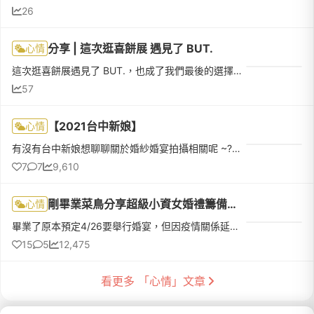
26
分享 | 這次逛喜餅展 遇見了 BUT.
心情
這次逛喜餅展遇見了 BUT.，也成了我們最後的選擇！原本就很喜歡他們家的經典奶油餅乾，在現場看到喜餅禮盒後，更是被精緻的包裝和質感深深吸引。服務人員雅婷非常親切，耐心介紹每款喜餅特色、方案內容，還讓我們試...
57
【2021台中新娘】
心情
有沒有台中新娘想聊聊關於婚紗婚宴拍攝相關呢 ~?目前剛創一個群組
7
7
9,610
剛畢業菜鳥分享超級小資女婚禮籌備過程
心情
畢業了原本預定4/26要舉行婚宴，但因疫情關係延期至5/30。為什麼只延一個月呢？因為在結婚社團爬文發現大多新娘都延期至下半年了，我要的餐廳極度可能客滿，且長輩有看日子，因此決定賭一把，還好！老天爺保佑😇🥳婚宴結束了，就跟大家分享我籌備整個婚禮的過程心得吧！♥️ 婚戒：K. Sweet市面上的品牌偏貴、樣式大同小異，且老公有一個金工夢，所以一開始就找能自己參與手作的，這家店是老公找的，老闆在嘉義，
15
5
12,475
看更多 「心情」文章