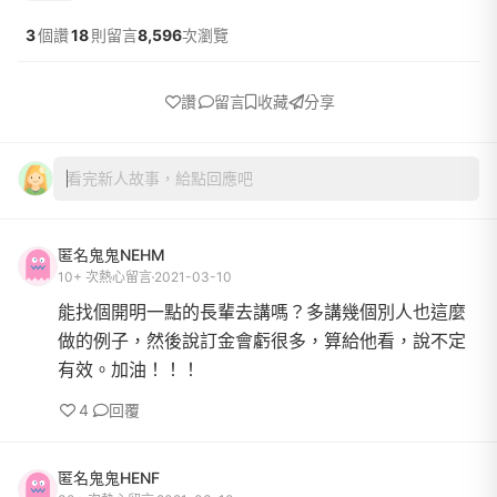
3
個讚
18
則留言
8,596
次瀏覽
讚
留言
收藏
分享
看完新人故事，給點回應吧
匿名鬼鬼NEHM
10+ 次熱心留言
2021-03-10
能找個開明一點的長輩去講嗎？多講幾個別人也這麼
做的例子，然後說訂金會虧很多，算給他看，說不定
有效。加油！！！
4
回覆
匿名鬼鬼HENF