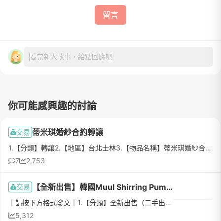
留言
看完新人故事，給點回應吧
你可能感興趣的討論
蒂米琪婚紗合約轉讓
交易
1.【分類】轉讓2.【地區】台北士林3.【物品名稱】蒂米琪婚紗合約C方案4.【數量】15.【物品狀態】全新6.【介紹】3F白紗*1+3F禮服*1+2F禮服*1+頭紗*17.【價格】C方案原價$76800，當訂+折扣後$598008.【交易方式】蒂米...
7
2,753
【全新出售】韓國Muul Shirring Pumps婚鞋(保留中)
交易
｜請按下方格式發文｜1.【分類】全新出售（二手出售/全新出售/贈送/團購/徵求/轉讓，至少選一種）2.【地區】新北市3.【物品名稱】韓國Muul Shirring Pumps婚鞋4.【數量】15.【物品狀態】全新僅試穿（九成新/全新/二...
5,312