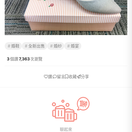
婚鞋
全新出售
婚紗
婚宴
3
個讚
7,363
次瀏覽
讚
留言
收藏
分享
聊起來