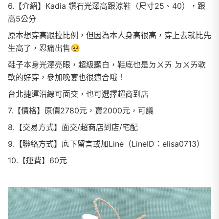
6.【介紹】Kadia 鑽石光澤高跟涼鞋（尺寸25、40），跟
高5公分
原本想穿高跟拉比例，但因為本人身高很高，穿上去就比先
生高了，忍痛出售🥺
鞋子本身光澤亮眼，超級顯白，鞋底也是ㄉㄨㄞ ㄉㄨㄞ軟
軟的好穿，參加晚宴也很適合哦！
台北捷運沿線可面交，也可選擇超商到店
7.【價格】原價2780元，賣2000元，可議
8.【交易方式】面交/超商店到店/宅配
9.【聯絡方式】底下留言或加Line（LineID：elisa0713）
10.【運費】60元