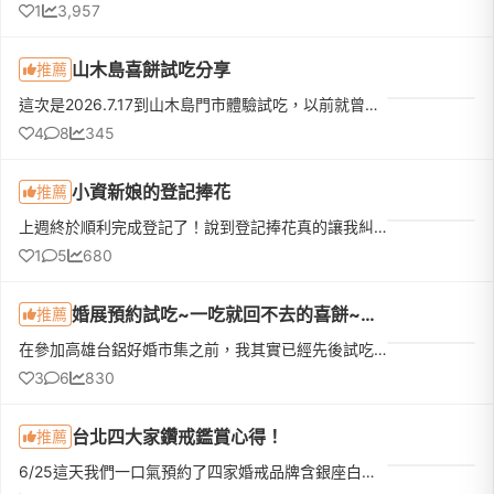
1
3,957
山木島喜餅試吃分享
推薦
這次是2026.7.17到山木島門市體驗試吃，以前就曾經收過他們家的喜餅，連什麼時候收到、誰送的、好不好吃都忘了，但還是記得這家餅很漂亮（那個花！顏控無誤）所以就排進了試吃名單！先給大家看一下口味：試吃體驗和...
4
8
345
小資新娘的登記捧花
推薦
上週終於順利完成登記了！說到登記捧花真的讓我糾結一陣子。一開始先生覺得去戶政事務所拍個照，找間花店買束鮮花就好。但我去問了幾間稍微有設計感的，報價都要兩三千塊。想到最近天氣這麼熱，鮮花拿在手上拍完大概...
1
5
680
婚展預約試吃~一吃就回不去的喜餅~（Chochoco)
推薦
在參加高雄台鋁好婚市集之前，我其實已經先後試吃了五六間知名喜餅（包含傳統連鎖大牌和熱門手工喜餅），光是宅配和現場試吃就花了好幾千塊。覺得很慶幸自己有預約試吃 Chochoco ，試吃了好多間，有的蛋糕類型太多，...
3
6
830
台北四大家鑽戒鑑賞心得！
推薦
6/25這天我們一口氣預約了四家婚戒品牌含銀座白石, K.uno, I-Primo, ALUXE第一家銀座白石(忠孝sogo門市): 無論是款式還是戒台及鑽石都非常有質感，服務人員鍾寧也非常親切專業，整個過程沒有強迫推銷，稍微形容喜歡...