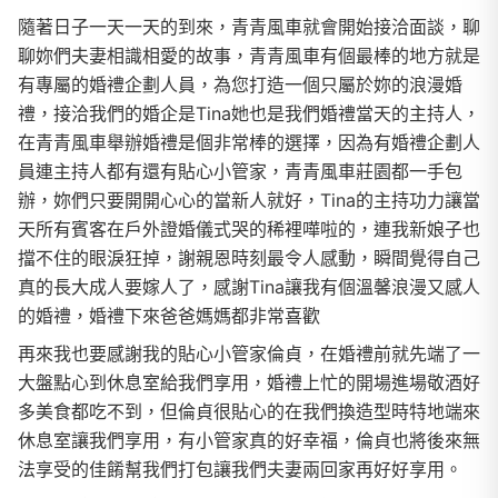
隨著日子一天一天的到來，青青風車就會開始接洽面談，聊
聊妳們夫妻相識相愛的故事，青青風車有個最棒的地方就是
有專屬的婚禮企劃人員，為您打造一個只屬於妳的浪漫婚
禮，接洽我們的婚企是Tina她也是我們婚禮當天的主持人，
在青青風車舉辦婚禮是個非常棒的選擇，因為有婚禮企劃人
員連主持人都有還有貼心小管家，青青風車莊園都一手包
辦，妳們只要開開心心的當新人就好，Tina的主持功力讓當
天所有賓客在戶外證婚儀式哭的稀裡嘩啦的，連我新娘子也
擋不住的眼淚狂掉，謝親恩時刻最令人感動，瞬間覺得自己
真的長大成人要嫁人了，感謝Tina讓我有個溫馨浪漫又感人
的婚禮，婚禮下來爸爸媽媽都非常喜歡
再來我也要感謝我的貼心小管家倫貞，在婚禮前就先端了一
大盤點心到休息室給我們享用，婚禮上忙的開場進場敬酒好
多美食都吃不到，但倫貞很貼心的在我們換造型時特地端來
休息室讓我們享用，有小管家真的好幸福，倫貞也將後來無
法享受的佳餚幫我們打包讓我們夫妻兩回家再好好享用。