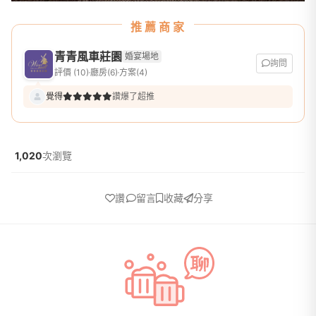
推薦商家
青青風車莊園
婚宴場地
詢問
評價 (10)
廳房(6)
方案(4)
覺得
讚爆了超推
1,020
次瀏覽
讚
留言
收藏
分享