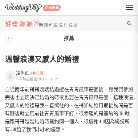
WeddingDay 好婚市集
新娘可匿名討論區
推薦
溫馨浪漫又感人的婚禮
凌魚魚
推薦
1 次熱心留言
2019-05-21
自從兩年前哥哥嫂嫂結婚選在青青風車莊園後，讓我們參加
完後也立馬決定結婚的時候也要在青青風車莊園，這種浪漫
又感人的婚禮是我一直嚮往的，在得知結婚日期後詢問是否
有廳後就立馬前往青青風車下訂，很幸運的是簽約的Jill就
是跟哥哥嫂嫂結婚時簽約同一個人，很感謝Jill因為緣份所
有Jill給了我們小小的優惠。