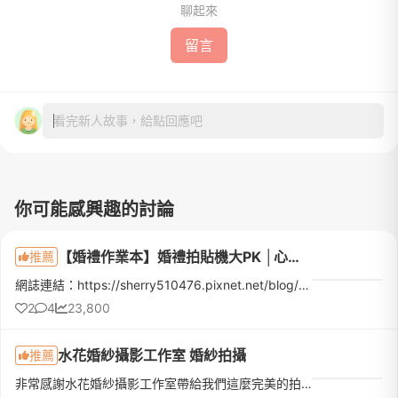
聊起來
留言
看完新人故事，給點回應吧
你可能感興趣的討論
【婚禮作業本】婚禮拍貼機大PK │心心相印、拍拍印、印卡讚、快賴印、MyBigDay
推薦
網誌連結：https://sherry510476.pixnet.net/blog/post/329680429越來越多新娘用拍貼機代替謝卡或桌上禮，讓賓客可以帶回當天的照片作紀念開始做功課後也看了些網路文章，一開始覺得都差不多阿~ 根本不知道選哪家才...
2
4
23,800
水花婚紗攝影工作室 婚紗拍攝
推薦
非常感謝水花婚紗攝影工作室帶給我們這麼完美的拍攝體驗！從溝通到拍攝的每一個環節，團隊都非常專業又親切。婚紗款式多樣又精緻，造型師也依照我們的風格做了細緻搭配，真的超級滿意！照片成果一拿到真的驚艷，每一...