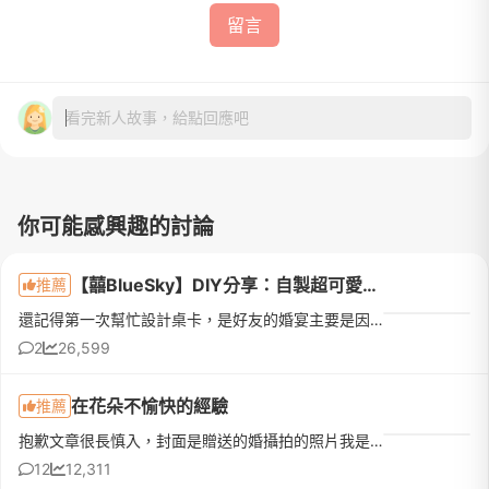
留言
看完新人故事，給點回應吧
你可能感興趣的討論
【囍BlueSky】DIY分享：自製超可愛又創意的桌卡 (三角立式 & 橫式桌卡)_有製作步驟和檔案下載哦
推薦
還記得第一次幫忙設計桌卡，是好友的婚宴主要是因為新娘養了一隻很可愛的吉娃娃於是我就特別把這可愛的吉娃娃圖像給放進桌卡讓整場婚宴六十多桌的桌卡多了許多豐富性 (笑)當時簡易的設計了一款橫式的三角桌卡，也獲...
2
26,599
在花朵不愉快的經驗
推薦
抱歉文章很長慎入，封面是贈送的婚攝拍的照片我是108/6/29畢業的新娘107/4/29與花朵簽約 共付了49800元(婚紗攝影+結婚當日禮服+贈送當天婚禮攝影)過了兩個月才有空把這篇分享打上來婚紗給艾莉拍得很好我很滿意(完全是因為其他因素才來發這篇文)，在花朵的體驗實在有許多覺得無言的事，所以還是要分享給大家參考去年一開始是在FACEBOOK看到花朵影像製作的廣告看到艾莉的風格完完全全是我的菜但
12
12,311