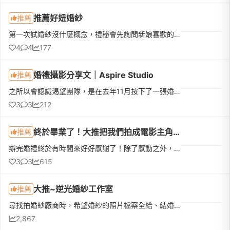
推薦好妞婚紗
推薦
第一次試婚紗沒什麼概念，禮秘會先詢問新娘喜歡的款式，再依照新娘喜好提供選擇試穿。結果每一件都太漂亮我選不出來，好妞也讓我全部都試穿🥹穿上婚紗的時候真的覺得自己好漂亮，婚紗質感非常好，禮秘親切、溫柔又會...
4
4
177
婚禮攝影分享文｜Aspire Studio
推薦
之所以會認識渴望團隊，是在去年11月按下了一張婚禮合照的儲存鍵，那是一張有光影層次的黑白色系列照，也剛好是在我預定的婚禮場地，當時很興奮地跟另一半說這就是我心目中婚禮的樣子！！！婚禮籌備期間，每一家廠商...
3
3
212
終於畢業了！大推把我們拍成電影主角的神隊友 🎬
推薦
辦完婚禮終於有時間來好好感謝了！除了感動之外，我跟隊友一致認為這場婚禮最不後悔、花得最值得的預算，絕對是請到 Gees吉事影像婚禮紀錄 ✨我們是辦午宴，當天他們真的敬業到讓我們必須發文好好表揚一下：☀️ 早上準...
3
3
615
大推~逆光婚紗工作室
推薦
尋找拍婚紗廠商時，希望婚紗的照片檔案全給、結婚租借婚紗及配套的相本方案可彈性選擇，因為僅舉辦家宴，所以沒有大相框及謝卡的需求，結婚當天的禮服也僅需要1白1晚，詢問多家婚紗公司後，最後讓在我遇到了逆光婚紗...
2,867