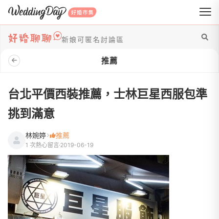
WeddingDay 好婚市集
新娘可匿名討論區
推薦
台北平價西裝推薦，士林巨星西服包準
挑到滿意
林婉婷
推薦
1 次熱心留言
2019-06-19