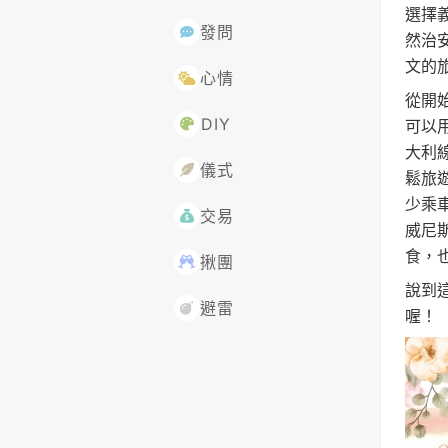
選擇
發問
然治
文的
心情
從開
DIY
可以
大利
儀式
鬆旅
少乘
交易
威尼
食，
揪團
說到
避雷
喔！