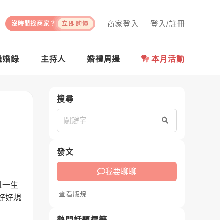
商家登入
登入/註冊
沒時間找商家？
立即詢價
攝婚錄
主持人
婚禮周邊
本月活動
搜尋
搜尋
發文
我要聊聊
且一生
查看版規
好好規
熱門話題標籤