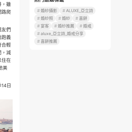
排，雖
婚紗攝影
ALUXE_亞立詩
網路爬
婚紗照
婚紗
喜餅
宴客
婚紗推薦
婚戒
團友們
aluxe_亞立詩_婚戒分享
給跑義
喜餅推薦
符合輕
間，減
以住在
地美
14日