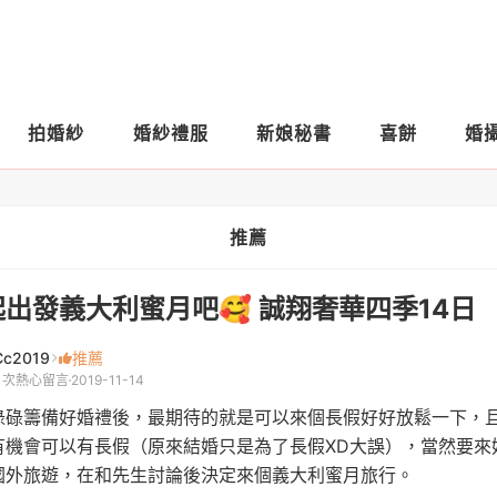
拍婚紗
婚紗禮服
新娘秘書
喜餅
婚
推薦
出發義大利蜜月吧🥰 誠翔奢華四季14日
Cc2019
推薦
1 次熱心留言
2019-11-14
碌碌籌備好婚禮後，最期待的就是可以來個長假好好放鬆一下，
有機會可以有長假（原來結婚只是為了長假XD大誤），當然要來
國外旅遊，在和先生討論後決定來個義大利蜜月旅行。