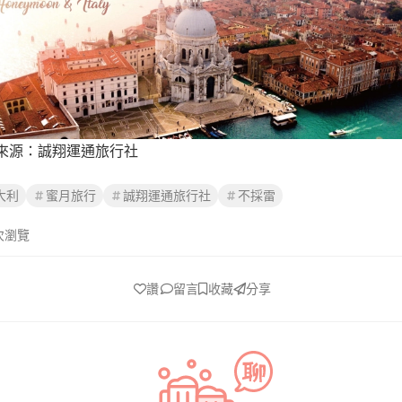
來源：誠翔運通旅行社
大利
蜜月旅行
誠翔運通旅行社
不採雷
次瀏覽
讚
留言
收藏
分享