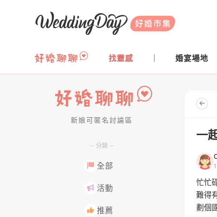
WeddingDay 好婚市集
找靈感
婚宴場地
新娘可匿名討論區
好婚聊聊
一起
分類
全部
忙忙
活動
難得
劃個
推薦