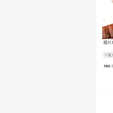
圖片
義
160