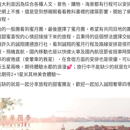
義大利是因為綜合各種人文、景色、購物、海景都有行程可以安
安網上不推，還是受到想親眼看看教科書裡的建築影響，開始了
旅程。
始的一般團看到蜜月團，最後選擇了蜜月團，希望有共同目地的
用甜蜜喜悅的心情迎接接下來的旅程，且秉持的這個想法選擇交
線許久的誠翔運通旅行社，看到誠翔的蜜月行程及路線安排是很
遊，飛機直航，國內移動也是以快速火車及國內航班節省搭車時
車的疲倦感（會暈車的救星），在食宿方面的安排也是很優，可
斯五星兩晚，期待體驗水都的浪漫💕；旅行中不能缺少的就是在
也期待
2+1星米其林美食體驗～
這缺的就是一起分享旅程的甜蜜團友，歡迎一起加入誠翔奢華四季