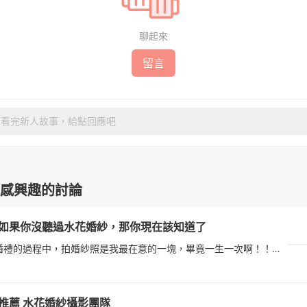
聊起來
留言
看完新人故事，給點回應吧
感興趣的討論
如果你沒聽過水花婚紗，那你現在該知道了
在準備婚禮的過程中，拍婚紗照是我最在意的一塊，畢竟一生一次啊！！！剛開始我和大部份的人一樣，上網爬文、看評論，希望能快速的找到又好又離家近的婚紗工作室。在桃園試了六家婚紗工作室，幾乎都是在網路上評價很...
8
推薦 水花婚紗攝影團隊