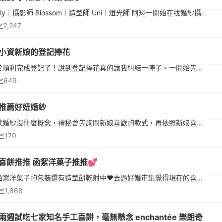
門市 Kelly｜攝影師 Blossom｜造型師 Uni｜燈光師 阿翔一開始在找婚紗攝影時，其實有點徬徨，因為網路上能看到的 男男婚紗作品不多，也會擔心一般以男女婚紗為主的團隊，是否能理解並呈現我們想要的感覺。我先生的好...
2,247
小資新娘的登記捧花
上週終於順利完成登記了！說到登記捧花真的讓我糾結一陣子。一開始先生覺得去戶政事務所拍個照，找間花店買束鮮花就好。但我去問了幾間稍微有設計感的，報價都要兩三千塊。想到最近天氣這麼熱，鮮花拿在手上拍完大概...
649
推薦好妞婚紗
第一次試婚紗沒什麼概念，禮秘會先詢問新娘喜歡的款式，再依照新娘喜好提供選擇試穿。結果每一件都太漂亮我選不出來，好妞也讓我全部都試穿🥹穿上婚紗的時候真的覺得自己好漂亮，婚紗質感非常好，禮秘親切、溫柔又會...
170
喜餅推推 函絮洋菓子推推💕
起初被函絮洋菓子的包裝還有造型餅乾射中❤️去過好婚市集覺得現在的喜餅還是做單一包裝包材大大的 但裡面可能就少少品質 價格也都被包材吃掉直到看到2026喜餅大賞開始，發現了「函絮洋菓子」，能夠做喜歡的造型餅乾，...
1,868
兩週試吃七家知名手工喜餅，毫無懸念 enchantée 樂朗奇