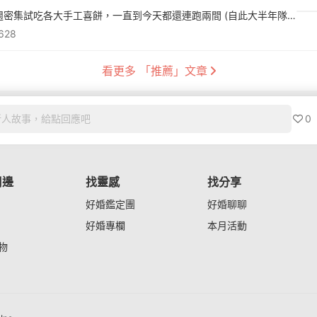
歷經兩週密集試吃各大手工喜餅，一直到今天都還連跑兩間 (自此大半年隊友再也不想吃餅乾)，最後終於毫無懸念下訂樂朗奇，搞定本人最期待的喜餅這件事門市試吃：but.、Ooh La Love、樂朗奇、卡柏蒂宅配試吃：bobonono...
628
看更多 「推薦」文章
0
新人故事，給點回應吧
周邊
找靈感
找分享
好婚鑑定團
好婚聊聊
好婚專欄
本月活動
物