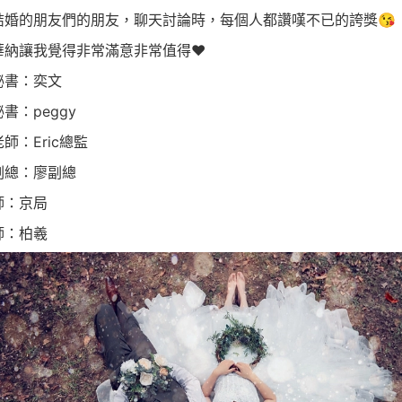
結婚的朋友們的朋友，聊天討論時，每個人都讚嘆不已的誇獎😘
華納讓我覺得非常滿意非常值得❤️
秘書：奕文
書：peggy
師：Eric總監
副總：廖副總
師：京局
師：柏羲