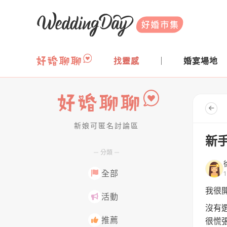
WeddingDay 好婚市集
找靈感
婚宴場地
新娘可匿名討論區
好婚聊聊
新手
分類
全部
我很開
活動
沒有
推薦
很慌