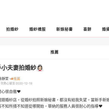
拍婚紗
婚紗禮服
新娘秘書
喜餅
婚
推薦
小夫妻拍婚紗👰🏻‍♀️
徐靜萱
推薦
1 次熱心留言
2020-12-19
心很自傲❤️
選錯婚紗店，從婚紗拍照新娘秘書，都沒有給我失望，當新手新
張不知所措不知道從哪開始，華納的服務人員很耐心的指導❤️