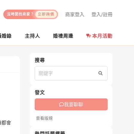
商家登入
登入/註冊
沒時間找商家？
立即詢價
攝婚錄
主持人
婚禮周邊
本月活動
搜尋
搜尋
發文
我要聊聊
查看版規
娘都會
熱門話題標籤