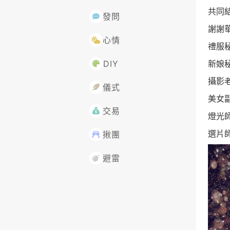
共同
發問
謝謝
心情
禮服
新娘秘
DIY
攝影老
儀式
美女
交易
燈光
選片
揪團
避雷