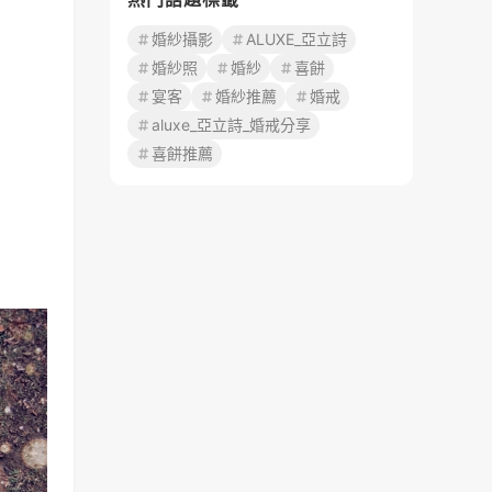
婚紗攝影
ALUXE_亞立詩
婚紗照
婚紗
喜餅
宴客
婚紗推薦
婚戒
aluxe_亞立詩_婚戒分享
喜餅推薦