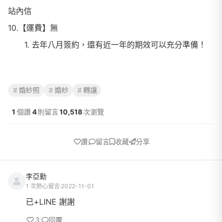
站內信
10.【運費】無
去年八月簽約，還有近一年的期效可以充分準備！
婚紗照
婚紗
轉讓
1
個讚
4
則留言
10,518
次瀏覽
讚
留言
收藏
分享
李亞勳
1 次熱心留言
2022-11-01
已+LINE 謝謝
3
回覆