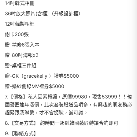
14吋韓式相冊
36吋放大照片(含框)（升級設計框）
12吋韓製相框
謝卡200張
贈-精修6張入本
贈-80吋海報x2
贈-桌框三件組
贈-GK（gracekelly ）禮券$5000
贈-婚紗側錄MV禮券$5000
7.【價格】私人因素轉讓，原價99980，現售53999！！韓
國藝匠連年漲價，此次套裝贈送品項多，有興趣的朋友務必
趕緊跟我聯繫，才不會扼腕，誠可議。
8.【交易方式】 約時間一起到韓國藝匠轉讓合約即可
9.【聯絡方式】