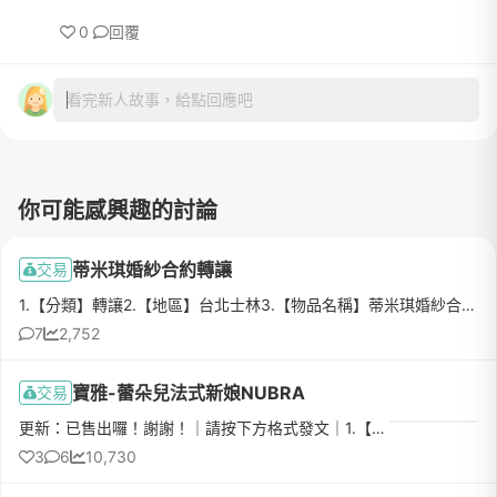
0
回覆
看完新人故事，給點回應吧
你可能感興趣的討論
蒂米琪婚紗合約轉讓
交易
1.【分類】轉讓2.【地區】台北士林3.【物品名稱】蒂米琪婚紗合約C方案4.【數量】15.【物品狀態】全新6.【介紹】3F白紗*1+3F禮服*1+2F禮服*1+頭紗*17.【價格】C方案原價$76800，當訂+折扣後$598008.【交易方式】蒂米...
7
2,752
寶雅-蕾朵兒法式新娘NUBRA
交易
更新：已售出囉！謝謝！｜請按下方格式發文｜1.【分類】二手出售2.【地區】新北市中永和/台北市3.【物品名稱】寶雅-蕾朵兒[法式新娘]NUBRA4.【數量】一5.【物品狀態】•寶雅-法式新娘NUBRA：二手，僅拍照當天使用一次...
3
6
10,730