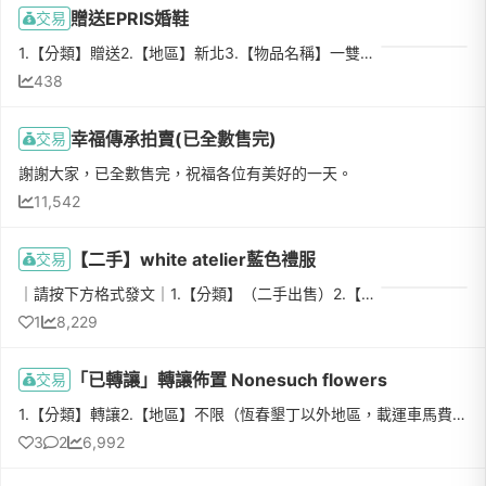
贈送EPRIS婚鞋
交易
1.【分類】贈送2.【地區】新北3.【物品名稱】一雙是EPRIS婚鞋，另一雙不知道品牌4.【數量】25.【物品狀態】九成新，僅婚紗拍攝、婚禮當天穿過6.【介紹】一雙是EPRIS高跟鞋，23號，原價4,380元；一雙是二手購入，，22...
438
幸福傳承拍賣(已全數售完)
交易
謝謝大家，已全數售完，祝福各位有美好的一天。
11,542
【二手】white atelier藍色禮服
交易
｜請按下方格式發文｜1.【分類】（二手出售）2.【地區】大台北地區3.【物品名稱】氣質斜肩晚禮服4.【數量】15.【物品狀態】（九成新，購於婚紗店，故裡面會有縫線）6.【介紹】購入於white atelier婚紗店，穿起來非常...
1
8,229
「已轉讓」轉讓佈置 Nonesuch flowers
交易
1.【分類】轉讓2.【地區】不限（恆春墾丁以外地區，載運車馬費另計）3.【物品名稱】Nonesuch flowers (婚禮佈置與整體視覺規劃/活動派對求婚佈置)https://www.facebook.com/nonesuchF https://www.instagram.com/noe...
3
2
6,992