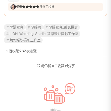
覺得
讚爆了超推
孕婦寫真
孕婦照
孕婦寫真_萊恩攝影
LION_Wedding_Studio_萊恩婚紗攝影工作室
萊恩婚紗攝影工作室
1
個收藏
267
次瀏覽
讚
留言
收藏
分享
聊起來