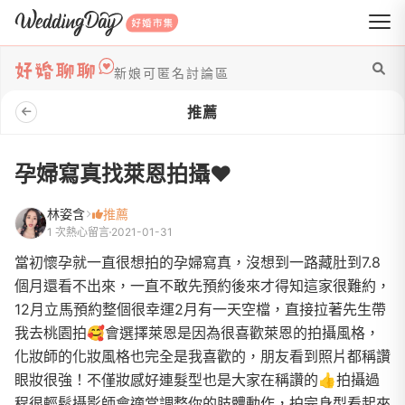
WeddingDay 好婚市集
新娘可匿名討論區
推薦
孕婦寫真找萊恩拍攝♥️
林姿含
推薦
1 次熱心留言
2021-01-31
當初懷孕就一直很想拍的孕婦寫真，沒想到一路藏肚到7.8
個月還看不出來，一直不敢先預約後來才得知這家很難約，
12月立馬預約整個很幸運2月有一天空檔，直接拉著先生帶
我去桃園拍🥰會選擇萊恩是因為很喜歡萊恩的拍攝風格，
化妝師的化妝風格也完全是我喜歡的，朋友看到照片都稱讚
眼妝很強！不僅妝感好連髮型也是大家在稱讚的👍拍攝過
程很輕鬆攝影師會適當調整你的肢體動作，拍完身型看起來