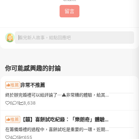
留言
看完新人故事，給點回應吧
你可能感興趣的討論
非常不推薦
推薦
終於辦完婚禮可以給評論了⋯⚠️非常糟的體驗，給其他新娘的警示希望可以給用心準備婚禮的新娘們一個提醒大概是在四年前是在家樂福推銷下訂的，當時還不太懂婚紗行業，衝動就下訂了⋯先說優點再說很雷的地方1.部分服務人...
6
1
8,638
【囍】喜餅試吃紀錄：「樂朗奇」體驗心得
推薦
在籌備婚禮的過程中，喜餅試吃是重要的一環。近期我們預約了網路上討論度很高的法式手工喜餅「樂朗奇」進行試吃。當天接待我們的是嘉芯。在介紹品牌時，提到「樂朗奇」的法文唸做 "enchantée"，我聽著聽著，覺得這發...
4
5
655