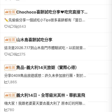
Chochoco喜餅試吃分享❤️吃完直接下訂❤️我的命定喜餅
推薦
✏️先偷偷分享一個試吃小Tips很多喜餅都有「當日下訂優惠」，如果本來就有好幾間想試，真的很建議全部排同一天，最期待的那間放最後！而且千萬不要剛吃飽就去～原本想說「不就吃幾塊餅乾嗎？」結果超飽😆因為還有不少...
4
5
643
山木島喜餅試吃分享
推薦
這次是2026.7.17到山木島門市體驗試吃，以前就曾經收過他們家的喜餅，連什麼時候收到、誰送的、好不好吃都忘了，但還是記得這家餅很漂亮（那個花！顏控無誤）所以就排進了試吃名單！先給大家看一下口味：試吃體驗和...
4
8
275
雋品-義大利14天旅遊（實際心得）
推薦
分享0409雋品旅遊感想：許久未參加旅行團，對於這次的蜜月團其實很忐忑。這次參團的心得是:這次餐食跟住的品質沒有跟上團費19萬的價值。有比較過多家旅行社，19萬算是義大利團頂級的價格，但是餐食的部分沒有行程中...
1,865
義大利14日・全等級米其林・華航直飛
推薦
嗨大家！我跟老婆夏天要去義大利了 原本訂的阿聯酋 15 天因為中東局勢改變計畫，後來重新比較各家旅行社，最後選定這團分享給有興趣一起的朋友！出發日期：2026/5/26（二）- 6/8（一），共 14 天團費：$209,900 / 人...
780