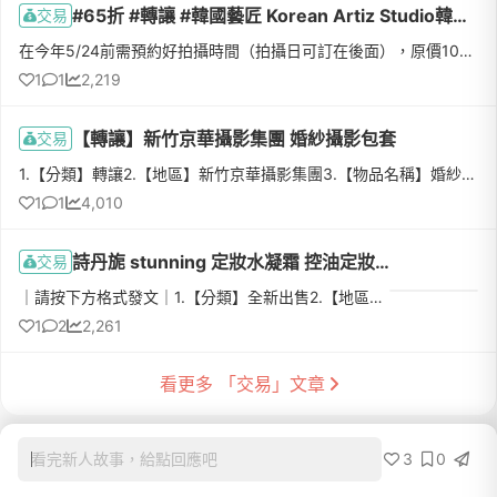
#65折 #轉讓 #韓國藝匠 Korean Artiz Studio韓式婚紗攝影合約
交易
在今年5/24前需預約好拍攝時間（拍攝日可訂在後面），原價10萬，因時間將至，費用直接65折，轉讓手續費均分（一人2千），價格超級划算！全室內棚拍，不用擔心天氣也不用怕脫妝～讓你們在最舒服的狀態下，留下最美好...
1
1
2,219
【轉讓】新竹京華攝影集團 婚紗攝影包套
交易
1.【分類】轉讓2.【地區】新竹京華攝影集團3.【物品名稱】婚紗攝影包套(含宴客婚紗)4.【數量】一套5.【物品狀態】（全新）使用期限2024/10/236.新娘拍照禮服:白紗2套、晚禮服2套，禮服可全區任選 新郎拍照西服:3套...
1
1
4,010
詩丹旎 stunning 定妝水凝霜 控油定妝精華-全新-帶4瓶送面膜
交易
｜請按下方格式發文｜1.【分類】全新出售2.【地區】彰化、台中3.【物品名稱】詩丹旎 stunning 定妝水凝霜 控油定妝精華-全新-帶4瓶送面膜4.【數量】#安瓶#定妝#控油 #結婚#婚禮定妝水凝霜*4控油定妝*45.【物品狀態】...
1
2
2,261
看更多 「交易」文章
3
0
看完新人故事，給點回應吧