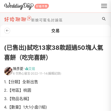
WeddingDay 好婚市集
新娘可匿名討論區
交易
(已售出)試吃13家38款超過50塊人氣
喜餅（吃完喜餅）
陳彥菱
交易
6 次熱心留言
2022-11-14
(編輯記錄)
1.【分類】全新出售
2.【地區】桃園
3.【物品名稱】
4.【數量】1大1小盒(1組)