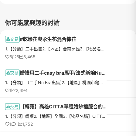
你可能感興趣的討論
#乾燥花與永生花混合捧花
交易
1.【分類】二手出售2.【地區】台南高雄3.【物品名稱】捧花4.【數量】1束5.【物品狀態】九成新 （上禮拜剛拍完照）6.【介紹】很漂釀的捧花 希望可以把幸福延續下去7.【價格】18008.【交易方式】台南高雄面交9.【聯絡方式】FB:敏敏10.【運費】(沒有運費可以寫“無”)11. 【賣/送東西請於文內附圖】
6
6
8,465
婚禮用二手casy bra馬甲/法式新娘Nu bra
交易
1.【分類】（二手Nu Bra出售)2.【地區】桃園市龜山區3.【物品名稱】casy bra馬甲/法式新娘Nu bra4.【數量】casy bra馬甲 尺寸M*1法式新娘Nu bra尺寸B*1 , 尺寸D*15.【物品狀態】（九成新/二手）6.【介紹】全部都只有...
1
2,494
【轉讓】高雄CITTA單租婚紗禮服合約轉讓
交易
1.【分類】轉讓2.【地區】全國3.【物品名稱】CITTA單租禮服合約定金轉讓。4.【數量】原合約禮服數量皆可增加或減少。5.【物品狀態】合約方案租禮服有九折優惠，原合約禮服款式、件數、日期皆可更改。6.【介紹】了配...
1
1
1,752