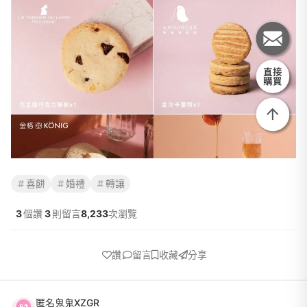
喜餅
婚禮
轉讓
3
個讚
3
則留言
8,233
次瀏覽
讚
留言
收藏
分享
匿名鬼鬼XZGR