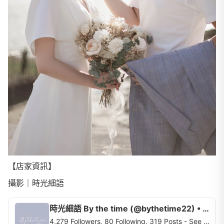
【店家資訊】
攝影｜時光細語
時光細語 By the time (@bythetime22) • Instagram profile
4,279 Followers, 80 Following, 319 Posts - See Instagram photos and videos from 時光細語 By the time (@bythetime22)