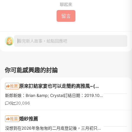
聊起來
留言
看完新人故事，給點回應吧
你可能感興趣的討論
原來訂結家宴也可以走簡約高雅風~(大倉久和大飯店-百禾廳)
推薦
新郎新娘：Brian &amp; Crystal訂結日期：2019.10.26婚宴會場：大倉久和大飯店-百禾廳(午宴)攝影大師：TOOSTUDIO彩妝神手：Angelica WED/ Chihfee Makeup各位新人們還在為儀式或宴客形式苦惱中，不知如何抉擇嗎? 在這與大家分享我們一手策劃的家宴流程，或許你們也可以從中得到不少的巧思呢：）和老公一開始就達成共識，兩人婚禮走簡約高雅路線。不過結婚
6
20,096
婚紗推薦
推薦
沒想到在2026年急匆匆的二月底登記後，三月初只看了五間就找到我的命定婚紗❤️❤️❤️從網站照片就被排版及攝影風格深深吸引❤️預約後進門市就遇到天使業務Ellie🥰整個超級親切且很熱情的跟我們介紹店內禮服及老師拍照風格...