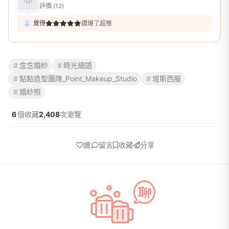
評價 (12)
覺得
讚爆了超推
念念婚紗
時光細語
點點造型團隊_Point_Makeup_Studio
塏斯西服
婚紗照
6
個收藏
2,408
次瀏覽
讚
留言
收藏
分享