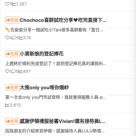
7
1,287
Chochoco喜餅試吃分享❤️吃完直接下訂❤️我的命定喜餅
推薦
✏️先偷偷分享一個試吃小Tips很多喜餅都有「當日下訂優惠」，如果本來就有好幾間想試，真的很建議全部排同一天，最期待的那間放最後！而且千萬不要剛吃飽就去～原本想說「不就吃幾塊餅乾嗎？」結果超飽😆因為還有不少...
4
5
574
小資新娘的登記捧花
推薦
上週終於順利完成登記了！說到登記捧花真的讓我糾結一陣子。一開始先生覺得去戶政事務所拍個照，找間花店買束鮮花就好。但我去問了幾間稍微有設計感的，報價都要兩三千塊。想到最近天氣這麼熱，鮮花拿在手上拍完大概...
1
5
497
大推only you唯你婚紗
推薦
第一次去only you門市試穿時，我就覺得服務人員-penny相當親切，聊天過程中也沒有什麼距離，所以當天我就決定要在這家拍婚紗照。在拍照前要注意的事項 都會用line跟我們一個個的確認，避免我們忘記會存在記事本裡面讓我們隨時找的到。 攝影當天化妝設計師-姿雅姿雅按照我事前給的照片裡的造型來幫我設計，妝容上都讓我很滿意，最讓我覺得貼心的就是，外拍過程中，姿雅會很注意
3,815
感謝伊頓禮服秘書Vivian!還有接待員Lulu
推薦
因為朋友的介紹來到伊頓，感謝接待人員LULU熱情活潑地介紹方案內容，由於婚期接近準備時間急迫，但LULU仍快速安排好後續流程，在官方App上能清楚知道自己每個階段預約的時間。再來就是挑婚紗，非常感謝禮服秘書Vivia...