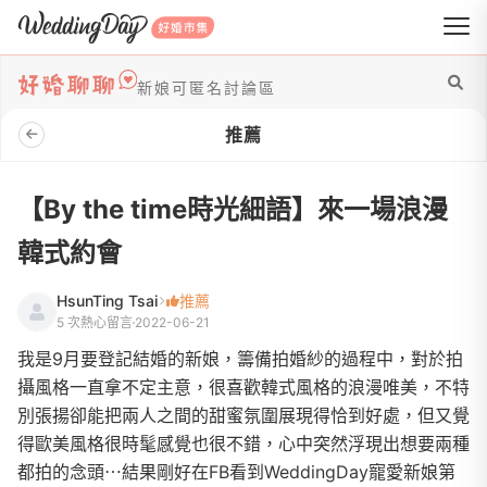
WeddingDay 好婚市集
新娘可匿名討論區
推薦
【By the time時光細語】來一場浪漫
韓式約會
HsunTing Tsai
推薦
5 次熱心留言
2022-06-21
我是9月要登記結婚的新娘，籌備拍婚紗的過程中，對於拍
攝風格一直拿不定主意，很喜歡韓式風格的浪漫唯美，不特
別張揚卻能把兩人之間的甜蜜氛圍展現得恰到好處，但又覺
得歐美風格很時髦感覺也很不錯，心中突然浮現出想要兩種
都拍的念頭⋯結果剛好在FB看到WeddingDay寵愛新娘第