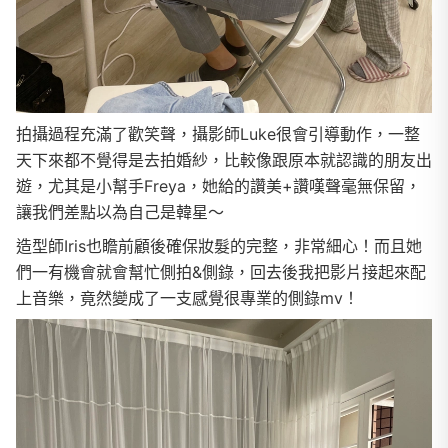
拍攝過程充滿了歡笑聲，攝影師Luke很會引導動作，一整
天下來都不覺得是去拍婚紗，比較像跟原本就認識的朋友出
遊，尤其是小幫手Freya，她給的讚美+讚嘆聲毫無保留，
讓我們差點以為自己是韓星～
造型師Iris也瞻前顧後確保妝髮的完整，非常細心！而且她
們一有機會就會幫忙側拍&側錄，回去後我把影片接起來配
上音樂，竟然變成了一支感覺很專業的側錄mv！