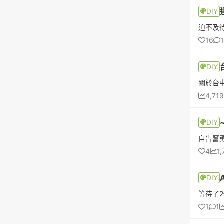
DIY
16
DIY
4,719
DIY
4
1,
DIY
1
1