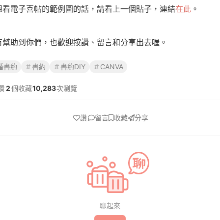
想看電子喜帖的範例圖的話，請看上一個貼子，連結
在此
。
有幫助到你們，也歡迎按讚、留言和分享出去喔。
婚書約
書約
書約DIY
CANVA
讚
2
個收藏
10,283
次瀏覽
讚
留言
收藏
分享
聊起來