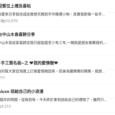
迎賓位上禮及喜帖
迫不及待要來分享我完成這異想天開到手作婚禮小物，其實我對做一些手作還蠻有興趣，所以就在決定結婚開始籌備的過程中就異想天開的決定要手作迎賓位上禮(忘了說我席開28桌喔，基本要做280片)，由此可知我有多異想天開了🤣於事開始開啟了手作模式，買了石膏粉回來自己混成石膏漿，買了乾燥花束回來剪成花材，自己印了名片大小的說明卡，其實做起來還蠻簡單的，石膏片很快就會塑形，唯一比較麻煩的就是黏貼花材需要有足夠的耐
13
10,970
台中山木島喜餅分享
關於台中山木島這家喜餅店我已經追蹤至少有三年,一開始是朋友推薦我的,我在三年前開始追蹤他們家的喜餅,礙於一直沒有到合適的時機可以結婚,這次終於到我了!!!雖然我婚期還有半年多可以準備,但是計畫會趕不上變化,所...
~手工簽名板~之 ❤我的愛情樹❤
自告奮勇的幫大家從淘寶上訂做愛情樹回來，但身為雞媽媽的媽媽，我想還是圖解一下如何DIY，免得大家DIY時一頭霧水。愛情樹的購買網址：http://tw.taobao.com/item/520356978718.htm?fromSite=main&amp;spm=a1z09.2.0.0.ntLWf5&amp;_u=o1q8ui4ee382木框的購買網址：http://tw.taobao.com/it
717
Aluxe 送給自己的小浪漫
等待了2個月的時間，從無到有，今天終於拿到送給自己的禮物了，雖然只是一個小小的禮物，但真的好感動。謝謝 @aluxe 跟 Ira 給我這麼好的購物體驗，也謝謝自己給自己一個小小的浪漫。 For my 25th age.
4,213