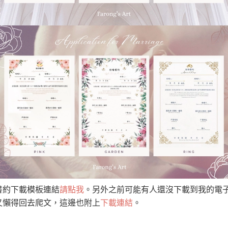
書約下載模板連結
請點我
。另外之前可能有人還沒下載到我的電
又懶得回去爬文，這邊也附上
下載連結
。