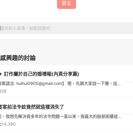
留言
看完新人故事，給點回應吧
感興趣的討論
★ 訂作屬於自己的婚禮報(內頁分享篇)
【客制接案請洽: huihui0905@gmail.com】 嗯，先跟大家說一下喔，這篇內頁分享篇是分享內頁大概的排版，以及可以放些什麼內容，圖跟字可能會稍微不清楚一點，因為內頁不是全部都是婚紗照，有一些朋友的照片，所以也不太好意思讓大家看得太清楚啦....XDDD請見諒。另外有需要知道要怎麼製作的新娘們，請在看完這篇後，移至另外一篇「★ 訂作屬於自己的婚禮報(製作分享篇)」。http://www
329
宴客前法令紋竟然就這樣消失了
在宴客前，我想先解決我多年的法令問題一直以來，我最大的臉部困擾就是法令紋自己保養品也沒少擦，但鏡子一照、自拍一看，那兩條從鼻翼延伸到嘴角的法令紋總是特別顯眼，怎麼遮、怎麼笑都在那尤其素顏的時候，看起來...
14,390