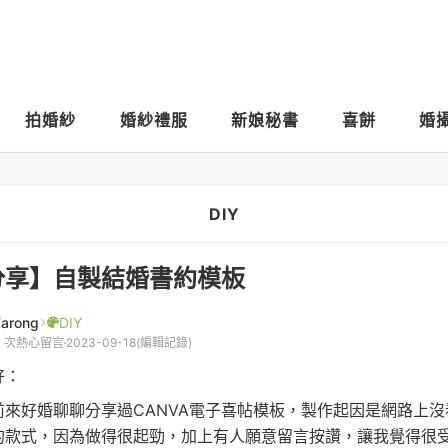
拍婚紗
婚紗禮服
新娘秘書
喜餅
婚
DIY
分享】自製結婚書約模板
Farong
DIY
4 次熱心留言
2023-09-18
(編輯記錄)
好：
前來好婚聊聊分享過CANVA電子喜帖模板，製作起因是網路上沒
的款式，因為做得很起勁，加上有人願意留言按讚，讓我覺得很