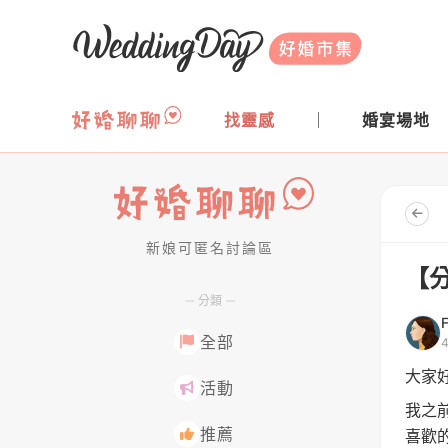
WeddingDay 好婚市集
找靈感
婚宴場地
新娘可匿名討論區
好婚聊聊
【
分類
全部
大家
活動
我之
推薦
喜歡