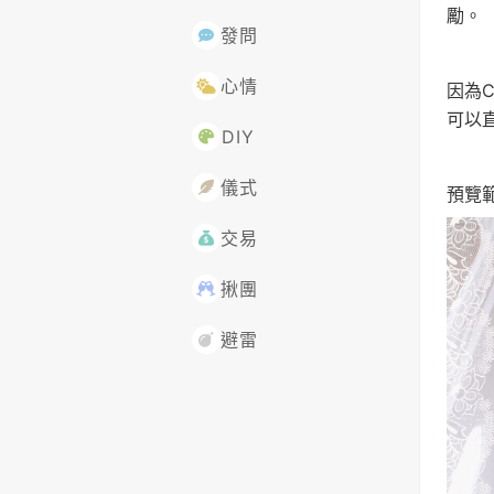
勵。
發問
心情
因為
可以
DIY
儀式
預覽
交易
揪團
避雷