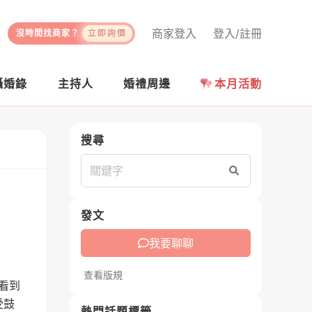
商家登入
登入/註冊
沒時間找商家？
立即詢價
攝婚錄
主持人
婚禮周邊
本月活動
搜尋
搜尋
發文
我要聊聊
查看版規
看到
受鼓
熱門話題標籤