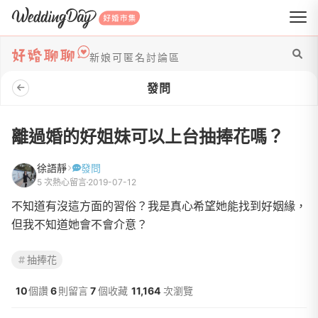
WeddingDay 好婚市集
新娘可匿名討論區
發問
離過婚的好姐妹可以上台抽捧花嗎？
徐語靜
發問
5 次熱心留言
2019-07-12
不知道有沒這方面的習俗？我是真心希望她能找到好姻緣，
但我不知道她會不會介意？
抽捧花
10
個讚
6
則留言
7
個收藏
11,164
次瀏覽