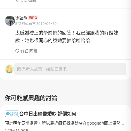
徐語靜
原PO
5 次熱心留言
2019-07-20
太感謝樓上的學姊們的回答！我已經跟我的好姐妹
說，她也很開心的說她要抽哈哈哈哈
11
回覆
看完新人故事，給點回應吧
你可能感興趣的討論
台中日出映像婚紗 評價如何
發問
預計明年要辦婚禮，所以最近瘋狂找婚紗店在google地圖上偶然發現一間離家不遠的婚紗攝影工作室 叫日出映像雖然評論不多，但幾乎都寫得很多很詳細，主要說日出映像的檔案會全給、諮詢舒服自在、不會強硬推銷、價格透...
2
11,995