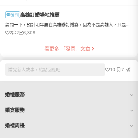
高雄訂婚場地推薦
發問
請問一下，預計明年要在高雄辦訂婚宴，因為不是高雄人，只是親戚多在南部，才想找高雄方便大家來目前有考慮國賓飯店、老新台菜，還有其他推薦的地點嗎?聽說場地提供的主持人也很重要，有其他訂婚注意事項，也歡迎回覆~先謝謝大家的幫忙囉&lt;3
2
2
6,308
看更多 「發問」文章
10
7
看完新人故事，給點回應吧
婚禮服務
婚宴服務
婚禮周邊