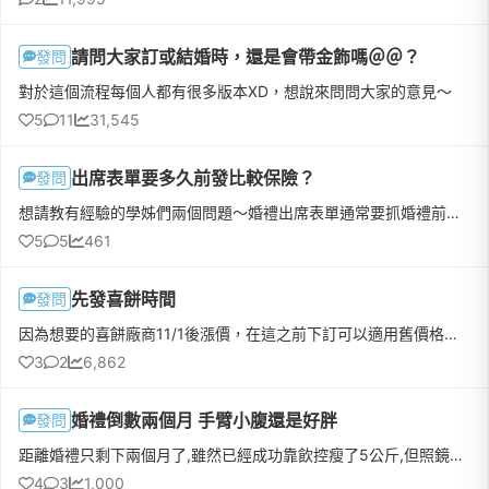
請問大家訂或結婚時，還是會帶金飾嗎＠＠？
發問
對於這個流程每個人都有很多版本XD，想說來問問大家的意見～
5
11
31,545
出席表單要多久前發比較保險？
發問
想請教有經驗的學姊們兩個問題～婚禮出席表單通常要抓婚禮前多久發給親友們？怕太早發大家行程還不確定、又怕太晚發來不及大家都沒空來，好兩難&gt;&lt;喜帖大概要在婚禮前多久時間發出去？因為想請網路上的設計師幫...
5
5
461
先發喜餅時間
發問
因為想要的喜餅廠商11/1後漲價，在這之前下訂可以適用舊價格，但出貨日最晚是2023/6/30，但宴客日會在10-12月，這時間會太早發嗎，也很猶豫要不要趕在今天下訂，不知道是不是廠商銷售手法，謝謝
3
2
6,862
婚禮倒數兩個月 手臂小腹還是好胖
發問
距離婚禮只剩下兩個月了,雖然已經成功靠飲控瘦了5公斤,但照鏡子還是覺得手臂還是好粗,小腹還是好明顯🥲上網查了一堆針對手臂肚子的瘦身操,但又怕是智商稅根本沒用,還是我應該要去做局部抽脂啊?最近韓國的onda好像滿有...
4
3
1,000