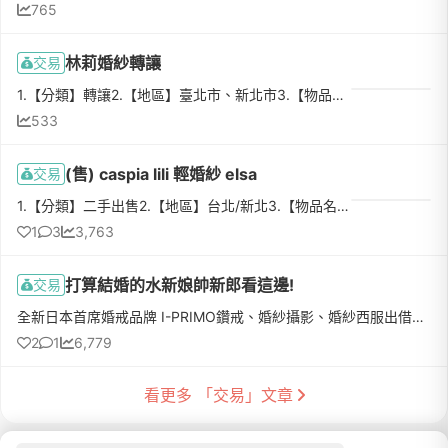
765
林莉婚紗轉讓
交易
1.【分類】轉讓2.【地區】臺北市、新北市3.【物品名稱】婚紗4.【數量】15.【物品狀態】全新（尚未使用）6.【介紹】「林莉婚紗」宴客禮服單租專案：B方案✨B方案內容：B區白紗*1 + A區晚禮服*2另外還有好禮三選一🎁(1)...
533
(售) caspia lili 輕婚紗 elsa
交易
1.【分類】二手出售2.【地區】台北/新北3.【物品名稱】caspia lili 輕婚紗 elsa s號4.【數量】15.【物品狀態】九成新6.【介紹】拍完婚紗了！出售超美輕婚紗👰🏻‍♀️內有實穿圖～～想找新娘傳承幸福(｡ì _ í｡)幾乎全新，...
1
3
3,763
打算結婚的水新娘帥新郎看這邊!
交易
全新日本首席婚戒品牌 I-PRIMO鑽戒、婚紗攝影、婚紗西服出借、新娘秘書、婚禮攝影全包參考以下網址喔! 有誠意可以小談價格I-PRIMO 鑽戒 六爪 戒指鑲小鑽 日本第一品牌 / 鑽石/ 婚戒 / 承諾 / 八心八箭/ 忠孝旗艦店購...
2
1
6,779
看更多 「交易」文章