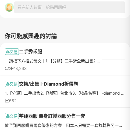
看完新人故事，給點回應吧
你可能感興趣的討論
二手秀禾服
交易
｜請按下方格式發文｜1.【分類】二手近全新出售2.【地區】高雄、屏東3.【物品名稱】秀禾服男女一套（附鞋）4.【數量】25.【物品狀態】九成新6.【介紹】二手秀禾服男女一套（附鞋子一起）當時購買一套台幣約2200僅拍...
2
8,263
交換/出售 I-Diamond折價卷
交易
1.【分類】二手出售2.【地區】台北市3.【物品名稱】I-diamond 2000元折價券4.【數量】15.【物品狀態】希望可以互換，如要也可1000元出售6.【介紹】I-diamond折價卷7.【價格】10008.【交易方式】皆可9.【聯絡方式】Li...
682
芊翔西服 量身訂製西服分售一套
交易
於芊翔西服購買兩套優惠的方案，因本人只需要一套故轉售另一套訂製西裝的名額🔹單套(外套+褲子)售價：20000 (原價25000)🔹內容說明：可親自到門市量身、挑選布料與版型無使用期限終身免費修改（體型變化可調整）🔹交易...