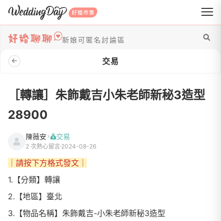
WeddingDay 好婚市集
新娘可匿名討論區
交易
［轉讓］朱飾戴吉小朱老師新秘3造型
28900
陳薇安
交易
2 次熱心留言
2024-08-26
｜請按下方格式發文｜
1.【分類】轉讓
2.【地區】臺北
3.【物品名稱】朱飾戴吉-小朱老師新秘3造型