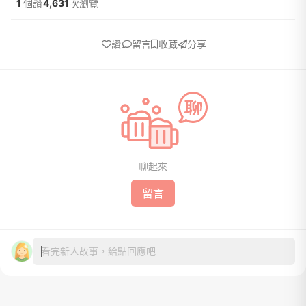
1
個讚
4,631
次瀏覽
讚
留言
收藏
分享
聊起來
留言
看完新人故事，給點回應吧