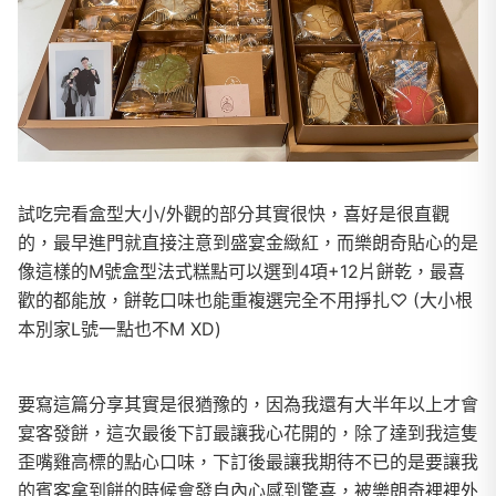
試吃完看盒型大小/外觀的部分其實很快，喜好是很直觀
的，最早進門就直接注意到盛宴金緻紅，而樂朗奇貼心的是
像這樣的M號盒型法式糕點可以選到4項+12片餅乾，最喜
歡的都能放，餅乾口味也能重複選完全不用掙扎♡ (大小根
本別家L號一點也不M XD)
要寫這篇分享其實是很猶豫的，因為我還有大半年以上才會
宴客發餅，這次最後下訂最讓我心花開的，除了達到我這隻
歪嘴雞高標的點心口味，下訂後最讓我期待不已的是要讓我
的賓客拿到餅的時候會發自內心感到驚喜，被樂朗奇裡裡外