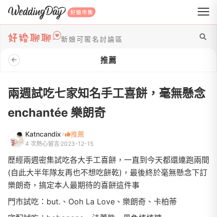
WeddingDay 好婚市集
新娘可匿名討論區
推薦
兩週試吃七家知名手工喜餅，毫無懸念
enchantée 樂朗奇
Katncandix
推薦
4 次熱心留言
2023-12-15
歷經兩週密集試吃各大手工喜餅，一直到今天都還連跑兩間
(自此大半年隊友再也不想吃餅乾)，最後終於毫無懸念下訂
樂朗奇，搞定本人最期待的喜餅這件事
門市試吃：but.、Ooh La Love、樂朗奇、卡柏蒂