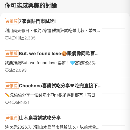
你可能感興趣的討論
7家喜餅門市試吃!
推薦
利用兩天假日，預約7家喜餅瘋狂試吃做比較，婚展上試吃跟到店試吃真的感覺差很多，門市比較可以認真比較，吃的品項也比較全面；另外，真心建議其他新人，一天大概最多吃3家就好，我們這次有一天吃了四家，吃到最後真...
4
10
2,335
But. we found love🍪跟偶像同款喜餅！✨🌈🫶🏽🎀
推薦
我要推薦But. we found love 喜餅！🩵當初跟家長在喜餅挑選上意見有諸多分歧，剛好看到華山有婚展，就決定帶媽媽一起去參加！（在此推薦所有跟家長意見有衝突的新人們，比起帶另一半去挑選，帶家長去真的可以挑到兩個...
2
2,093
Chochoco喜餅試吃分享❤️吃完直接下訂❤️我的命定喜餅
推薦
✏️先偷偷分享一個試吃小Tips很多喜餅都有「當日下訂優惠」，如果本來就有好幾間想試，真的很建議全部排同一天，最期待的那間放最後！而且千萬不要剛吃飽就去～原本想說「不就吃幾塊餅乾嗎？」結果超飽😆因為還有不少...
4
5
631
山木島喜餅試吃分享
推薦
這次是2026.7.17到山木島門市體驗試吃，以前就曾經收過他們家的喜餅，連什麼時候收到、誰送的、好不好吃都忘了，但還是記得這家餅很漂亮（那個花！顏控無誤）所以就排進了試吃名單！先給大家看一下口味：試吃體驗和...