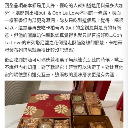
回全品項基本都是用艾許，懂吃的人就知道這用料是多大加
分)，還開創出和but. & Ooh La Love不同的一條路，表面
一樣酥香但內部更為濕潤，隊友是吃到這個馬上覺得，嗯很
可以，還需要再去吃卡柏蒂嗎 (but.的金鑽鳳梨是真的有新
意，但他的濃厚奶油餅乾認真覺得也就只是普通好吃...Ooh
La Love的布列塔尼鹽之花倒是走酥脆路線的翹楚，卡柏蒂
蛋黃布列塔尼就顯得比較沒記憶點)
後面吃到奶酒可可瑪德蓮和栗子烏龍達克瓦茲的時候，嘴上
不說但內心知道：對了就是它！確實可以決定了。對比其他
家的瑪德蓮和達克瓦茲，這兩款的風味層次更是有內涵。