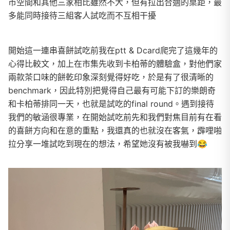
市空間和其他三家相比雖然不大，但有拉出合適的桌距，最
多能同時接待三組客人試吃而不互相干擾
開始這一連串喜餅試吃前我在ptt & Dcard爬完了這幾年的
心得比較文，加上在市集先收到卡柏蒂的體驗盒，對他們家
兩款茶口味的餅乾印象深刻覺得好吃，於是有了很清晰的
benchmark，因此特別把覺得自己最有可能下訂的樂朗奇
和卡柏蒂排同一天，也就是試吃的final round。遇到接待
我們的敏涵很專業，在開始試吃前先和我們對焦目前有在看
的喜餅方向和在意的重點，我還真的也就沒在客氣，霹哩啪
拉分享一堆試吃到現在的想法，希望她沒有被我嚇到😂