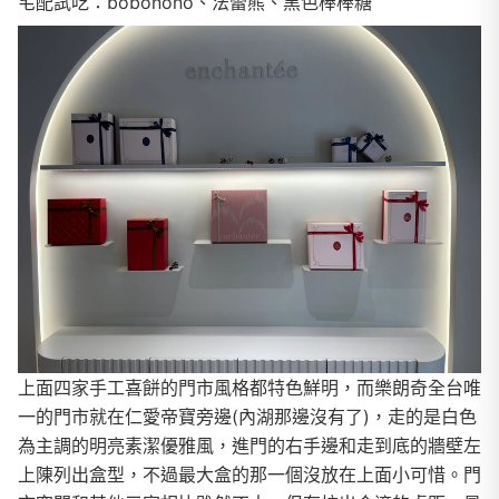
宅配試吃：bobonono、法蕾熊、黑色棒棒糖
上面四家手工喜餅的門市風格都特色鮮明，而樂朗奇全台唯
一的門市就在仁愛帝寶旁邊(內湖那邊沒有了)，走的是白色
為主調的明亮素潔優雅風，進門的右手邊和走到底的牆壁左
上陳列出盒型，不過最大盒的那一個沒放在上面小可惜。門