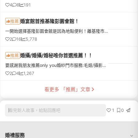
4
8
191
婚宴館首推基隆彭園會館！
推薦
一開始選擇基隆彭園會館是因為地點便利！離基隆市區很近！選擇後也不後悔，裝潢整體真的很氣派、高貴，菜色親友們一直稱讚很好吃！重點是上菜都是熱的，這點也很值得鼓勵！加上基隆靠海，親友來吃喜宴也可以順便欣賞...
2
16
5,778
婚攝/婚攝/婚秘唯你首選推薦！！
推薦
要感謝我朋友推薦only you婚紗門市服務:毛姐/攝影師:Toro/造型師:莊寧一開始決定婚期後就像無頭蒼蠅一樣到處詢問價錢、檔期、挑婚紗，後來朋友推薦唯你婚紗，決定到門市去諮詢，接待人員是毛姐，人非常親切，知道大...
2
4
1,267
看更多 「推薦」文章
1
0
看完新人故事，給點回應吧
婚禮服務