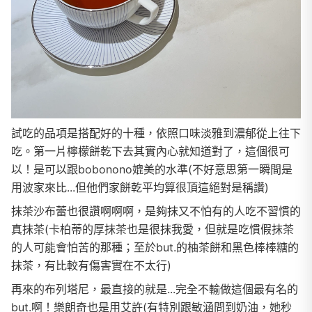
試吃的品項是搭配好的十種，依照口味淡雅到濃郁從上往下
吃。第一片檸檬餅乾下去其實內心就知道對了，這個很可
以！是可以跟bobonono媲美的水準(不好意思第一瞬間是
用波家來比...但他們家餅乾平均算很頂這絕對是稱讚)
抹茶沙布蕾也很讚啊啊啊，是夠抹又不怕有的人吃不習慣的
真抹茶(卡柏蒂的厚抹茶也是很抹我愛，但就是吃慣假抹茶
的人可能會怕苦的那種；至於but.的柚茶餅和黑色棒棒糖的
抹茶，有比較有傷害實在不太行)
再來的布列塔尼，最直接的就是...完全不輸做這個最有名的
but.啊！樂朗奇也是用艾許(有特別跟敏涵問到奶油，她秒