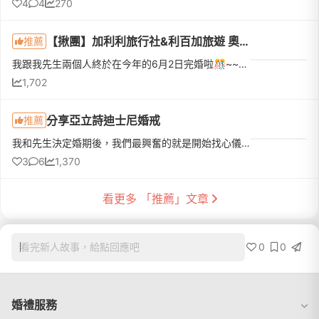
4
4
270
【揪團】加利利旅行社&利百加旅遊 奧地利捷克·蜜月13日(冬季)
推薦
我跟我先生兩個人終於在今年的6月2日完婚啦🎊~~以前都看人家出國蜜月，這次終於輪到我了🎉🍾️，很早之前比起亞洲更多聽到先生起歐洲國家的旅遊，讓我更加嚮往🥰所以就決定到歐洲度蜜月~~~這次的旅遊行程是先生選的~聽他...
1,702
分享亞立詩迪士尼婚戒
推薦
我和先生決定婚期後，我們最興奮的就是開始找心儀的婚戒，追求ＣＰ值又希望是信任的婚戒品牌，我們看了Ｋ.UNO，I-PIRMO，銀座白石，ALUXE亞立詩。從一開始的前面幾家的選擇障礙到最後，我們最喜歡板橋的亞立詩的婚戒...
3
6
1,370
看更多 「推薦」文章
0
0
看完新人故事，給點回應吧
婚禮服務