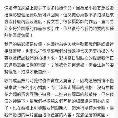
備婚時在網路上搜尋了很多婚攝作品，因為是小婚宴想找婚
禮攝影留個紀錄以後可以回憶，但又擔心桌數不多拍攝起來
會沒什麼內容及溫度，爬文看了很多攝影師的作品，直到看
到安哥拉團隊的作品被吸引住，作品很符合我們想要的那種
熱絡溫暖氛圍！
我們的攝影師是俊偉，在婚禮前幾天就主動跟我們確認婚禮
相關流程，也事先打電話跟我們討論婚禮當天需要拍攝的內
容以及確認我們的拍攝需求，彩排當日很貼心的提醒我們正
式進場需要拍攝的細節、引導我們如何進場、需要注意的姿
勢儀態，拍攝才最自然。
收到成品照片時覺得俊偉實在太厲害了，因為這場婚禮不僅
是桌數不多的小小婚宴，而且流程走簡單的風格，沒有抽捧
花之類的賓客互動小遊戲，二進只有簡單的敲敲杯，但在俊
偉的神機下，幫我們補捉親友們互動的細節還有開心的樣
子，也在婚禮上引導親友們跟新人一起進行舉杯大合照，讓
我們婚禮的照片畫面增添豐富的內容，充滿溫馨的氛圍。