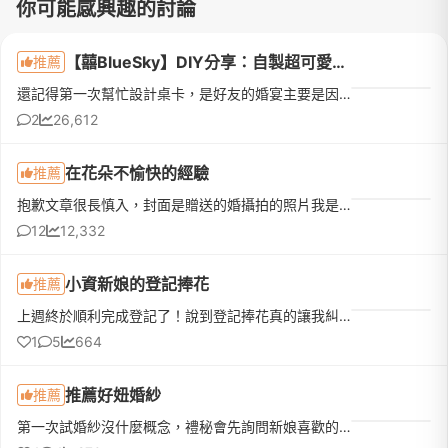
你可能感興趣的討論
【囍BlueSky】DIY分享：自製超可愛又創意的桌卡 (三角立式 & 橫式桌卡)_有製作步驟和檔案下載哦
推薦
還記得第一次幫忙設計桌卡，是好友的婚宴主要是因為新娘養了一隻很可愛的吉娃娃於是我就特別把這可愛的吉娃娃圖像給放進桌卡讓整場婚宴六十多桌的桌卡多了許多豐富性 (笑)當時簡易的設計了一款橫式的三角桌卡，也獲...
2
26,612
在花朵不愉快的經驗
推薦
抱歉文章很長慎入，封面是贈送的婚攝拍的照片我是108/6/29畢業的新娘107/4/29與花朵簽約 共付了49800元(婚紗攝影+結婚當日禮服+贈送當天婚禮攝影)過了兩個月才有空把這篇分享打上來婚紗給艾莉拍得很好我很滿意(完全是因為其他因素才來發這篇文)，在花朵的體驗實在有許多覺得無言的事，所以還是要分享給大家參考去年一開始是在FACEBOOK看到花朵影像製作的廣告看到艾莉的風格完完全全是我的菜但
12
12,332
小資新娘的登記捧花
推薦
上週終於順利完成登記了！說到登記捧花真的讓我糾結一陣子。一開始先生覺得去戶政事務所拍個照，找間花店買束鮮花就好。但我去問了幾間稍微有設計感的，報價都要兩三千塊。想到最近天氣這麼熱，鮮花拿在手上拍完大概...
1
5
664
推薦好妞婚紗
推薦
第一次試婚紗沒什麼概念，禮秘會先詢問新娘喜歡的款式，再依照新娘喜好提供選擇試穿。結果每一件都太漂亮我選不出來，好妞也讓我全部都試穿🥹穿上婚紗的時候真的覺得自己好漂亮，婚紗質感非常好，禮秘親切、溫柔又會...