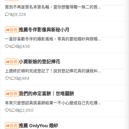
簽到不再是簽名本簽名軸，當你想獲得獨一無二的簽到回憶，真的可以考慮『有聲婚禮賓客留言簿』!!!2025/3/9 這一天，我拿到格萊天漾的學位畢業了，漫長的新娘科終於修完學分。在朋友之中算較晚結婚的我，參與過N場婚...
1
9,224
推薦冬伴影像與新秘小月
推薦
一直好喜歡冬伴的攝影風格，等真的要拍婚紗與辦婚禮的時候二話不說直接下定冬伴！大寶老師跟攝助都非常專業，拍攝過程氣氛也非常好，新娘秘書小月也是超級推薦！！！除了幫我化的像idol一樣漂亮，在拍攝時也是一直幫...
4
8
436
小資新娘的登記捧花
推薦
上週終於順利完成登記了！說到登記捧花真的讓我糾結一陣子。一開始先生覺得去戶政事務所拍個照，找間花店買束鮮花就好。但我去問了幾間稍微有設計感的，報價都要兩三千塊。想到最近天氣這麼熱，鮮花拿在手上拍完大概...
1
5
484
我們的命定喜餅｜世唯囍餅
推薦
本來只是想認真挑喜餅結果一不小心變成自己先吃爆🤣我們原本就鎖定要找「中西合併」的喜餅，希望長輩跟朋友都能滿意，所以最後選擇了中式大餅＋手工鐵盒餅乾的搭配給朋友們，另外也準備了中式對餅禮盒送長輩親戚，整...
5
8
2,050
推薦 OnlyYou 婚紗
推薦