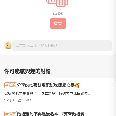
聊起來
留言
看完新人故事，給點回應吧
你可能感興趣的討論
分享but.喜餅宅配試吃開箱心得🥰！
推薦
最近開始要挑喜餅了，原本想說每個週末或休假跟未婚夫排幾家門市試吃結果時間永遠對不上，加上長輩也說想參與意見最後乾脆改成宅配試吃比較快，也可以在家慢慢吃一起開箱再一次收集全家人的意見！我得說所有I人新娘...
5
11
3,584
婚禮簽到不再是簽名本,『有聲婚禮賓客留言簿』初體驗!
推薦