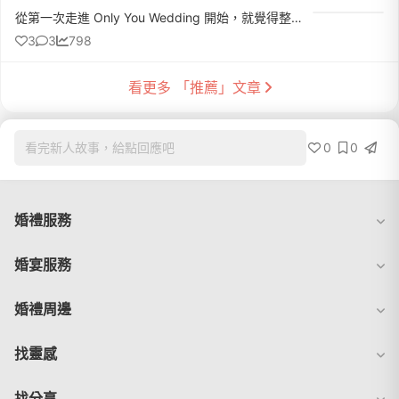
從第一次走進 Only You Wedding 開始，就覺得整個團隊很親切。門市的毛姐和悅悅在諮詢時完全沒有給人任何推銷壓力，而是很有耐心地了解我們的需求、介紹方案，也會分享很多經驗。印象最深的是，當天聊完之後，她們還...
3
3
798
看更多 「推薦」文章
0
0
看完新人故事，給點回應吧
婚禮服務
婚宴服務
婚禮周邊
找靈感
找分享