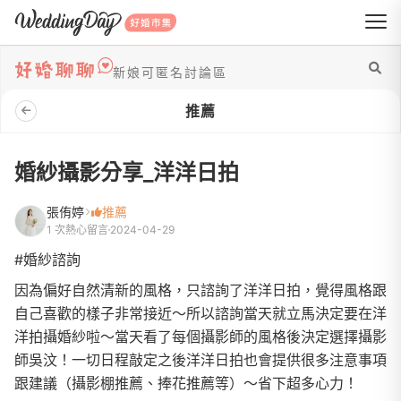
WeddingDay 好婚市集
新娘可匿名討論區
推薦
婚紗攝影分享_洋洋日拍
張侑婷
推薦
1 次熱心留言
2024-04-29
#婚紗諮詢
因為偏好自然清新的風格，只諮詢了洋洋日拍，覺得風格跟
自己喜歡的樣子非常接近～所以諮詢當天就立馬決定要在洋
洋拍攝婚紗啦～當天看了每個攝影師的風格後決定選擇攝影
師吳汶！一切日程敲定之後洋洋日拍也會提供很多注意事項
跟建議（攝影棚推薦、捧花推薦等）～省下超多心力！