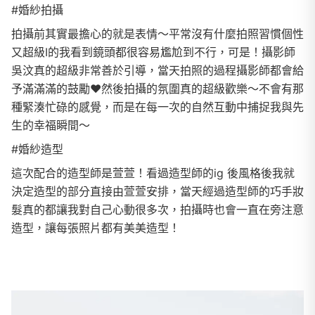
#婚紗拍攝
拍攝前其實最擔心的就是表情～平常沒有什麼拍照習慣個性
又超級I的我看到鏡頭都很容易尷尬到不行，可是！攝影師
吳汶真的超級非常善於引導，當天拍照的過程攝影師都會給
予滿滿滿的鼓勵❤️然後拍攝的氛圍真的超級歡樂～不會有那
種緊湊忙碌的感覺，而是在每一次的自然互動中捕捉我與先
生的幸福瞬間～
#婚紗造型
這次配合的造型師是萱萱！看過造型師的ig 後風格後我就
決定造型的部分直接由萱萱安排，當天經過造型師的巧手妝
髮真的都讓我對自己心動很多次，拍攝時也會一直在旁注意
造型，讓每張照片都有美美造型！