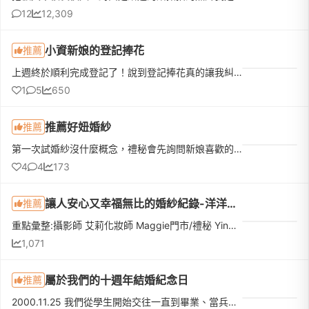
12
12,309
小資新娘的登記捧花
推薦
上週終於順利完成登記了！說到登記捧花真的讓我糾結一陣子。一開始先生覺得去戶政事務所拍個照，找間花店買束鮮花就好。但我去問了幾間稍微有設計感的，報價都要兩三千塊。想到最近天氣這麼熱，鮮花拿在手上拍完大概...
1
5
650
推薦好妞婚紗
推薦
第一次試婚紗沒什麼概念，禮秘會先詢問新娘喜歡的款式，再依照新娘喜好提供選擇試穿。結果每一件都太漂亮我選不出來，好妞也讓我全部都試穿🥹穿上婚紗的時候真的覺得自己好漂亮，婚紗質感非常好，禮秘親切、溫柔又會...
4
4
173
讓人安心又幸福無比的婚紗紀錄-洋洋日拍 Ocean & Sun(文長慎入><)
推薦
重點彙整:攝影師 艾莉化妝師 Maggie門市/禮秘 Ying 瑛絜婚紗訪談&amp;側錄 阿瓜拍攝地點: 輔仁大學/陽明山冷水坑/淡水沙崙海邊捧花:插花週記三年前參加朋友婚禮的時候，因為很喜歡他們婚紗拍出來的氛圍，就特地問了...
1,071
屬於我們的十週年結婚紀念日
推薦
2000.11.25 我們從學生開始交往一直到畢業、當兵、上班，我們一直手牽著手，形影不離的陪伴著彼此......2009.05.16 我們結婚了，我們給了彼此最深的承諾要一起執手到老，不離不棄......2010.04.21 我們的第一個孩子誕生了，我們開始過著奶爸奶媽的生活......2013.06.22 我們的第二個孩子也誕生了，屬於我們的小家庭，很溫暖、很多愛、