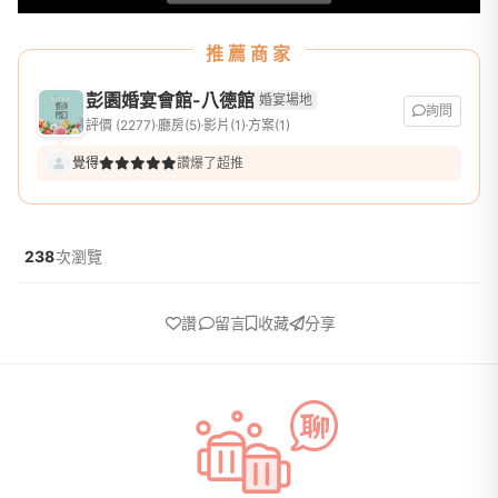
推薦商家
彭園婚宴會館-八德館
婚宴場地
詢問
評價 (2277)
廳房(5)
影片(1)
方案(1)
覺得
讚爆了超推
238
次瀏覽
讚
留言
收藏
分享