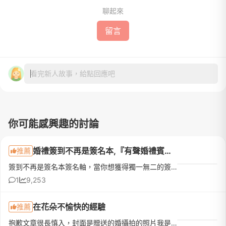
聊起來
留言
看完新人故事，給點回應吧
你可能感興趣的討論
婚禮簽到不再是簽名本,『有聲婚禮賓客留言簿』初體驗!
推薦
簽到不再是簽名本簽名軸，當你想獲得獨一無二的簽到回憶，真的可以考慮『有聲婚禮賓客留言簿』!!!2025/3/9 這一天，我拿到格萊天漾的學位畢業了，漫長的新娘科終於修完學分。在朋友之中算較晚結婚的我，參與過N場婚...
1
9,253
在花朵不愉快的經驗
推薦
抱歉文章很長慎入，封面是贈送的婚攝拍的照片我是108/6/29畢業的新娘107/4/29與花朵簽約 共付了49800元(婚紗攝影+結婚當日禮服+贈送當天婚禮攝影)過了兩個月才有空把這篇分享打上來婚紗給艾莉拍得很好我很滿意(完全是因為其他因素才來發這篇文)，在花朵的體驗實在有許多覺得無言的事，所以還是要分享給大家參考去年一開始是在FACEBOOK看到花朵影像製作的廣告看到艾莉的風格完完全全是我的菜但