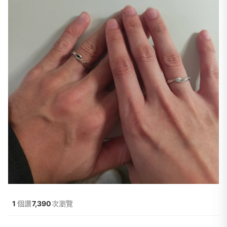
1
個讚
7,390
次瀏覽