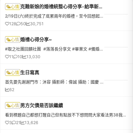
克難新娘的婚禮統整心得分享-給準新娘們的叮囑，終於畢業啦！
心情
2/19日(六)終於完成了底累兩年的婚禮，至今回想起來還覺得有點不真實前言先來分享一些辛酸血淚只想看統計的可以跳過這部分 XDDD回頭看看自己經歷的種種覺得自己大概是全台灣最克難的新娘沒有之一原定2020年5月30日，...
128
50
30,751
婚禮心得分享~
心情
#取之社團回饋社團 ​ #落落長分享文 #畢業文 #備婚一年畢業啦 2023/8/5 婚禮辦完後的時間過的超級快!!! 轉眼就兩週過去了!趁記憶猶新來分享一下心得 (❛◡❛✿) ​💒 文定迎娶儀式+午宴#宴客飯店 #新板希爾頓酒店 (29桌)負...
11
10
13,030
生日寫真
心情
首先要先謝謝門市：沐容 攝影師：偉誠 攝助：國慶 造型師：CORA 為我的21歲生日寫真幫忙 ，剛進去門市沐容先熱情的介紹 並試穿禮服 甚至在我選不出來要哪件禮服時提供意見 到了拍照當天是有點小緊張的 但還好CORA邊...
62
男方欠債是否該繼續
心情
看到標題自己都想打醒自己但有點放不下想問問大家看法男38我36，交往10年剛開始在一起時，他的家庭背景不是很好（家裡租屋，餐廳服務生2萬多）但因為我家也租屋 薪水也跟男友差不多覺得自己也還年輕，以後可以存錢，總不會一輩子都這樣吧在一起的過程中，他不菸不酒，也很專情，只要休假就來我公司接我下班，雖然是騎機車，但是也算有心，工作很認真做到主管職約4k，只是後來擔心自己沒有競爭力，也想去外面餐廳試試，所
3
21
13,626