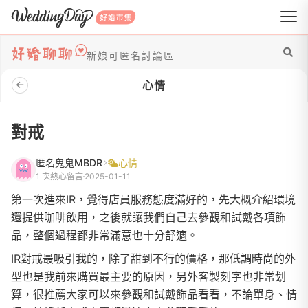
WeddingDay 好婚市集
新娘可匿名討論區
心情
對戒
匿名鬼鬼MBDR
心情
1 次熱心留言
2025-01-11
第一次進來IR，覺得店員服務態度滿好的，先大概介紹環境
還提供咖啡飲用，之後就讓我們自己去參觀和試戴各項飾
品，整個過程都非常滿意也十分舒適。
IR對戒最吸引我的，除了甜到不行的價格，那低調時尚的外
型也是我前來購買最主要的原因，另外客製刻字也非常划
算，很推薦大家可以來參觀和試戴飾品看看，不論單身、情