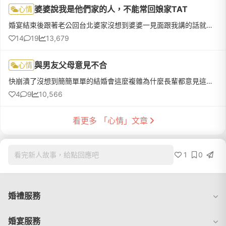
婆婆說我是他們家的人，不能常回娘家TAT
心情
婚宴結束後跟著老公回台北婆家沒想到婆婆一見面跟我講的話就是「妳以後就是我們家的人了，以後不能常常回娘家囉」她雖然是笑著像玩笑般的講，但我卻聽的很難過而且現在因為工作的關係，我婚後也會暫時繼續住台南的娘家我不知道她特地講這些話是什麼意思娘家爸媽也很奇怪這幾天常常會提到我已經嫁人是別人家的媳婦要我週末都盡可能回台北也會問之後有沒有到台北找工作的打算好像我嫁人，這個家就沒有我的容身之處一樣我知道婚後住婆
14
19
13,679
與男友父母意見不合
心情
快崩潰了沒想到簡簡單單的結婚會這麼複雜為什麼長輩都意見這麼多😥我爸媽是非常開放也完全尊重我們兩個的很好的長輩💖然後我跟我爸媽還有我男友都不想要傳統婚禮~~都喜歡那種簡單親戚間小婚禮就好去年10月跟男友突然想要海外婚禮我爸媽完全同意,結果男友爸媽馬上激烈反彈!!!覺得為什麼結婚不是"男方家長"決定,為什麼是我們兩個及女方的意見的感覺還嗆我男友說你是要給人入贅是不是(到底跟這有甚麼關係....😰) 結
4
9
10,566
看更多 「心情」文章
1
0
看完新人故事，給點回應吧
婚禮服務
婚宴服務