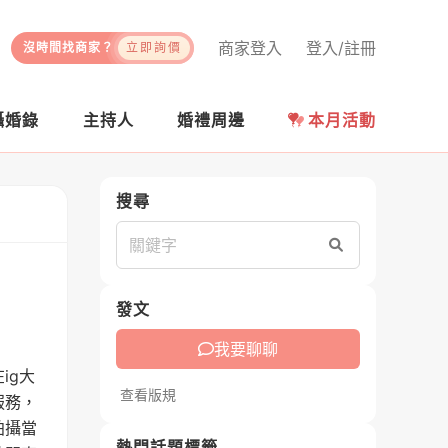
商家登入
登入/註冊
沒時間找商家？
立即詢價
攝婚錄
主持人
婚禮周邊
本月活動
搜尋
搜尋
發文
我要聊聊
ig大
查看版規
服務，
拍攝當
熱門話題標籤