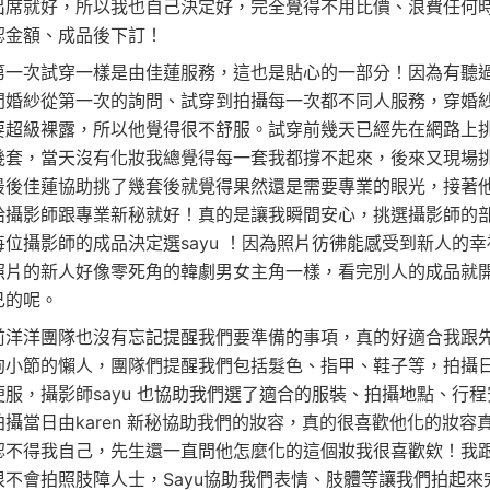
出席就好，所以我也自己決定好，完全覺得不用比價、浪費任何
認金額、成品後下訂！
第一次試穿一樣是由佳蓮服務，這也是貼心的一部分！因為有聽
間婚紗從第一次的詢問、試穿到拍攝每一次都不同人服務，穿婚
要超級裸露，所以他覺得很不舒服。試穿前幾天已經先在網路上
幾套，當天沒有化妝我總覺得每一套我都撐不起來，後來又現場
最後佳蓮協助挑了幾套後就覺得果然還是需要專業的眼光，接著
給攝影師跟專業新秘就好！真的是讓我瞬間安心，挑選攝影師的
每位攝影師的成品決定選sayu ！因為照片彷彿能感受到新人的幸
照片的新人好像零死角的韓劇男女主角一樣，看完別人的成品就
己的呢。
前洋洋團隊也沒有忘記提醒我們要準備的事項，真的好適合我跟
拘小節的懶人，團隊們提醒我們包括髮色、指甲、鞋子等，拍攝
便服，攝影師sayu 也協助我們選了適合的服裝、拍攝地點、行程
拍攝當日由karen 新秘協助我們的妝容，真的很喜歡他化的妝容
認不得我自己，先生還一直問他怎麼化的這個妝我很喜歡欸！我
很不會拍照肢障人士，Sayu協助我們表情、肢體等讓我們拍起來