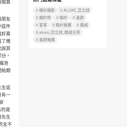
時間直
婚紗攝影
ALUXE_亞立詩
婚紗照
婚紗
喜餅
過朋友
宴客
婚紗推薦
婚戒
紗這件
aluxe_亞立詩_婚戒分享
挑好喜
喜餅推薦
挑了幾
他說其
部分，
福泡
開始期
先生這
日有一
安
真的是
跟先生
完全不