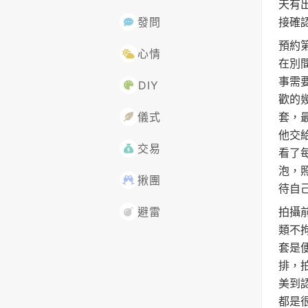
天有
接確
發問
預約
心情
在別
事需
DIY
歡的
套，
儀式
他交
交易
看了
泡，
揪團
待自
拍攝
避雷
類不
套是
排，
美到
都是