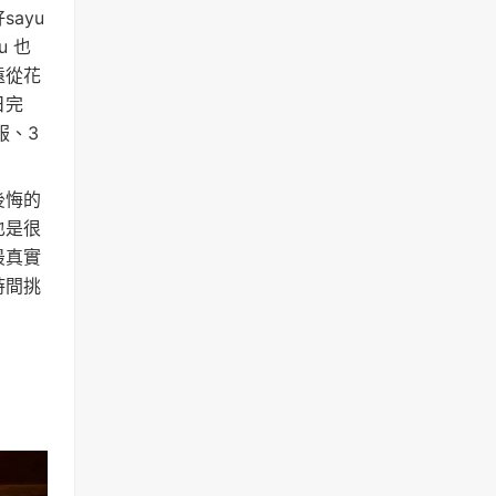
ayu
u 也
遠從花
日完
服、3
後悔的
也是很
最真實
時間挑