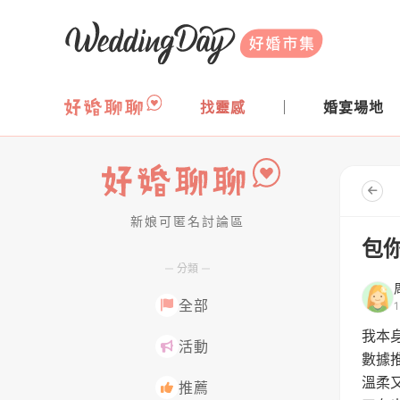
WeddingDay 好婚市集
找靈感
婚宴場地
新娘可匿名討論區
好婚聊聊
包
分類
全部
我本
活動
數據
溫柔
推薦