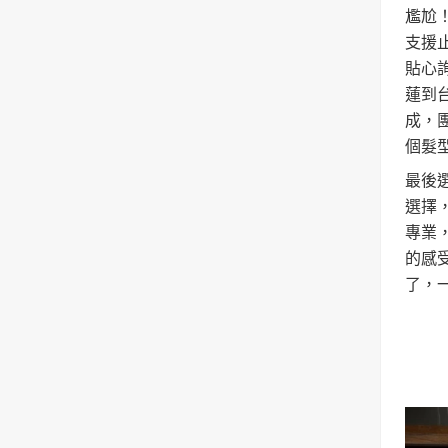
尷尬
支援止
貼心
蓮到
成，
個髮
最後
選擇
專業
的感
了，