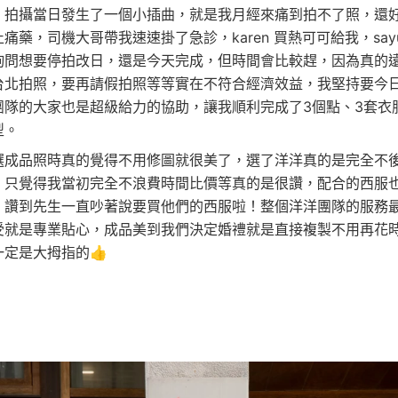
！拍攝當日發生了一個小插曲，就是我月經來痛到拍不了照，還好s
痛藥，司機大哥帶我速速掛了急診，karen 買熱可可給我，say
詢問想要停拍改日，還是今天完成，但時間會比較趕，因為真的
台北拍照，要再請假拍照等等實在不符合經濟效益，我堅持要今
團隊的大家也是超級給力的協助，讓我順利完成了3個點、3套衣
型。
選成品照時真的覺得不用修圖就很美了，選了洋洋真的是完全不
，只覺得我當初完全不浪費時間比價等真的是很讚，配合的西服
，讚到先生一直吵著說要買他們的西服啦！整個洋洋團隊的服務
受就是專業貼心，成品美到我們決定婚禮就是直接複製不用再花
一定是大拇指的👍