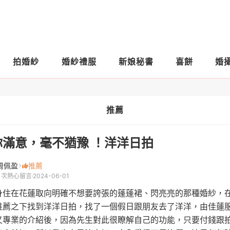
拍婚紗
婚紗禮服
新娘秘書
喜餅
婚
推薦
你滿意，毫不猶豫 ！洋洋日拍
周佩盈
推薦
1 次熱心留言
2024-06-01
身住在花蓮取向明確不想要誇張的蓬蓬裙、閃亮亮的那種婚紗，在
推薦之下找到洋洋日拍，找了一個假日跟朋友去了洋洋，由佳蓮
又專業的介紹後，因為先生對此很瞭解自己的功能，只要付錢跟