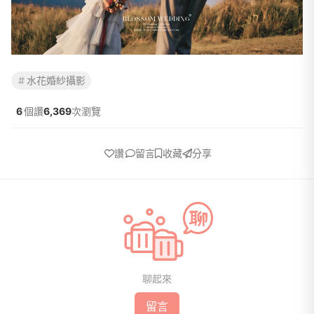
水花婚紗攝影
6
個讚
6,369
次瀏覽
讚
留言
收藏
分享
聊起來
留言