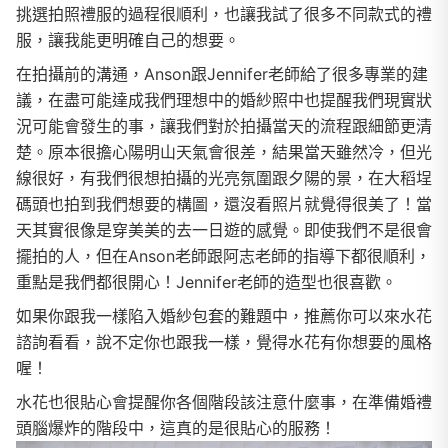
挑選拍照禮服的過程很順利，也讓我試了很多不同款式的禮
服，讓我能更明確自己的想要。
在拍攝前的溝通，Anson跟Jennifer老師給了很多專業的建
議，在盡可能達成我們理想中的婚紗照中也提醒我們現實狀
況可能會發生的事，讓我們對於拍攝當天的流程跟細節更清
楚。原本很擔心陽明山天氣會很差，結果當天雖然冷，但光
線很好，有我們很想拍攝的光亮氛圍跟夕陽的景，在大稻埕
碼頭也拍到我們想要的構圖，還沒看照片就覺得很美了！當
天其實很像是穿美美的去一日遊的感覺。即使我們不是很會
擺拍的人，但在Anson老師跟阿志老師的指導下都很順利，
重點是我們都很開心！Jennifer老師的造型也很喜歡。
如果你跟我一樣陷入婚紗包套的難題中，推薦你可以來水花
諮詢看看，說不定你也跟我一樣，覺得水花有你想要的風格
喔！
水花也很貼心會提醒你各個階段該注意什麼事，在準備婚禮
頭腦爆炸的階段中，這真的是很貼心的服務！