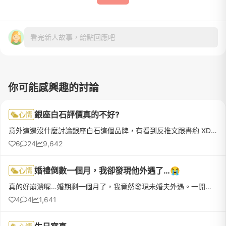
看完新人故事，給點回應吧
你可能感興趣的討論
銀座白石評價真的不好?
心情
意外這邊沒什麼討論銀座白石這個品牌，有看到反推文跟書約 XD會知道這個品牌是N年前跟朋友逛街想去看看項鍊，因為沒預約櫃姐也都在忙我們就自已先逛，等了一下後來櫃姐蠻認真了解我們的需求(其實我們只是想隨便看看)...
6
24
9,642
婚禮倒數一個月，我卻發現他外遇了…😭
心情
真的好崩潰喔…婚期剩一個月了，我竟然發現未婚夫外遇。一開始收到匿名信說他跟別的女生很曖昧，還附了對話截圖，我還以為是惡作劇！誰知道後來無意間看到他在偷傳訊息，趁他洗澡的時候偷偷翻了一下手機，結果…那些對...
4
4
1,641