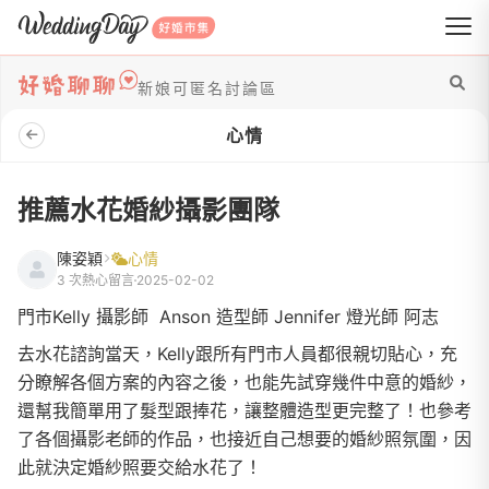
WeddingDay 好婚市集
新娘可匿名討論區
心情
推薦水花婚紗攝影團隊
陳姿穎
心情
3 次熱心留言
2025-02-02
門市Kelly 攝影師 Anson 造型師 Jennifer 燈光師 阿志
去水花諮詢當天，Kelly跟所有門市人員都很親切貼心，充
分瞭解各個方案的內容之後，也能先試穿幾件中意的婚紗，
還幫我簡單用了髮型跟捧花，讓整體造型更完整了！也參考
了各個攝影老師的作品，也接近自己想要的婚紗照氛圍，因
此就決定婚紗照要交給水花了！