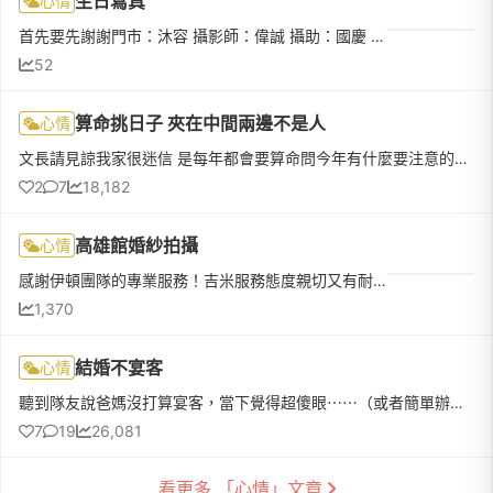
生日寫真
心情
首先要先謝謝門市：沐容 攝影師：偉誠 攝助：國慶 造型師：CORA 為我的21歲生日寫真幫忙 ，剛進去門市沐容先熱情的介紹 並試穿禮服 甚至在我選不出來要哪件禮服時提供意見 到了拍照當天是有點小緊張的 但還好CORA邊...
52
算命挑日子 夾在中間兩邊不是人
心情
文長請見諒我家很迷信 是每年都會要算命問今年有什麼要注意的那種我非常討厭算命從小就覺得被算命師針對是那種說命格不好 每年都有會流年不利的事情的那種這次要結婚 媽媽一知道消息就要我給男友的生辰八字去算日子男友也是不信這種的 他家裡也沒為了我們要結婚而開始有動作（他家是放任主義）因此我們就決定把算日子的事情交代給我媽媽誰知道給了八字才是噩夢的開始媽媽回來的答案竟然是算命師說要男方去算日子不是女方所以不
2
7
18,182
高雄館婚紗拍攝
心情
感謝伊頓團隊的專業服務！吉米服務態度親切又有耐心，從一開始就詳細介紹方案內容，針對我們的需求給予適合的建議，過程中完全不會有壓力，任何問題都能即時協助解答，讓我們在準備婚紗的過程中感到非常安心。攝影師...
1,370
結婚不宴客
心情
聽到隊友說爸媽沒打算宴客，當下覺得超傻眼⋯⋯（或者簡單辦幾桌）覺得自己好像是見不得人的媳婦一樣！！！還沒結婚就滿腹委屈請問學姊們有遇過這種狀況，會如何應對呢？
7
19
26,081
看更多 「心情」文章