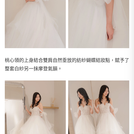
桃心領的上身結合雙肩自然垂放的紡紗蝴蝶結妝點，賦予了
整套白紗另一抹摩登氣韻。