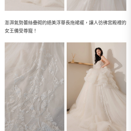
澎湃氣勢蕾絲疊砌的絕美浮華長拖裙襬，讓人彷彿宮殿裡的
女王備受尊寵！