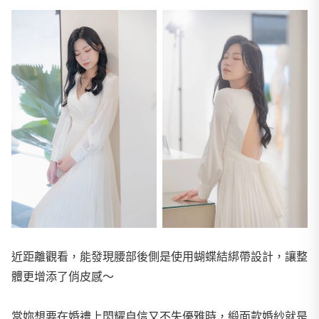
近距離觀看，能發現腰部後側是使用蝴蝶結綁帶設計，讓整
體更增添了俏皮感～
當妳想要在婚禮上閃耀自信又不失優雅時，緞面款婚紗就是