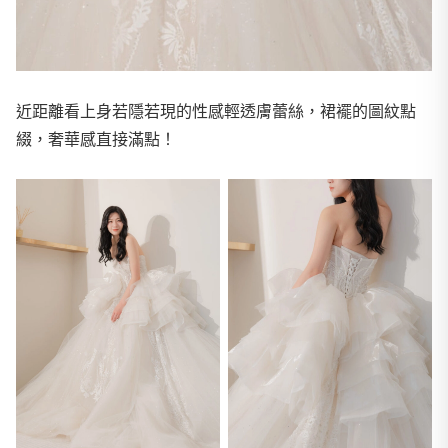
近距離看上身若隱若現的性感輕透膚蕾絲，裙襬的圖紋點
綴，奢華感直接滿點！