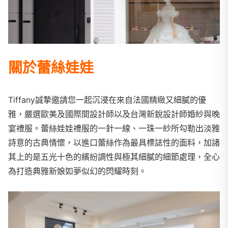
關於蕾絲娃娃
Tiffany誠摯邀請您一起沉浸在來自法國精緻又細膩的優
雅，嚴選歐美及國際間設計師以及台灣新銳設計師婚紗與晚
宴禮服。蕾絲娃娃禮服的一針一線、一珠一紗所勾勒出淡雅
詩意的古典情懷，以進口蕾絲作為最具標誌性的面料，加諸
其上的是五光十色的繽紛調性與極其細膩的細節處理，全心
為打造典雅新娘如夢似幻的閃耀時刻。