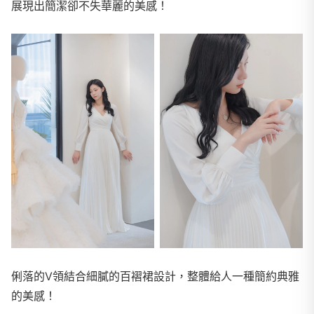
展現出簡潔卻不失華麗的美感！
俐落的V領結合細膩的百褶裙設計，整體給人一種簡約典雅
的美感！