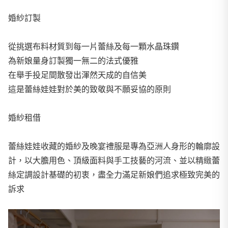
婚紗訂製
從挑選布料材質到每一片蕾絲及每一顆水晶珠鑽
為新娘量身訂製獨一無二的法式優雅
在舉手投足間散發出渾然天成的自信美
這是蕾絲娃娃對於美的致敬與不願妥協的原則
婚紗租借
蕾絲娃娃收藏的婚紗及晚宴禮服是專為亞洲人身形的輪廓設
計，以大膽用色、頂級面料與手工技藝的河流、並以精緻蕾
絲定調設計基礎的初衷，盡全力滿足新娘們追求極致完美的
訴求