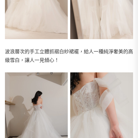
波浪層次的手工立體抓褶白紗裙襬，給人一種純淨奢美的高
級雪白，讓人一見傾心！