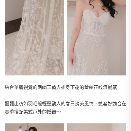
結合華麗視覺的刺繡工藝與裙身下襬的蕾絲花紋流暢感
醞釀出彷如羽毛般輕靈動人的春日淡美風情，這套好適合在
春季搭配美式戶外的婚禮～