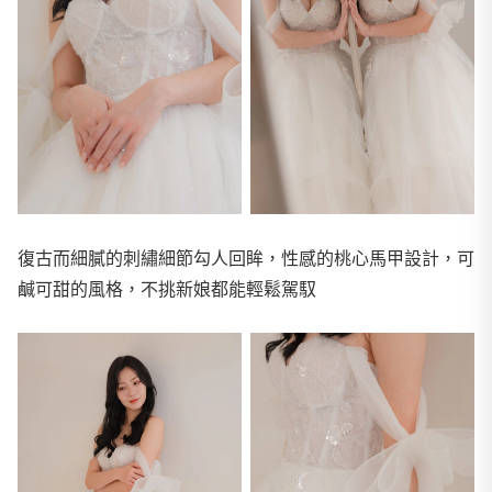
復古而細膩的刺繡細節勾人回眸，性感的桃心馬甲設計，可
鹹可甜的風格，不挑新娘都能輕鬆駕馭