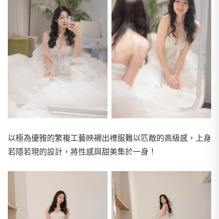
以極為優雅的繁複工藝映襯出禮服難以匹敵的高級感，上身
若隱若現的設計，將性感與甜美集於一身！