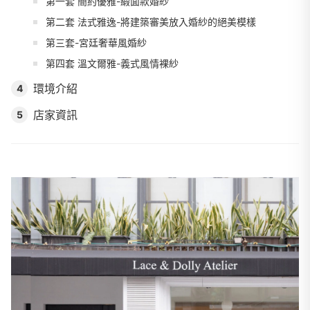
第一套 簡約優雅-緞面款婚紗
第二套 法式雅逸-將建築審美放入婚紗的絕美模樣
第三套-宮廷奢華風婚紗
第四套 溫文爾雅-義式風情裸紗
環境介紹
4
店家資訊
5