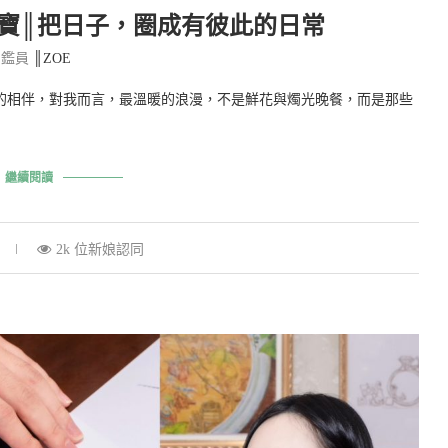
製珠寶║把日子，圈成有彼此的日常
品鑑員
║ZOE
的相伴，對我而言，最溫暖的浪漫，不是鮮花與燭光晚餐，而是那些
繼續閱讀
2k 位新娘認同