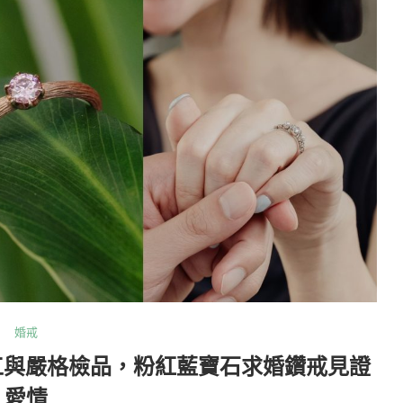
婚戒
手工與嚴格檢品，粉紅藍寶石求婚鑽戒見證
愛情