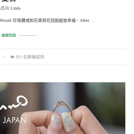
品鑑員
Linda
reath 珍珠鑽戒如花束與花冠般綻放幸福，Alber …
繼續閱讀
951 位新娘認同