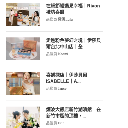
在細節裡遇見幸福｜Rivon
禮坊喜餅
品鑑員
露露Lulu
走進粉色夢幻之境｜伊莎貝
爾台北中山店｜全...
品鑑員
Naomi
喜餅探店｜伊莎貝爾
ISABELLE｜A...
品鑑員
Jance
煙波大飯店新竹湖濱館｜在
新竹市區的頂樓，...
品鑑員
Erin