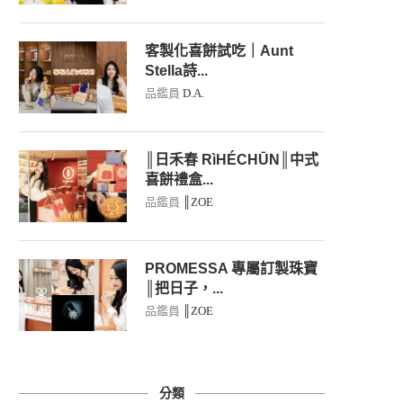
客製化喜餅試吃｜Aunt
Stella詩...
品鑑員
D.A.
║日禾春 RìHÉCHŪN║中式
喜餅禮盒...
品鑑員
║ZOE
PROMESSA 專屬訂製珠寶
║把日子，...
品鑑員
║ZOE
分類