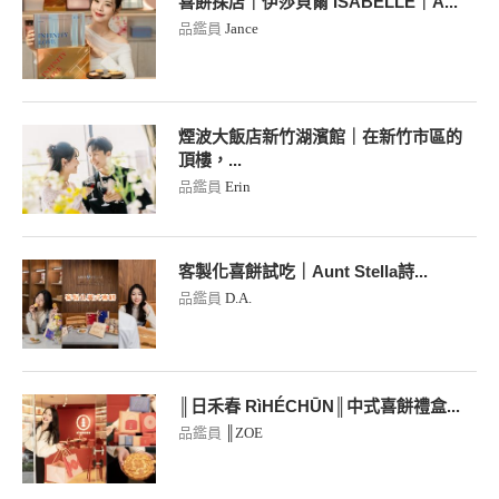
喜餅探店｜伊莎貝爾 ISABELLE｜A...
品鑑員
Jance
煙波大飯店新竹湖濱館｜在新竹市區的
頂樓，...
品鑑員
Erin
客製化喜餅試吃｜Aunt Stella詩...
品鑑員
D.A.
║日禾春 RìHÉCHŪN║中式喜餅禮盒...
品鑑員
║ZOE