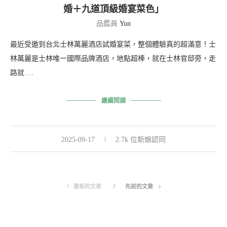
婚＋九道頂級婚宴菜色」
品鑑員
Yun
最近受邀到台北士林萬麗酒店試婚宴菜，整個體驗真的超滿意！士
林萬麗是士林唯一國際品牌酒店，地點超棒，就在士林官邸旁，走
路就 …
繼續閱讀
2025-09-17
2.7k 位新娘認同
最新的文章
先前的文章