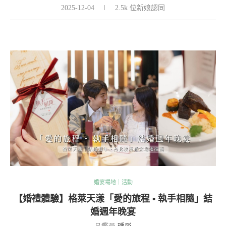
2025-12-04
2.5k 位新娘認同
婚宴場地｜活動
【婚禮體驗】格萊天漾「愛的旅程 • 執手相隨」結
婚週年晚宴