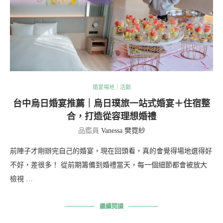
婚宴場地｜活動
台中烏日婚宴推薦｜烏日璞旅一站式婚宴＋住宿整
合，打造從容理想婚禮
品鑑員
Vanessa 樊霓紗
前陣子才剛辦完自己的婚宴，現在回頭看，真的會覺得場地選得好
不好，差很多！ 從前期籌備到婚禮當天，每一個細節都會被放大
檢視 …
繼續閱讀