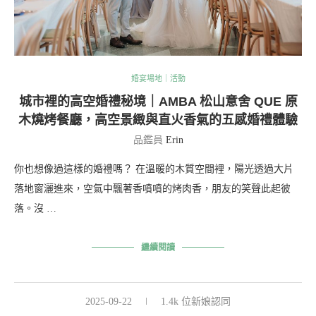
婚宴場地｜活動
城市裡的高空婚禮秘境｜AMBA 松山意舍 QUE 原
木燒烤餐廳，高空景緻與直火香氣的五感婚禮體驗
品鑑員
Erin
你也想像過這樣的婚禮嗎？ 在溫暖的木質空間裡，陽光透過大片
落地窗灑進來，空氣中飄著香噴噴的烤肉香，朋友的笑聲此起彼
落。沒 …
繼續閱讀
2025-09-22
1.4k 位新娘認同