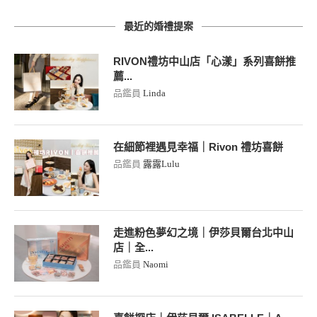
最近的婚禮提案
RIVON禮坊中山店「心漾」系列喜餅推
薦...
品鑑員
Linda
在細節裡遇見幸福｜Rivon 禮坊喜餅
品鑑員
露露Lulu
走進粉色夢幻之境｜伊莎貝爾台北中山
店｜全...
品鑑員
Naomi