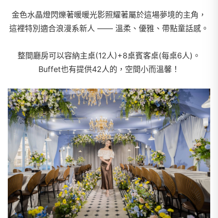
金色水晶燈閃爍著暖暖光影照耀著屬於這場夢境的主角，
這裡特別適合浪漫系新人 —— 溫柔、優雅、帶點童話感。
整間廳房可以容納主桌(12人)+8桌賓客桌(每桌6人)。
Buffet也有提供42人的，空間小而溫馨！