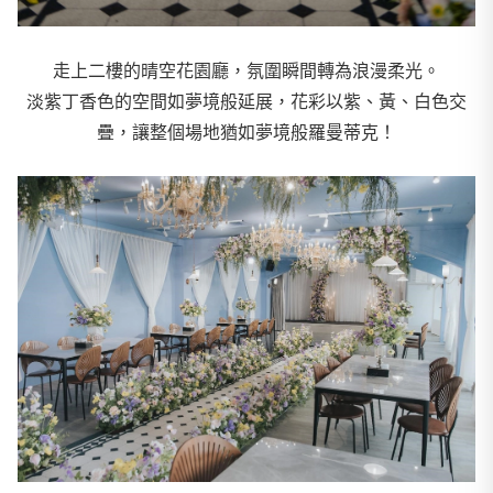
走上二樓的晴空花園廳，氛圍瞬間轉為浪漫柔光。
淡紫丁香色的空間如夢境般延展，花彩以紫、黃、白色交
疊，讓整個場地猶如夢境般羅曼蒂克！