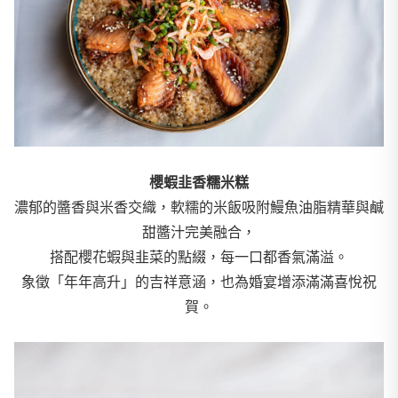
櫻蝦韭香糯米糕
濃郁的醬香與米香交織，軟糯的米飯吸附鰻魚油脂精華與鹹
甜醬汁完美融合，
搭配櫻花蝦與韭菜的點綴，每一口都香氣滿溢。
象徵「年年高升」的吉祥意涵，也為婚宴增添滿滿喜悅祝
賀。