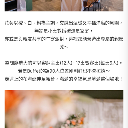
花藝以橙、白、粉為主調，交織出溫暖又幸福洋溢的氛圍，
無論是小桌數婚禮還是家宴，
亦或是與親友共享的午宴派對，這裡都能營造出專屬的親密
感～
整間廳房大約可以容納主桌(12人)+17桌賓客桌(每桌6人)。
若是Buffet的話90人位置剛剛好也不會擁擠～
走道上的花海延伸至舞台，滿滿的幸福氣息填滿整個場地！