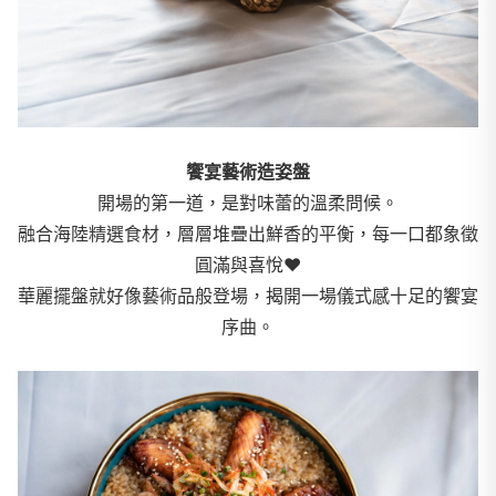
饗宴藝術造姿盤
開場的第一道，是對味蕾的溫柔問候。
融合海陸精選食材，層層堆疊出鮮香的平衡，每一口都象徵
圓滿與喜悅❤️
華麗擺盤就好像藝術品般登場，揭開一場儀式感十足的饗宴
序曲。