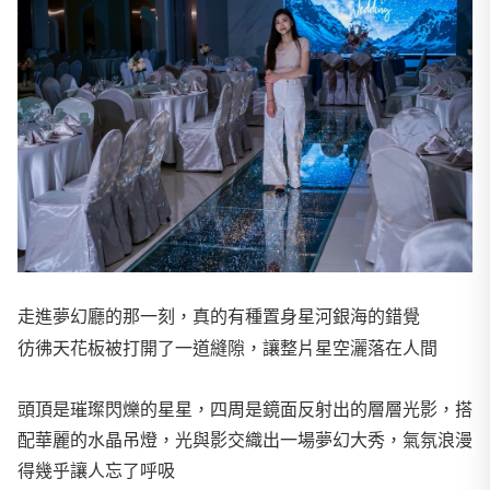
走進夢幻廳的那一刻，真的有種置身星河銀海的錯覺
彷彿天花板被打開了一道縫隙，讓整片星空灑落在人間
頭頂是璀璨閃爍的星星，四周是鏡面反射出的層層光影，搭
配華麗的水晶吊燈，光與影交織出一場夢幻大秀，氣氛浪漫
得幾乎讓人忘了呼吸