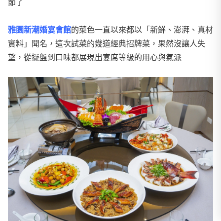
節了
雅園新潮婚宴會館
的菜色一直以來都以「新鮮、澎湃、真材
實料」聞名，這次試菜的幾道經典招牌菜，果然沒讓人失
望，從擺盤到口味都展現出宴席等級的用心與氣派