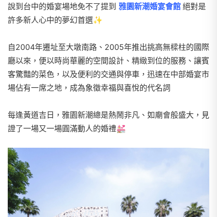
說到台中的婚宴場地免不了提到
雅園新潮婚宴會館
絕對是
許多新人心中的夢幻首選✨
自2004年遷址至大墩南路、2005年推出挑高無樑柱的國際
廳以來，便以時尚華麗的空間設計、精緻到位的服務、讓賓
客驚豔的菜色，以及便利的交通與停車，迅速在中部婚宴市
場佔有一席之地，成為象徵幸福與喜悅的代名詞
每逢黃道吉日，雅園新潮總是熱鬧非凡、如廟會般盛大，見
證了一場又一場圓滿動人的婚禮💒