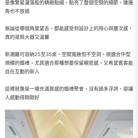
是像繁星灑落般的精緻點綴，點亮了整個空間的細節，連邊
角也不放過
無論從哪個角度望去，都能感受到設計上的用心與層次感，
真的是既大器又溫馨
新潮廳可容納25至35桌，空間寬敞但不空洞，很適合中型
規模的婚禮，尤其適合那種想要保留親密感，又希望賓客能
自在互動的新人
這裡就像是一場充滿質感的婚禮聚會，沒有過多浮誇，卻讓
人感動得剛剛好