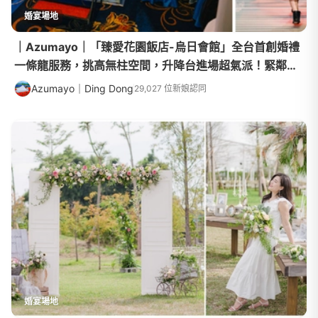
婚宴場地
｜Azumayo｜「臻愛花園飯店-烏日會館」全台首創婚禮
一條龍服務，挑高無柱空間，升降台進場超氣派！緊鄰台
中高鐵站，在市區舉辦教堂婚禮超方便！
Azumayo｜Ding Dong
29,027 位新娘認同
婚宴場地