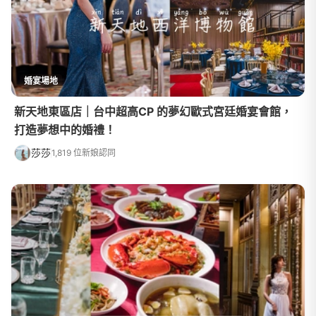
婚宴場地
新天地東區店｜台中超高CP 的夢幻歐式宮廷婚宴會館，
打造夢想中的婚禮！
莎莎
1,819 位新娘認同