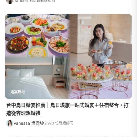
Jance
4,862 位新娘認同
婚宴場地
台中烏日婚宴推薦｜烏日璞旅一站式婚宴＋住宿整合，打
造從容理想婚禮
Vanessa 樊霓紗
2,920 位新娘認同