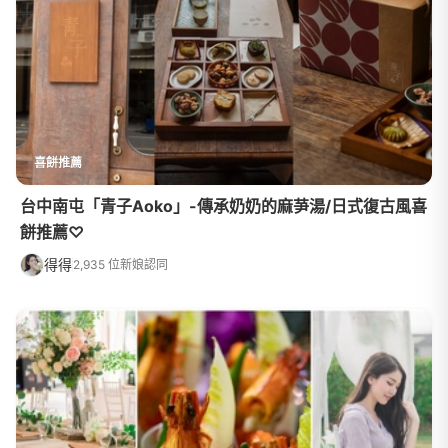
喜餅推薦
台中南屯「青子Aoko」-傳承奶奶的麻芛湯/日式復古風喜
餅推薦♡
得得
2,935 位新娘認同