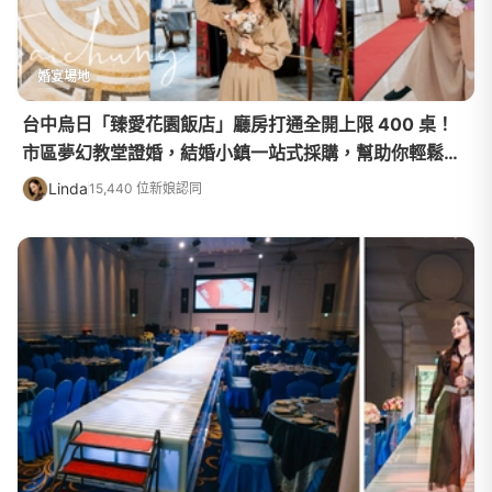
婚宴場地
台中烏日「臻愛花園飯店」廳房打通全開上限 400 桌！
市區夢幻教堂證婚，結婚小鎮一站式採購，幫助你輕鬆完
成婚禮大小事
Linda
15,440 位新娘認同