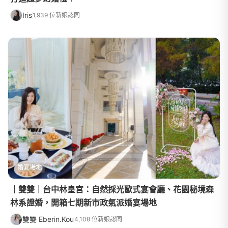
Iris
1,939 位新娘認同
婚宴場地
｜雙雙｜台中林皇宮：自然採光歐式宴會廳、花園秘境森
林系證婚，開箱七期新市政氣派婚宴場地
雙雙 Eberin.Kou
4,108 位新娘認同