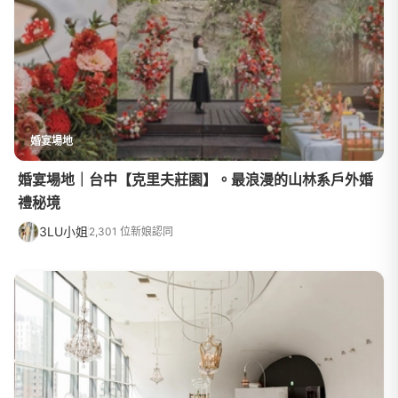
婚宴場地
婚宴場地｜台中【克里夫莊園】。最浪漫的山林系戶外婚
禮秘境
3LU小姐
2,301 位新娘認同