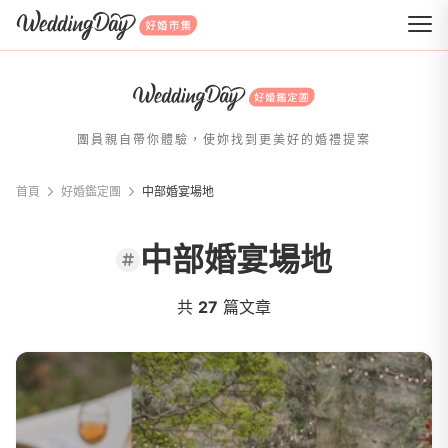
WeddingDay 好婚市集
團員親自帶你體驗，使妳找到更美好的婚禮提案
首頁
好婚鑑定團
中部婚宴場地
中部婚宴場地
共
27
篇文章