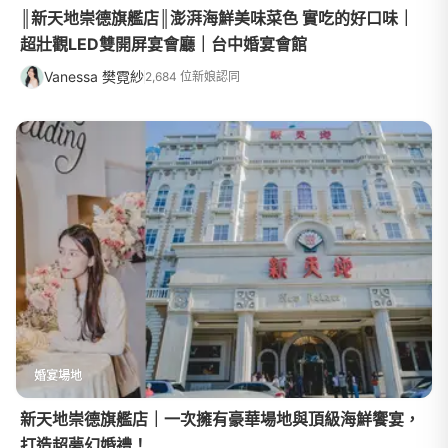
║新天地崇德旗艦店║澎湃海鮮美味菜色 實吃的好口味｜
超壯觀LED雙開屏宴會廳｜台中婚宴會館
Vanessa 樊霓紗
2,684 位新娘認同
婚宴場地
新天地崇德旗艦店｜一次擁有豪華場地與頂級海鮮饗宴，
打造超夢幻婚禮！