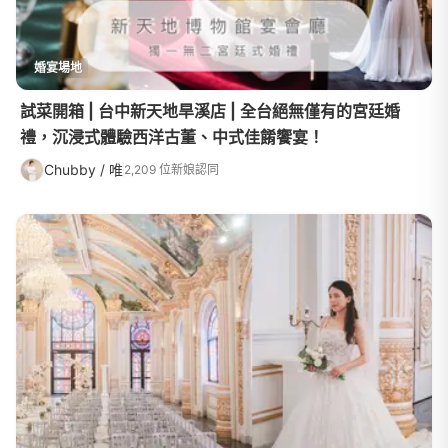
婚宴場地
試菜開箱 | 台中新天地旱溪店 | 全台絕無僅有的宮廷婚
禮，沉浸式體驗西洋古董、中式佳餚饗宴！
Chubby / 唯
2,209 位新娘認同