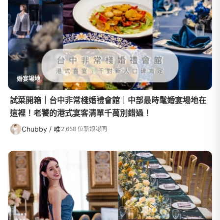
婚宴場地
試菜開箱｜台中非常棧婚禮會館｜中部最時髦婚宴場地在
這裡！老饕的港式宴客清單千萬別錯過！
Chubby / 唯
2,658 位新娘認同