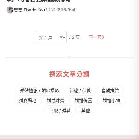
雙雙 Eberin.Kou
5,233 位新娘認同
/ 2 頁
下一頁
探索文章分類
婚紗禮服 / 婚紗攝影
新秘 / 保養
喜餅推薦
婚宴場地
婚戒珠寶
婚禮佈置
婚禮⼩物
⻄服 / 婚鞋
其他