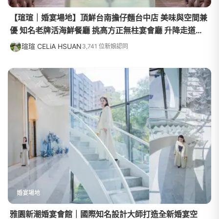
【瑄瑄｜婚宴場地】頂鮮台南擔仔麵台中店 美味與空間兼
優 知名老牌活海鮮餐廳 挑高方正無柱宴會廳 升降走道、
纜車巨星般進場
瑄瑄 CELiA HSUAN
3,741 位新娘認同
婚宴場地
雅園新潮婚宴會館｜國際知名設計大師打造全新婚宴空