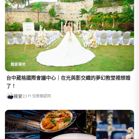
婚宴場地
台中葳格國際會議中心｜在光與影交織的夢幻教堂裡想婚
了！
薇安
2,171 位新娘認同