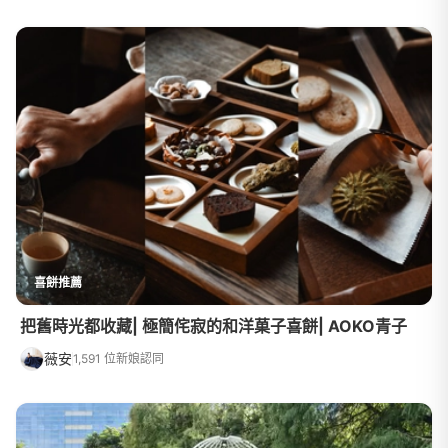
喜餅推薦
把舊時光都收藏| 極簡侘寂的和洋菓子喜餅| AOKO青子
薇安
1,591 位新娘認同