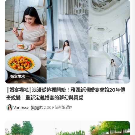
婚宴場地
║婚宴場地║浪漫從這裡開始！雅園新潮婚宴會館20年傳
奇蛻變｜重新定義婚宴的夢幻與質感
Vanessa 樊霓紗
2,309 位新娘認同