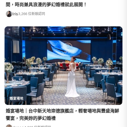
間，時尚兼具浪漫的夢幻婚禮就此展開！
Iris
3,266 位新娘認同
婚宴場地
婚宴場地｜台中新天地崇德旗艦店，輕奢場地與豐盛海鮮
饗宴，完美妳的夢幻婚禮