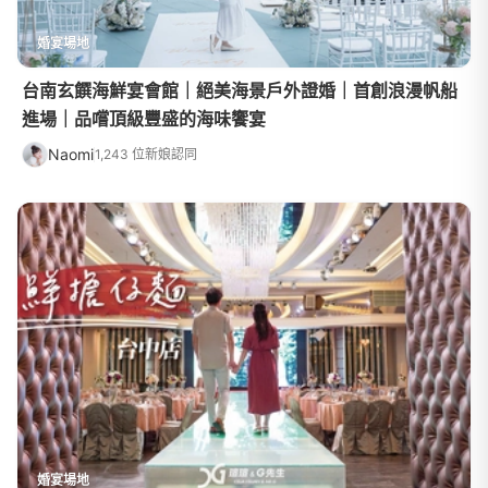
婚宴場地
台南玄饌海鮮宴會館｜絕美海景戶外證婚｜首創浪漫帆船
進場｜品嚐頂級豐盛的海味饗宴
Naomi
1,243 位新娘認同
婚宴場地