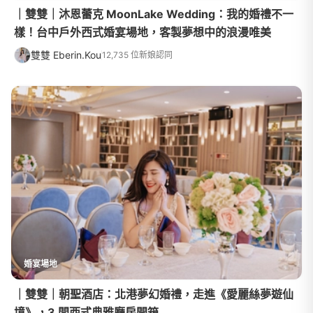
｜雙雙｜沐恩蕾克 MoonLake Wedding：我的婚禮不一
樣！台中戶外西式婚宴場地，客製夢想中的浪漫唯美
雙雙 Eberin.Kou
12,735 位新娘認同
婚宴場地
｜雙雙｜朝聖酒店：北港夢幻婚禮，走進《愛麗絲夢遊仙
境》，3 間西式典雅廳房開箱