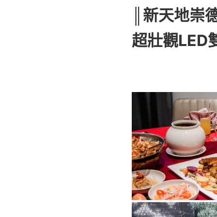
║新天地崇
超壯觀LE