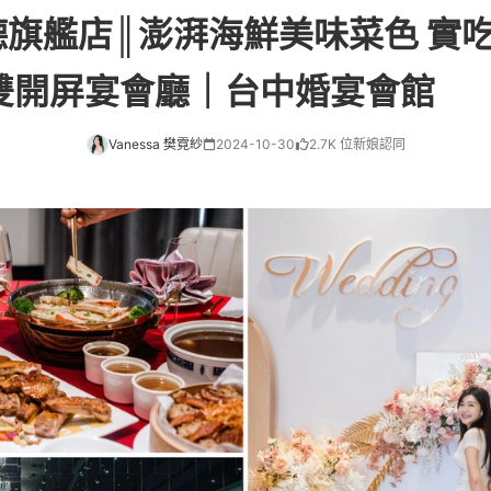
德旗艦店║澎湃海鮮美味菜色 實
D雙開屏宴會廳｜台中婚宴會館
Vanessa 樊霓紗
2024-10-30
2.7K 位新娘認同