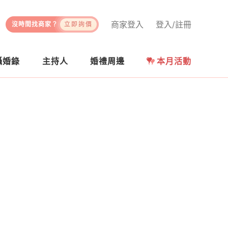
商家登入
登入/註冊
沒時間找商家？
立即詢價
攝婚錄
主持人
婚禮周邊
本月活動