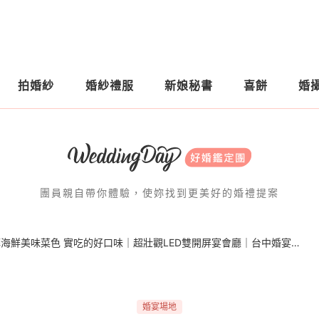
拍婚紗
婚紗禮服
新娘秘書
喜餅
婚
團員親自帶你體驗，使妳找到更美好的婚禮提案
║新天地崇德旗艦店║澎湃海鮮美味菜色 實吃的好口味｜超壯觀LED雙開屏宴會廳｜台中婚宴會館
婚宴場地