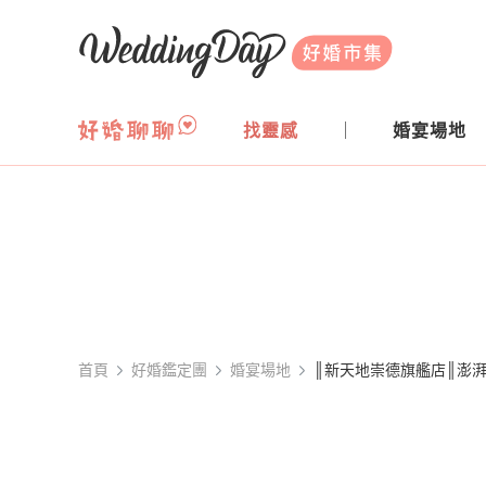
WeddingDay 好婚市集
找靈感
婚宴場地
首頁
好婚鑑定團
婚宴場地