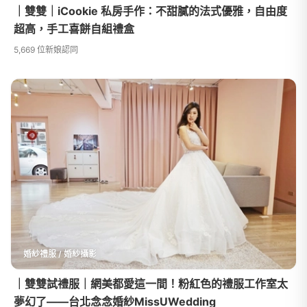
｜雙雙｜iCookie 私房手作：不甜膩的法式優雅，自由度
超高，手工喜餅自組禮盒
5,669 位新娘認同
婚紗禮服 / 婚紗攝影
｜雙雙試禮服｜網美都愛這一間！粉紅色的禮服工作室太
夢幻了——台北念念婚紗MissUWedding