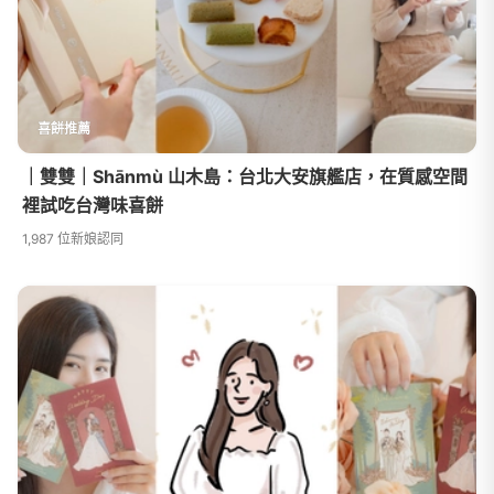
喜餅推薦
｜雙雙｜Shānmù 山木島：台北大安旗艦店，在質感空間
裡試吃台灣味喜餅
1,987 位新娘認同