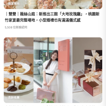
婚宴場地
｜雙雙｜薇絲山庭：新推出三館「大地玫瑰廳」，桃園新
竹家宴最完整場地，小型婚禮也有滿滿儀式感
5,508 位新娘認同
喜餅推薦