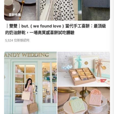
喜餅推薦
｜雙雙｜but. ( we found love ) 當代手工喜餅：最頂級
的奶油餅乾，一場高質感喜餅試吃體驗
5,524 位新娘認同