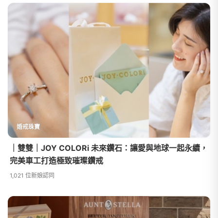
婚戒珠寶
｜雙雙｜JOY COLORi 未來鑽石：讓愛與地球一起永續，
完美車工打造極致璀璨鑽戒
1,021 位新娘認同