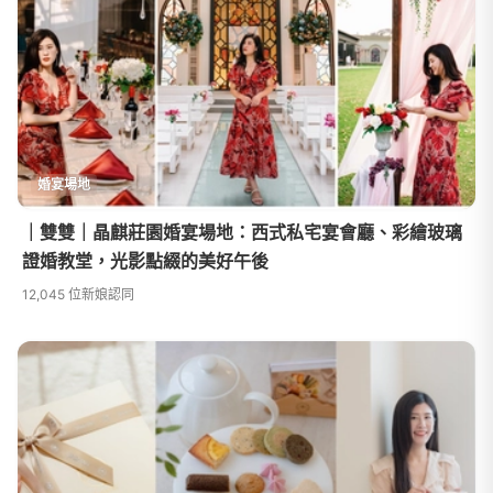
婚宴場地
｜雙雙｜晶麒莊園婚宴場地：西式私宅宴會廳、彩繪玻璃
證婚教堂，光影點綴的美好午後
12,045 位新娘認同