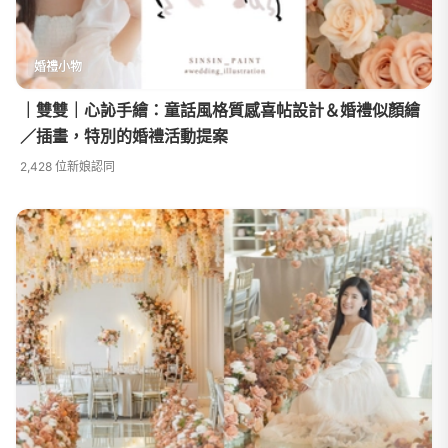
婚禮⼩物
｜雙雙｜心訫手繪：童話風格質感喜帖設計＆婚禮似顏繪
／插畫，特別的婚禮活動提案
2,428 位新娘認同