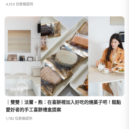
4,103 位新娘認同
喜餅推薦
｜雙雙｜法蕾・熊：在喜餅裡加入好吃的燒菓子吧！糕點
愛好者的手工喜餅禮盒提案
1,782 位新娘認同