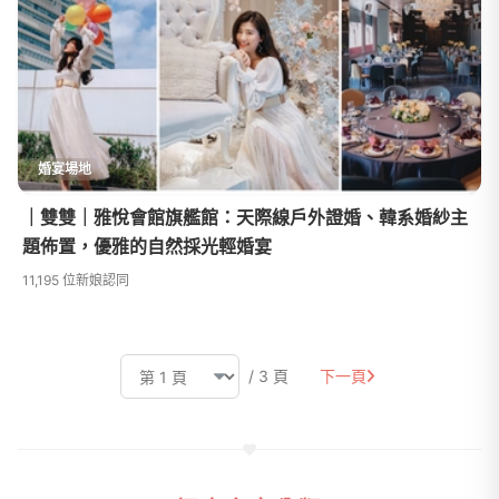
婚宴場地
｜雙雙｜雅悅會館旗艦館：天際線戶外證婚、韓系婚紗主
題佈置，優雅的自然採光輕婚宴
11,195 位新娘認同
/ 3 頁
下一頁