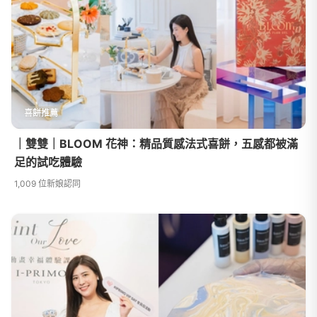
喜餅推薦
｜雙雙｜BLOOM 花神：精品質感法式喜餅，五感都被滿
足的試吃體驗
1,009 位新娘認同