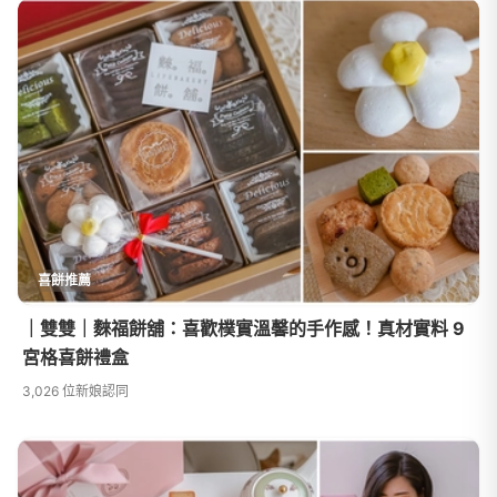
喜餅推薦
｜雙雙｜麳福餅舖：喜歡樸實溫馨的手作感！真材實料 9
宮格喜餅禮盒
3,026 位新娘認同