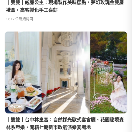
｜雙雙｜威廉公主：現場製作美味糕點，夢幻玫瑰金雙層
禮盒，高客製化手工喜餅
1,672 位新娘認同
婚宴場地
｜雙雙｜台中林皇宮：自然採光歐式宴會廳、花園秘境森
林系證婚，開箱七期新市政氣派婚宴場地