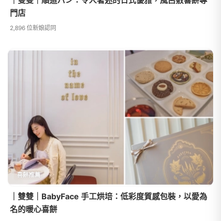
｜雙雙｜順道パン：令人著迷的日式優雅，風呂敷喜餅專
門店
2,896 位新娘認同
喜餅推薦
｜雙雙｜BabyFace 手工烘培：低彩度質感包裝，以愛為
名的暖心喜餅