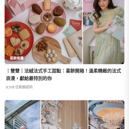
喜餅推薦
｜雙雙｜法絨法式手工甜點：喜餅開箱！溫柔精緻的法式
浪漫，獻給最特別的你
9,108 位新娘認同