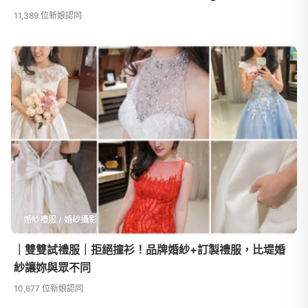
11,389 位新娘認同
婚紗禮服 / 婚紗攝影
｜雙雙試禮服｜拒絕撞衫！品牌婚紗+訂製禮服，比堤婚
紗讓妳與眾不同
10,677 位新娘認同