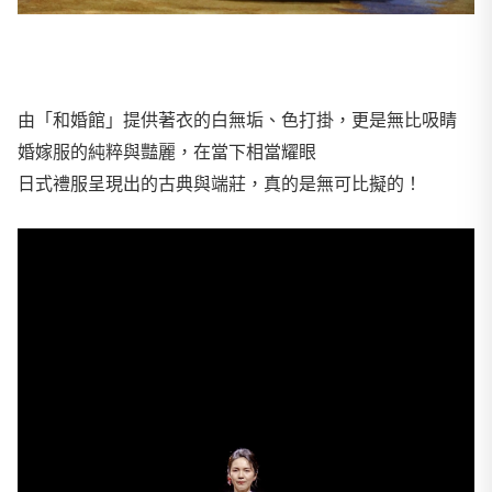
由「和婚館」提供著衣的白無垢、色打掛，更是無比吸睛
婚嫁服的純粹與豔麗，在當下相當耀眼
日式禮服呈現出的古典與端莊，真的是無可比擬的！