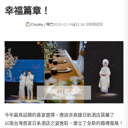
幸福篇章！
Chubby / 唯
2025-02-06
3.3K 位新娘認同
今年最具話題的喜宴選擇，應該非高雄日航酒店莫屬了
以南台灣首家日系酒店之姿進駐，建立了全新的婚禮風格！