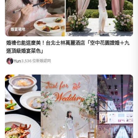
婚宴場地
婚禮也能這麼美！台北士林萬麗酒店「空中花園證婚＋九
道頂級婚宴菜色」
Yun
3,536 位新娘認同