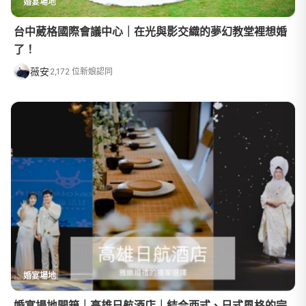
婚宴場地
台中葳格國際會議中心｜在光與影交織的夢幻教堂裡想婚
了！
薇安
2,172 位新娘認同
婚宴場地
婚宴場地開箱｜高雄日航酒店｜結合西式、日式風格的完