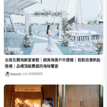
婚宴場地
台南玄饌海鮮宴會館｜絕美海景戶外證婚｜首創浪漫帆船
進場｜品嚐頂級豐盛的海味饗宴
Naomi
1,259 位新娘認同