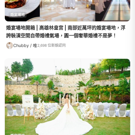
婚宴場地
婚宴場地開箱 | 高雄林皇宮 | 南部近萬坪的婚宴場地，浮
誇裝潢空間自帶婚禮氣場，圓一個奢華婚禮不是夢！
Chubby / 唯
2,698 位新娘認同