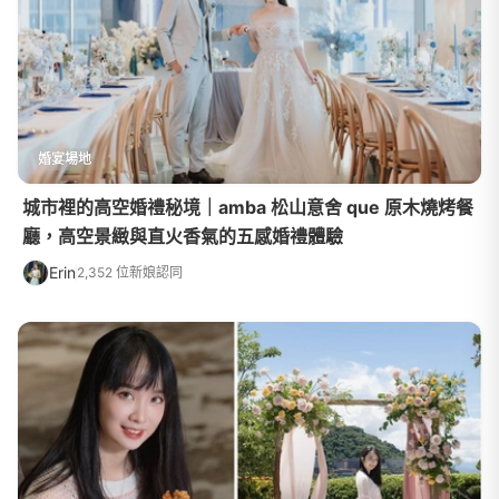
婚宴場地
城市裡的高空婚禮秘境｜amba 松山意舍 que 原木燒烤餐
廳，高空景緻與直火香氣的五感婚禮體驗
Erin
2,352 位新娘認同