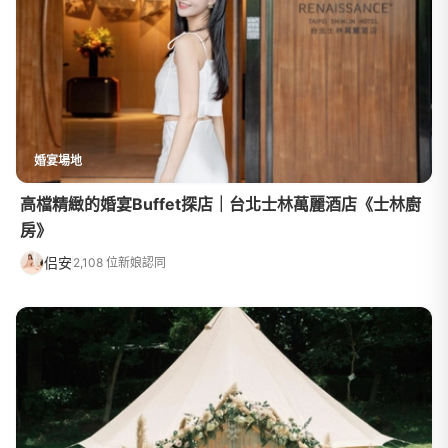
婚宴場地
高檔精緻的婚宴Buffet探店｜台北士林萬麗酒店《士林廚
房》
侣安
2,108 位新娘認同