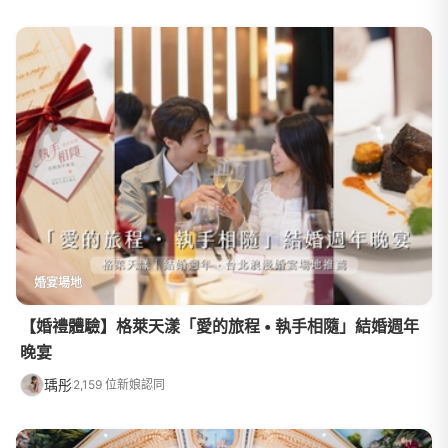
婚宴場地
【婚禮體驗】格萊天漾「愛的旅程 • 執手相隨」結婚週年
晚宴
瑀彤
2,159 位新娘認同