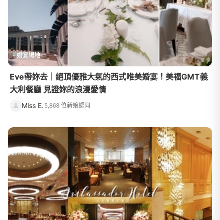
婚宴場地
Eve帶妳去｜絕頂優雅大氣的西式唯美婚宴！美福GMT義
大利餐廳 見證妳的浪漫愛情
Miss E.
5,868 位新娘認同