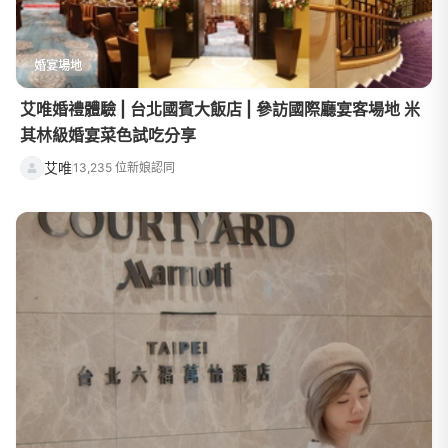
婚宴場地
艾唯婚禮體驗 | 台北國賓大飯店 | 參訪國際廳宴客場地 米
其林級婚宴菜色試吃分享
艾唯
13,235 位新娘認同