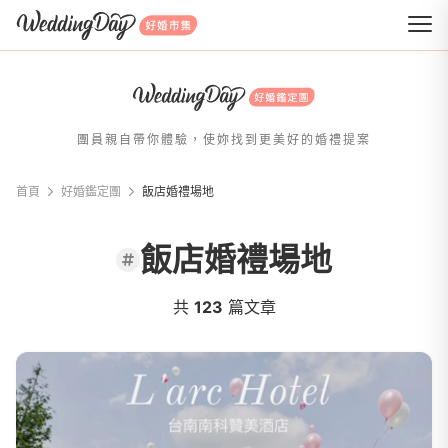
WeddingDay 好婚市集
團員親自帶你體驗，使妳找到更美好的婚禮提案
首頁
好婚鑑定團
飯店婚禮場地
飯店婚禮場地
共
123
篇文章