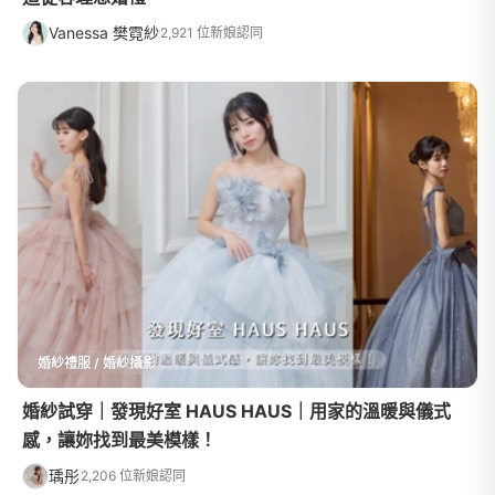
Vanessa 樊霓紗
2,921 位新娘認同
婚紗禮服 / 婚紗攝影
婚紗試穿｜發現好室 HAUS HAUS｜用家的溫暖與儀式
感，讓妳找到最美模樣！
瑀彤
2,206 位新娘認同