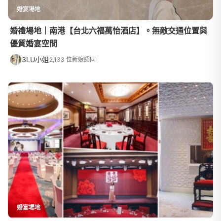
婚宴場地
婚禮場地｜南港【台北六福萬怡酒店】。無敵交通位置與
優質婚宴空間
3LU小姐
2,133 位新娘認同
婚宴場地