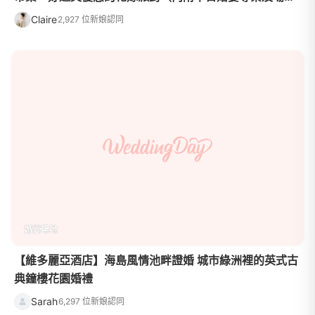
介紹）
Claire
2,927 位新娘認同
婚宴場地
【維多麗亞酒店】海島風情池畔證婚 城市綠洲裡的英式古
典鐘樓花園婚禮
Sarah
6,297 位新娘認同