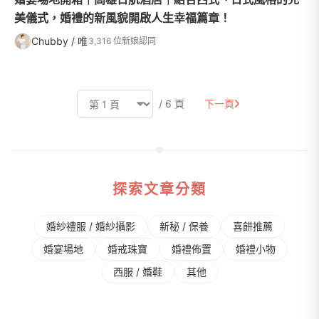
美儀式，婚禮的新風貌開啟人生幸福篇章！
Chubby / 唯
3,316 位新娘認同
/ 6 頁
下一頁
探索文章分類
婚紗禮服 / 婚紗攝影
新秘 / 保養
喜餅推薦
婚宴場地
婚戒珠寶
婚禮佈置
婚禮⼩物
⻄服 / 婚鞋
其他