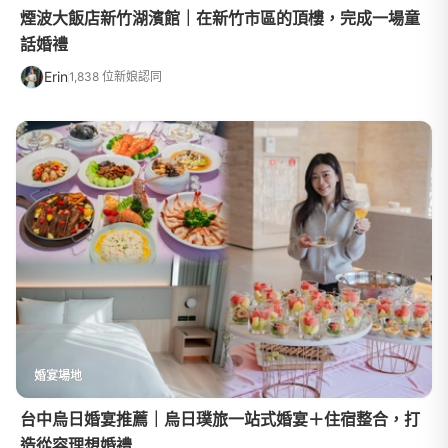
煙波大飯店新竹湖濱館｜在新竹市區的頂樓，完成一場童
話婚禮
Erin
1,838 位新娘認同
婚宴場地
台中烏日婚宴推薦｜烏日璞旅一站式婚宴＋住宿整合，打
造從容理想婚禮