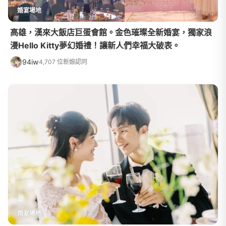
婚宴場地
高雄，漢來大飯店巨蛋會館。金色璀璨全新婚宴，獨家浪
漫Hello Kitty夢幻婚禮！讓新人們幸福大破表。
94iw
4,707 位新娘認同
婚宴場地