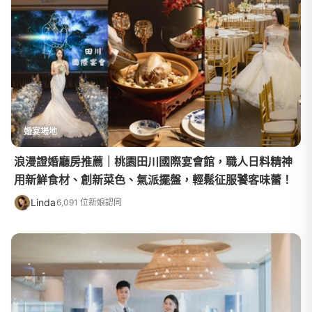
婚宴場地
浪漫證婚廳房推薦｜桃園田川國際宴會館，職人日料精神
用新鮮食材、創新菜色、氣派擺盤，輕鬆征服饕客味蕾！
Linda
6,091 位新娘認同