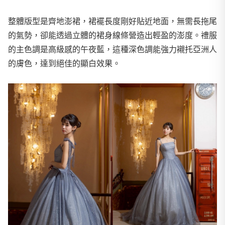
整體版型是齊地澎裙，裙襬長度剛好貼近地面，無需長拖尾
的氣勢，卻能透過立體的裙身線條營造出輕盈的澎度。
禮服
的主色調是高級感的午夜藍，這種深色調能強力襯托亞洲人
的膚色，達到絕佳的顯白效果。