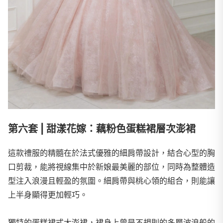
第六套 | 甜漾花嫁：藕粉色蛋糕裙層次澎裙
這款禮服的精髓在於法式優雅的細肩帶設計，結合心型的胸
口剪裁，能將視線集中於新娘最美麗的部位，同時為整體造
型注入浪漫且輕盈的氛圍。細肩帶與桃心領的組合，則能讓
上半身顯得更加輕巧。
獨特的蛋糕裙式大澎裙，裙身上曾是不規則的多層波浪般的