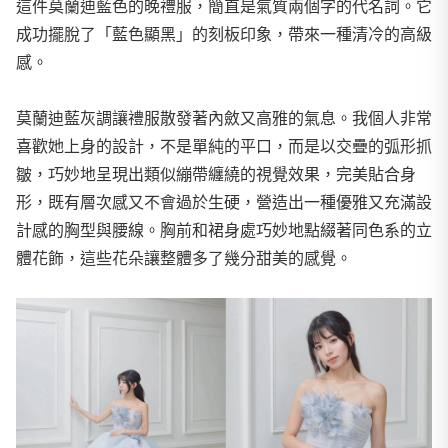
這件莫蘭迪藍色的晚禮服，簡直是氣質兩個字的代名詞。它
成功擺脫了「藍色顯黑」的刻板印象，帶來一種清冷的高級
感。
莫蘭迪藍灰調讓禮服散發著內斂又高雅的氣息。我個人非常
喜歡她上身的設計，不是單純的平口，而是以交疊的弧形抓
皺，巧妙地呈現出類似繃帶纏繞的視覺效果，完美貼合身
形，既有層次感又不會過於生硬，營造出一種優雅又充滿設
計感的胸型與腰線。胸前和裙身處巧妙地點綴著同色系的立
體花飾，這些花朵讓整體多了幾分甜美的感覺。