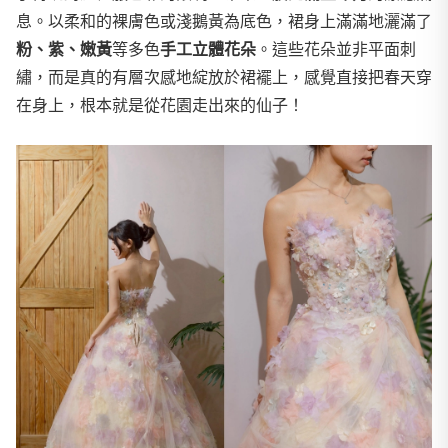
息。
以柔和的裸膚色或淺鵝黃為底色，裙身上滿滿地灑滿了
粉、紫、嫩黃
等多色
手工立體花朵
。這些花朵並非平面刺
繡，而是真的有層次感地綻放於裙襬上，感覺直接把春天穿
在身上，根本就是從花園走出來的仙子！