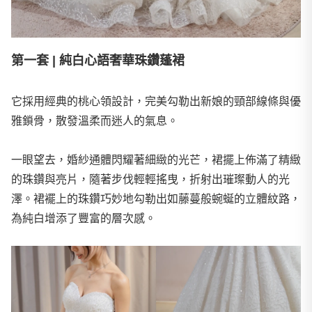
第一套 | 純白心語奢華珠鑽蓬裙
它採用經典的桃心領設計，完美勾勒出新娘的頸部線條與優
雅鎖骨，散發溫柔而迷人的氣息。
一眼望去，婚紗通體閃耀著細緻的光芒，裙擺上佈滿了精緻
的珠鑽與亮片，隨著步伐輕輕搖曳，折射出璀璨動人的光
澤。裙襬上的珠鑽巧妙地勾勒出如藤蔓般蜿蜒的立體紋路，
為純白增添了豐富的層次感。