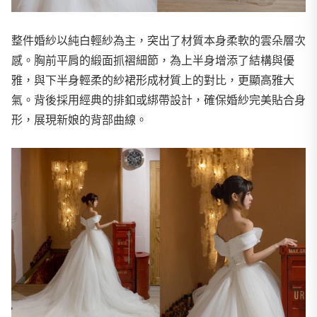
整件婚紗以純白輕紗為主，突出了材質本身柔軟的雲朵層次
感。胸前平肩的緞面抓褶細節，為上半身增添了結構與優
雅，與下半身輕柔的紗裙形成材質上的對比，更顯高雅大
氣。背後採用經典的排釦或綁帶設計，確保婚紗完美貼合身
形，展現新娘的背部曲線。