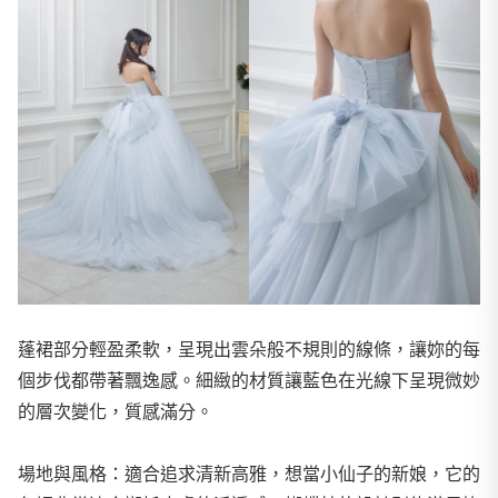
蓬裙部分輕盈柔軟，呈現出雲朵般不規則的線條，讓妳的每
個步伐都帶著飄逸感。細緻的材質讓藍色在光線下呈現微妙
的層次變化，質感滿分。
場地與風格：適合追求清新高雅，想當小仙子的新娘，它的