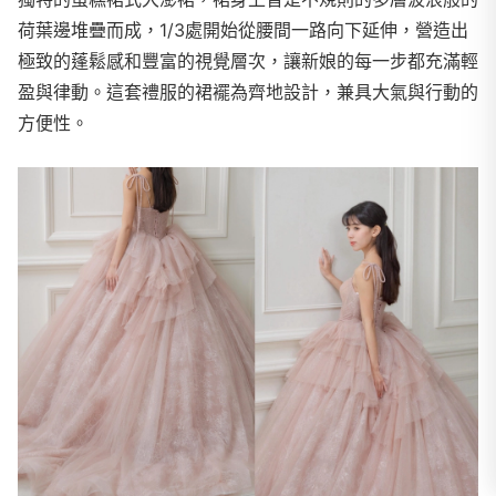
荷葉邊堆疊而成，1/3處開始從腰間一路向下延伸，營造出
極致的蓬鬆感和豐富的視覺層次，讓新娘的每一步都充滿輕
盈與律動。這套禮服的裙襬為齊地設計，兼具大氣與行動的
方便性。