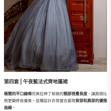
第四套 | 午夜藍法式齊地蓬裙
極簡的平口線條
完美拉伸了新娘的
頸部視覺長度
，讓肩頸比
例更顯修長優美。這種設計非常適合展現
背部和肩部的優雅
曲線
。