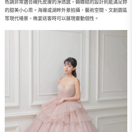
色調非常適合襯托皮膚的淨透感，蝴蝶結的設計則能滿足妳
的甜美小心思。海邊或湖畔外景拍攝、藝術空間、文創園區
等現代場景、晚宴送客時可以展現靈動個性。