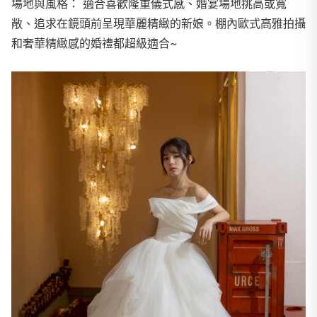
場地與風格： 適合喜歡隆重儀式感、婚宴場地挑高或寬
敞、追求在鏡頭前呈現華麗精緻
的新娘。棚內歐式高雅拍攝
和奢華精緻感的婚禮都超級適合~