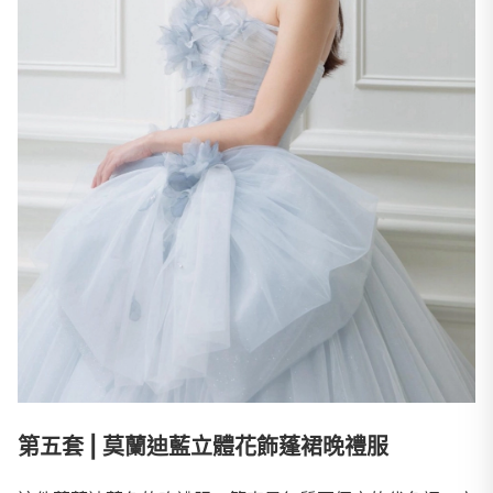
第五套 | 莫蘭迪藍立體花飾蓬裙晚禮服