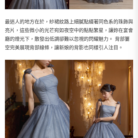
最迷人的地方在於，紗裙紋路上細膩點綴著同色系的珠飾與
亮片，這些微小的光芒宛如夜空中的點點繁星，讓妳在宴會
廳的燈光下，散發出低調卻難以忽視的閃耀魅力。 背部簍
空完美展現背部線條，讓新娘的背影也同樣引人注目。