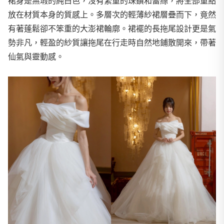
裙身是無瑕的純白色，沒有繁重的珠鑽和蕾絲，將全部重點
放在材質本身的質感上。多層次的輕薄紗裙層疊而下，竟然
有著蓬鬆卻不笨重的大澎裙輪廓。裙襬的長拖尾設計更是氣
勢非凡，輕盈的紗質讓拖尾在行走時自然地鋪散開來，帶著
仙氣與靈動感。