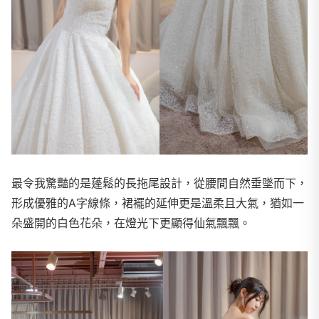
最令我驚豔的是蓬鬆的長拖尾設計，從腰間自然垂墜而下，
形成優雅的A字線條，裙襬的延伸更是溫柔且大氣，猶如一
朵盛開的白色花朵，在燈光下更顯得仙氣飄飄。