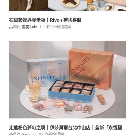
在細節裡遇見幸福｜Rivon 禮坊喜餅
品鑑員
露露Lulu
142 位新娘認同
走進粉色夢幻之境｜伊莎貝爾台北中山店｜全新「永恆極...
品鑑員
Naomi
97 位新娘認同