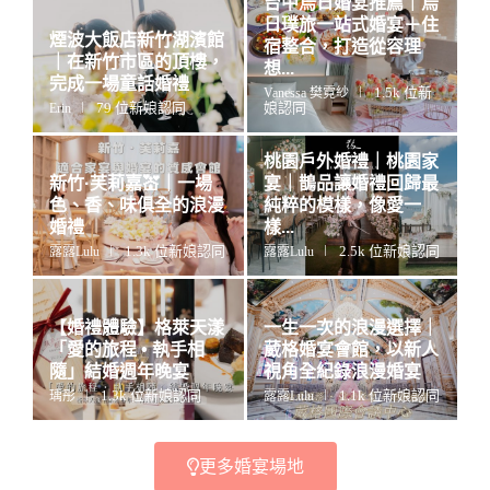
台中烏日婚宴推薦｜烏
日璞旅一站式婚宴＋住
煙波大飯店新竹湖濱館
宿整合，打造從容理
｜在新竹市區的頂樓，
想...
完成一場童話婚禮
1.5k 位新
Vanessa 樊霓紗
79 位新娘認同
娘認同
Erin
桃園戶外婚禮｜桃園家
新竹·芙莉嘉💒｜一場
宴｜鵲品讓婚禮回歸最
色、香、味俱全的浪漫
純粹的模樣，像愛一
婚禮
樣...
1.3k 位新娘認同
2.5k 位新娘認同
露露Lulu
露露Lulu
【婚禮體驗】格萊天漾
一生一次的浪漫選擇｜
「愛的旅程 • 執手相
葳格婚宴會館，以新人
隨」結婚週年晚宴
視角全紀錄浪漫婚宴
1.3k 位新娘認同
1.1k 位新娘認同
瑀彤
露露Lulu
更多婚宴場地