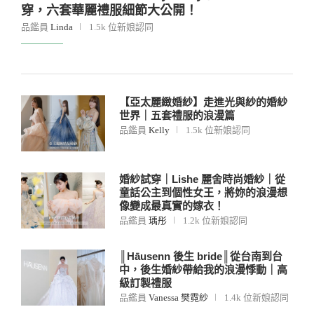
穿，六套華麗禮服細節大公開！
品鑑員
Linda
1.5k 位新娘認同
【亞太麗緻婚紗】走進光與紗的婚紗
世界｜五套禮服的浪漫篇
品鑑員
Kelly
1.5k 位新娘認同
婚紗試穿｜Lishe 麗舍時尚婚紗｜從
童話公主到個性女王，將妳的浪漫想
像變成最真實的嫁衣！
品鑑員
瑀彤
1.2k 位新娘認同
║Hāusenn 後生 bride║從台南到台
中，後生婚紗帶給我的浪漫悸動｜高
級訂製禮服
品鑑員
Vanessa 樊霓紗
1.4k 位新娘認同