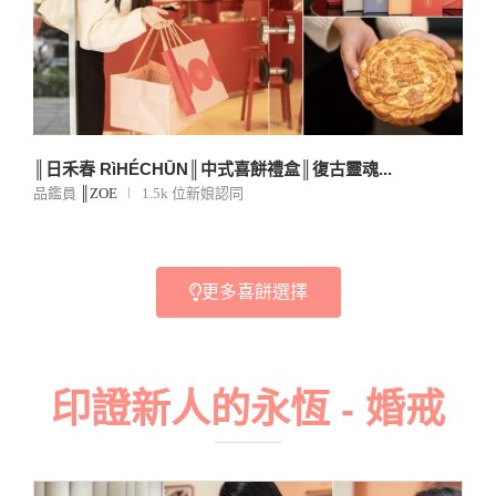
║日禾春 RìHÉCHŪN║中式喜餅禮盒║復古靈魂...
品鑑員
║ZOE
1.5k 位新娘認同
更多喜餅選擇
印證新人的永恆 - 婚戒