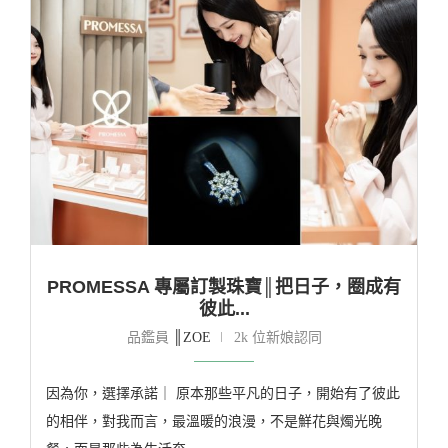
PROMESSA 專屬訂製珠寶║把日子，圈成有
彼此...
品鑑員
║ZOE
2k 位新娘認同
因為你，選擇承諾｜ 原本那些平凡的日子，開始有了彼此
的相伴，對我而言，最溫暖的浪漫，不是鮮花與燭光晚