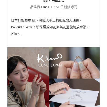
品，粉紅...
品鑑員
Linda
951 位新娘認同
日本訂製婚戒 ith，將職人手工的細膩融入珠寶。
Bouquet、Wreath 珍珠鑽戒如花束與花冠般綻放幸福，
Alber …