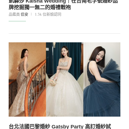
凱驛莎 Kaisha Wedding｜在台南老字號婚紗品
牌挖掘獨一無二的婚禮戰袍
品鑑員
侣安
1.5k 位新娘認同
台北法國巴黎婚紗 Gatsby Party 高訂婚紗試