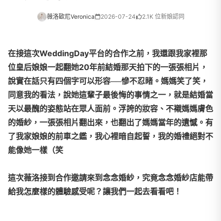
薇洛歐尼Veronica
2026-07-24
2.1K 位新娘認同
在接這次WeddingDay平台的合作之前，我還跟我家裡那
位皇后娘娘一起翻她20年前結婚那天拍下的一張張相片，
說實在話只有四個字可以形容──慘不忍睹。媽媽笑了笑，
同意我的看法，說她這輩子最後悔的事情之一，就是結婚當
天以最醜的姿態站在眾人面前。浮誇的妝容、不襯媽媽膚色
的婚紗，一張張相片翻出來，也翻出了媽媽當年的遺憾。有
了我家娘娘的前車之鑑，我心裡暗自起誓，我的婚禮絕對不
能像她一樣（笑
這次薇洛接到合作邀請來到念念婚紗，究竟念念婚紗店能帶
給我怎麼樣的體驗感受呢？讓我們一起去看看吧！