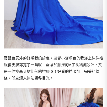
​​寶藍色意外的好襯我的膚色，感覺小麥膚色的我穿上這件禮
服後皮膚都亮了一階呢！垂落於腳邊的A字長裙襬設計，又
是一件拉高身材比例的禮服呀！好看的禮服加上完美的線
條，簡直讓人無法轉移目光。