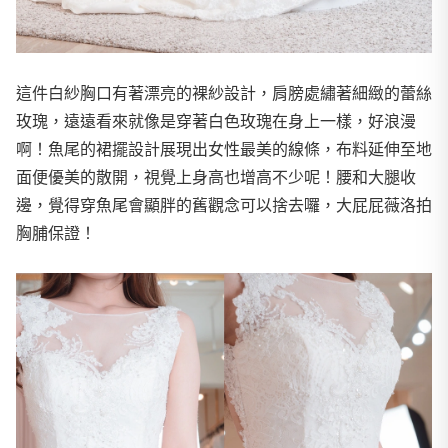
​​這件白紗胸口有著漂亮的裸紗設計，肩膀處繡著細緻的蕾絲
玫瑰，遠遠看來就像是穿著白色玫瑰在身上一樣，好浪漫
啊！魚尾的裙擺設計展現出女性最美的線條，布料延伸至地
面便優美的散開，視覺上身高也增高不少呢！腰和大腿收
邊，覺得穿魚尾會顯胖的舊觀念可以捨去囉，大屁屁薇洛拍
胸脯保證！