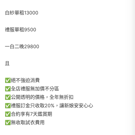
白紗單租13000
禮服單租9500
一白二晚29800
且
✅
絕不強迫消費
✅
全店禮服無加價不分區
✅
公開透明的價格，全年無折扣
✅
禮服訂金只收取20%，讓新娘安安心心
✅
合約享有7天鑑賞期
✅
無收取試衣費用​