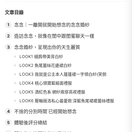
文章目錄
念念｜一離開就開始想念的念念婚紗
1
造訪念念，就像在閨中跟閨蜜聊天一樣
2
念念婚紗，呈現出你的天生麗質
3
LOOK1 細肩帶美背白紗
​LOOK2 魚尾蕾絲花邊裙白紗
​​LOOK3 我就是公主本人蓬蓬裙一字領白紗(笑倒
​LOOK4 桃心領寶藍緞面禮服
​​LOOK5 酒紅色系˙網紗兩穿高衩禮服
LOOK6 壓軸薇洛私心最愛款˙深藍魚尾裙襬蕾絲禮服
不捨的分別時間˙已經開始想念
4
體驗後評分總結​
5