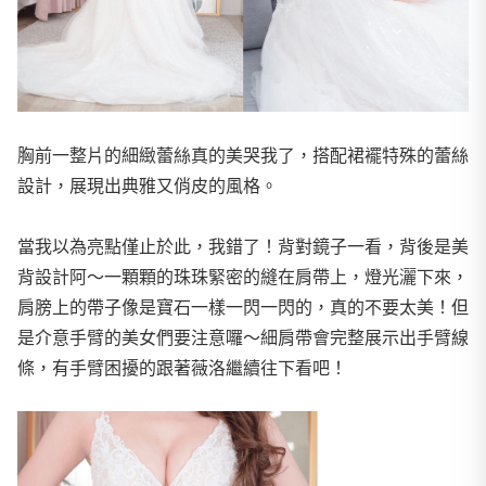
​胸前一整片的細緻蕾絲真的美哭我了，搭配裙襬特殊的蕾絲
設計，展現出典雅又俏皮的風格。
當我以為亮點僅止於此，我錯了！背對鏡子一看，背後是美
背設計阿～一顆顆的珠珠緊密的縫在肩帶上，燈光灑下來，
肩膀上的帶子像是寶石一樣一閃一閃的，真的不要太美！但
是介意手臂的美女們要注意囉～細肩帶會完整展示出手臂線
條，有手臂困擾的跟著薇洛繼續往下看吧！