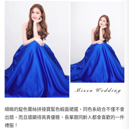
​​細緻的靛色蕾絲拼接寶藍色緞面裙擺，同色系結合不僅不會
出錯，而且還顯得高貴優雅，長輩跟同齡人都會喜歡的一件
禮服！