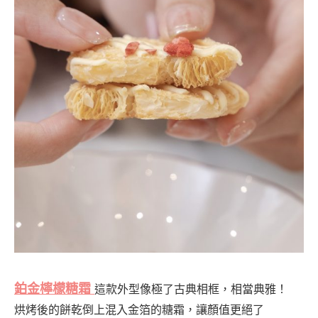
鉑金檸檬糖霜
這款外型像極了古典相框，相當典雅！
烘烤後的餅乾倒上混入金箔的糖霜，讓顏值更絕了