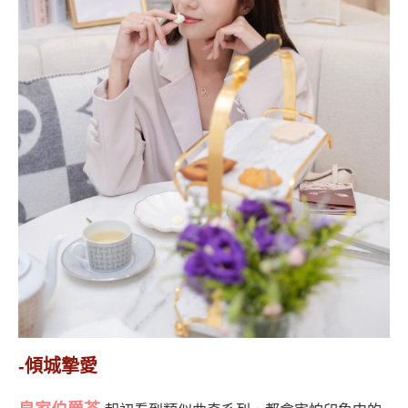
-傾城摯愛