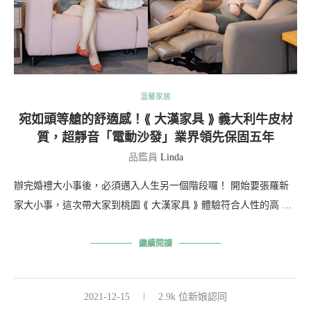
溫馨家居
宛如頭等艙的舒適感！⟪ 大漢家具 ⟫ 義大利牛皮材
質，超靜音「電動沙發」業界領先保固五年
品鑑員
Linda
辦完婚禮大小事後，必須邁入人生另一個階段囉！ 開始要張羅新
家大小事，這次帶大家到桃園 ⟪ 大漢家具 ⟫ 體驗符合人性的高 …
繼續閱讀
2021-12-15
2.9k 位新娘認同