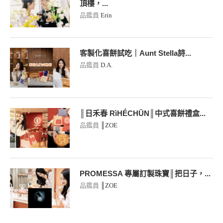
頂樓，...
品鑑員
Erin
客製化喜餅試吃｜Aunt Stella詩...
品鑑員
D.A.
║日禾春 RìHÉCHŪN║中式喜餅禮盒...
品鑑員
║ZOE
PROMESSA 專屬訂製珠寶║把日子，...
品鑑員
║ZOE