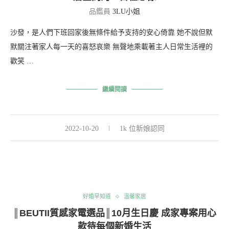
品鑑員
3LU小姐
沙發，是人們下班回家後無條件給予支持的安心倚靠 她不說但默
默關注著家人每一天的喜怒哀樂 無聲地乘載著主人日常生活裡的
歡笑 …
繼續閱讀
2022-10-20
1k 位新娘認同
好婚早知道
溫馨家居
║BEUTII質感家電選品║10月生日慶 成家專案用心
款待每個新婚生活