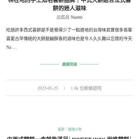
林在地的手工知名喜餅品牌｜中式大餅結合法式喜
餅的迷人滋味
品鑑員
Naomi
吃過許多西式喜餅是不是覺得少了一點道地的台灣味其實很多長輩
喜愛古早傳統的大餅甜鹹酥香的滋味也是令人久久難以忘懷的今天
Na …
繼續閱讀
2023-05-25
1.6k 位新娘認同
喜餅｜婚禮小物