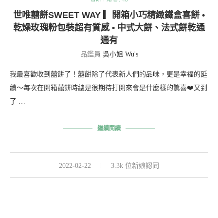
世唯囍餅SWEET WAY ▎開箱小巧精緻鐵盒喜餅 •
乾燥玫瑰粉包裝超有質感 • 中式大餅、法式餅乾通
通有
品鑑員
吳小姐 Wu's
我最喜歡收到囍餅了！囍餅除了代表新人們的品味，更是幸福的延
續～每次在開箱囍餅時總是很期待打開來會是什麼樣的驚喜❤️又到
了 …
繼續閱讀
2022-02-22
3.3k 位新娘認同