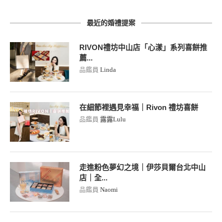
最近的婚禮提案
RIVON禮坊中山店「心漾」系列喜餅推
薦...
品鑑員
Linda
在細節裡遇見幸福｜Rivon 禮坊喜餅
品鑑員
露露Lulu
走進粉色夢幻之境｜伊莎貝爾台北中山
店｜全...
品鑑員
Naomi