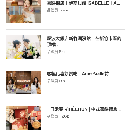
喜餅探店｜伊莎貝爾 ISABELLE｜A...
品鑑員
Jance
煙波大飯店新竹湖濱館｜在新竹市區的
頂樓，...
品鑑員
Erin
客製化喜餅試吃｜Aunt Stella詩...
品鑑員
D.A.
║日禾春 RìHÉCHŪN║中式喜餅禮盒...
品鑑員
║ZOE