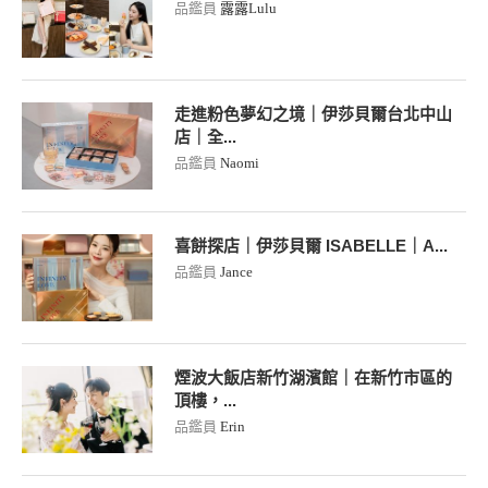
品鑑員
露露Lulu
走進粉色夢幻之境｜伊莎貝爾台北中山
店｜全...
品鑑員
Naomi
喜餅探店｜伊莎貝爾 ISABELLE｜A...
品鑑員
Jance
煙波大飯店新竹湖濱館｜在新竹市區的
頂樓，...
品鑑員
Erin