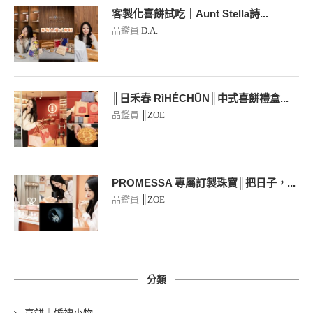
客製化喜餅試吃｜Aunt Stella詩...
品鑑員
D.A.
║日禾春 RìHÉCHŪN║中式喜餅禮盒...
品鑑員
║ZOE
PROMESSA 專屬訂製珠寶║把日子，...
品鑑員
║ZOE
分類