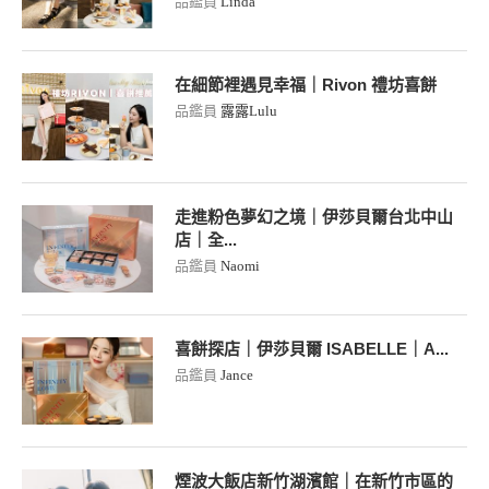
品鑑員
Linda
在細節裡遇見幸福｜Rivon 禮坊喜餅
品鑑員
露露Lulu
走進粉色夢幻之境｜伊莎貝爾台北中山
店｜全...
品鑑員
Naomi
喜餅探店｜伊莎貝爾 ISABELLE｜A...
品鑑員
Jance
煙波大飯店新竹湖濱館｜在新竹市區的