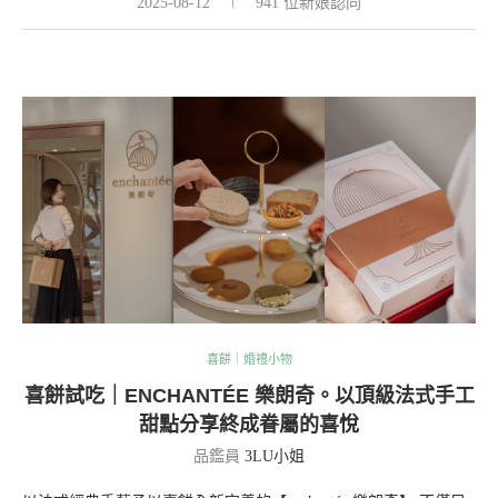
2025-08-12
941 位新娘認同
喜餅｜婚禮小物
喜餅試吃｜ENCHANTÉE 樂朗奇。以頂級法式手工
甜點分享終成眷屬的喜悅
品鑑員
3LU小姐