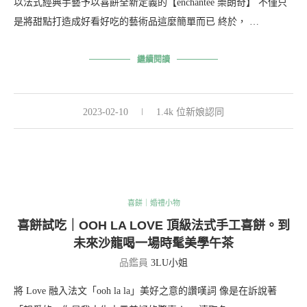
以法式經典手藝予以喜餅全新定義的【enchantée 樂朗奇】 不僅只
是將甜點打造成好看好吃的藝術品這麼簡單而已 終於， …
繼續閱讀
2023-02-10
1.4k 位新娘認同
喜餅｜婚禮小物
喜餅試吃｜OOH LA LOVE 頂級法式手工喜餅。到
未來沙龍喝一場時髦美學午茶
品鑑員
3LU小姐
將 Love 融入法文「ooh la la」美好之意的讚嘆詞 像是在訴說著