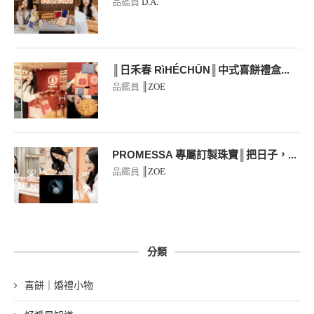
品鑑員
D.A.
║日禾春 RìHÉCHŪN║中式喜餅禮盒...
品鑑員
║ZOE
PROMESSA 專屬訂製珠寶║把日子，...
品鑑員
║ZOE
分類
喜餅｜婚禮小物