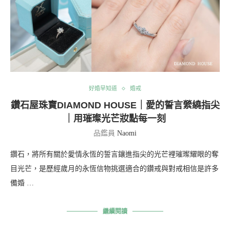
好婚早知道
婚戒
鑽石屋珠寶DIAMOND HOUSE｜愛的誓言縈繞指尖
｜用璀璨光芒妝點每一刻
品鑑員
Naomi
鑽石，將所有關於愛情永恆的誓言鑲進指尖的光芒裡璀璨耀眼的奪
目光芒，是歷經歲月的永恆信物挑選適合的鑽戒與對戒相信是許多
備婚 …
繼續閱讀