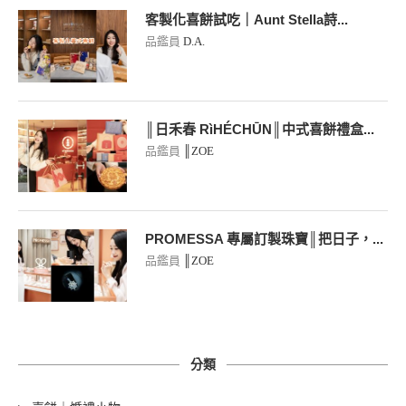
客製化喜餅試吃｜Aunt Stella詩...
品鑑員
D.A.
║日禾春 RìHÉCHŪN║中式喜餅禮盒...
品鑑員
║ZOE
PROMESSA 專屬訂製珠寶║把日子，...
品鑑員
║ZOE
分類