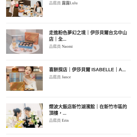
品鑑員
露露Lulu
走進粉色夢幻之境｜伊莎貝爾台北中山
店｜全...
品鑑員
Naomi
喜餅探店｜伊莎貝爾 ISABELLE｜A...
品鑑員
Jance
煙波大飯店新竹湖濱館｜在新竹市區的
頂樓，...
品鑑員
Erin