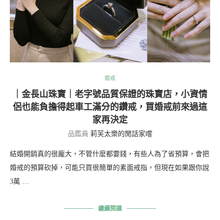
婚戒
｜金長山珠寶｜老字號品質保證的珠寶店，小資情
侶也能負擔得起車工滿分的鑽戒，買婚戒前來過這
家再決定
品鑑員
莉芙太樂的閒話家嚐
結婚開銷真的很龐大，不管什麼都要錢，有些人為了省預算，會把
婚戒的預算砍掉，可能只買很簡單的素面戒指，但現在如果跟你說
3萬 …
繼續閱讀