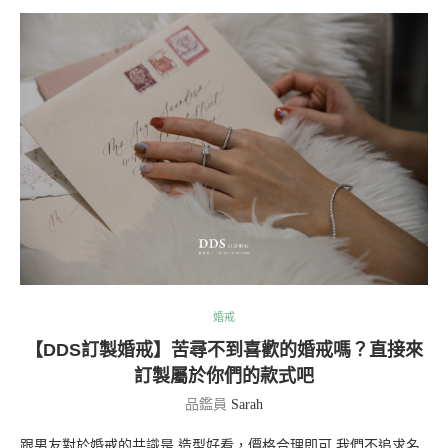
婚戒
【DDS訂製婚戒】苦尋不到喜歡的婚戒嗎？直接來
訂製屬於你們的款式吧
品鑑員
Sarah
跟男友對於婚戒的共識是 造型好看，價格合理即可 我們不追求名