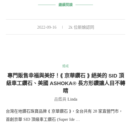
繼續閱讀
2022-09-16
2k 位新娘認同
婚戒
專門販售幸福與美好！⟪ 京華鑽石 ⟫ 絕美的 SID 頂
級車工鑽石、美國 ASHOKA® 長方形鑽讓人目不轉
睛
品鑑員
Linda
台灣在地鑽石珠寶品牌 ⟪ 京華鑽石 ⟫，全台共有 28 家直營門市，
首創京華 SID 頂級車工鑽石 (Super Ide …