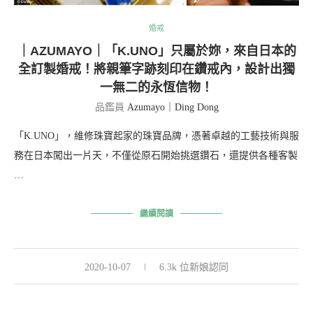
婚戒
｜AZUMAYO｜「K.UNO」只屬於妳，來自日本的
全訂製婚戒！將親筆字跡刻印在鑽戒內，設計出獨
一無二的永恆信物！
品鑑員
Azumayo｜Ding Dong
「K.UNO」，維修珠寶起家的珠寶品牌，憑著卓越的工藝技術與服
務在日本闖出一片天，不僅從原石開始挑選鑽石，還提供各種客製
…
繼續閱讀
2020-10-07
6.3k 位新娘認同