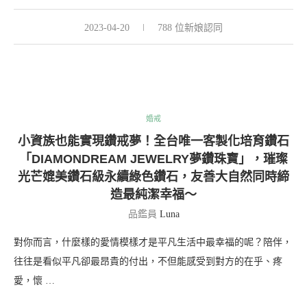
2023-04-20
788 位新娘認同
婚戒
小資族也能實現鑽戒夢！全台唯一客製化培育鑽石
「DIAMONDREAM JEWELRY夢鑽珠寶」，璀璨
光芒媲美鑽石級永續綠色鑽石，友善大自然同時締
造最純潔幸福～
品鑑員
Luna
對你而言，什麼樣的愛情模樣才是平凡生活中最幸福的呢？陪伴，
往往是看似平凡卻最昂貴的付出，不但能感受到對方的在乎、疼
愛，懷 …