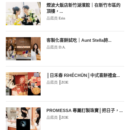
煙波大飯店新竹湖濱館｜在新竹市區的
頂樓，...
品鑑員
Erin
客製化喜餅試吃｜Aunt Stella詩...
品鑑員
D.A.
║日禾春 RìHÉCHŪN║中式喜餅禮盒...
品鑑員
║ZOE
PROMESSA 專屬訂製珠寶║把日子，...
品鑑員
║ZOE