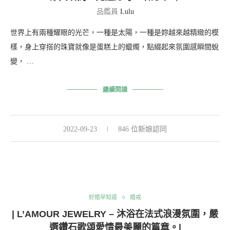
品鑑員
Lulu
世界上有兩種耀眼的光芒，一種是太陽，一種是妳越來越精緻的模
樣，身上穿搭的珠寶就像是蛋糕上的蠟燭，點綴起來氛圍感瞬間蛻
變， …
繼續閱讀
2022-09-23
846 位新娘認同
好婚早知道
婚戒
| L’AMOUR JEWELRY – 沐浴在法式浪漫氛圍，嚴
選鑽石歌頌愛情最美麗的篇章。|