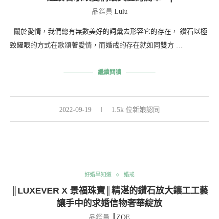
品鑑員
Lulu
關於愛情，我們總有無數美好的詞彙去形容它的存在， 鑽石以極
致耀眼的方式在歌頌著愛情，而婚戒的存在就如同雙方 …
繼續閱讀
2022-09-19
1.5k 位新娘認同
好婚早知道
婚戒
║LUXEVER X 景福珠寶║精湛的鑽石放大鑲工工藝
讓手中的求婚信物奢華綻放
品鑑員
║ZOE