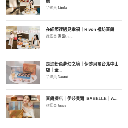
薦...
品鑑員
Linda
在細節裡遇見幸福｜Rivon 禮坊喜餅
品鑑員
露露Lulu
走進粉色夢幻之境｜伊莎貝爾台北中山
店｜全...
品鑑員
Naomi
喜餅探店｜伊莎貝爾 ISABELLE｜A...
品鑑員
Jance