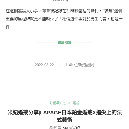
在這個無論大小事，都會被記錄在社群軟體裡的世代，“求婚“這個
重要的里程碑就更不能缺少了！相信這件事對於男生而言，也是一
件 …
繼續閱讀
2022-08-22
1.4k 位新娘認同
好婚早知道
婚戒
米妃婚戒分享|LAPAGE日本鉑金婚戒X指尖上的法
式藝術
品鑑員
Miffy米妃