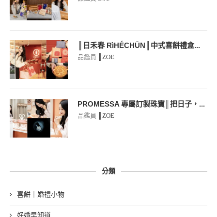
║日禾春 RìHÉCHŪN║中式喜餅禮盒...
品鑑員
║ZOE
PROMESSA 專屬訂製珠寶║把日子，...
品鑑員
║ZOE
分類
喜餅｜婚禮小物
好婚早知道