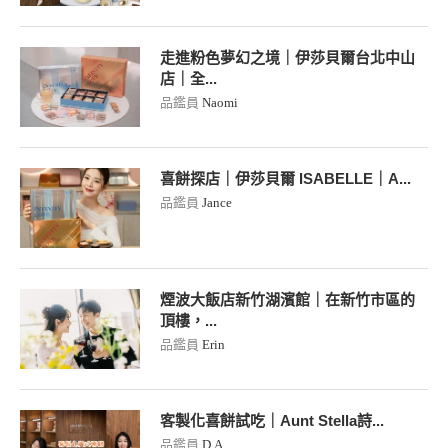
走進粉色夢幻之境｜伊莎貝爾台北中山
店｜全...
品鑑員
Naomi
喜餅探店｜伊莎貝爾 ISABELLE｜A...
品鑑員
Jance
煙波大飯店新竹湖濱館｜在新竹市區的
頂樓，...
品鑑員
Erin
客製化喜餅試吃｜Aunt Stella詩...
品鑑員
D.A.