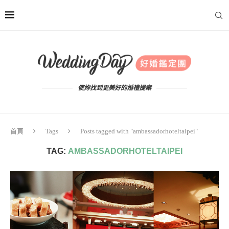
使妳找到更美好的婚禮提案
首頁
Tags
Posts tagged with "ambassadorhoteltaipei"
TAG:
AMBASSADORHOTELTAIPEI