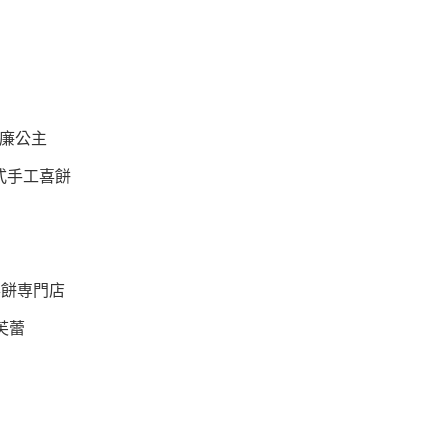
s 威廉公主
g法式手工喜餅
喜餅専門店
芙蕾